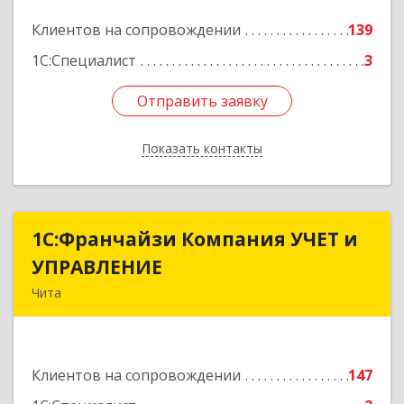
Подробнее
Клиентов на сопровождении
139
1С:Специалист
3
Отправить заявку
Отправить заявку
Показать контакты
Назад
1С:Франчайзи Компания УЧЕТ и
1С:Франчайзи Компания УЧЕТ и
УПРАВЛЕНИЕ
УПРАВЛЕНИЕ
Чита
672038, Забайкальский край, Чита г, Нагорная
ул, дом № 81а, пом.1
Клиентов на сопровождении
147
Подробнее