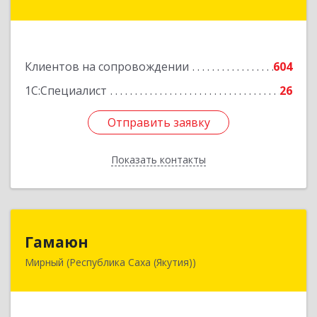
ул, дом № 1, кв.19
Подробнее
Клиентов на сопровождении
604
1С:Специалист
26
Отправить заявку
Отправить заявку
Показать контакты
Назад
Гамаюн
Гамаюн
Мирный (Республика Саха (Якутия))
678170, Саха /Якутия/ Респ, Мирнинский у,
Мирный г, Ленинградский пр-кт, дом № 48,
корпус а