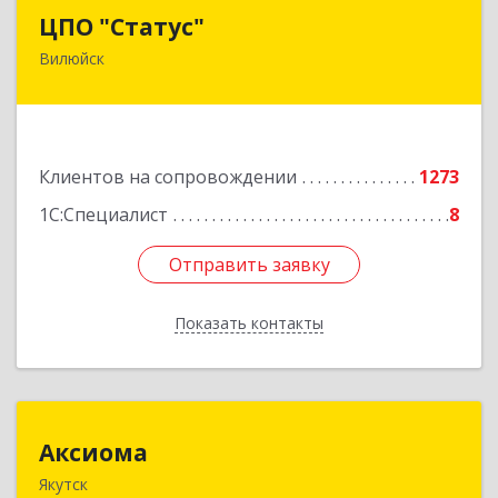
ЦПО "Статус"
ЦПО "Статус"
Вилюйск
677000, Саха /Якутия/ Респ, Якутск г, Ленина пр-
кт, дом № 1, оф.427
Подробнее
Клиентов на сопровождении
1273
1С:Специалист
8
Отправить заявку
Отправить заявку
Показать контакты
Назад
Аксиома
Аксиома
Якутск
677000, Саха /Якутия/ Респ, Якутск г, Чиряева