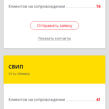
Клиентов на сопровождении
16
Отправить заявку
Отправить заявку
Показать контакты
Назад
СВИП
СВИП
Усть-Илимск
666685, Иркутская обл, Усть-Илимск г,
Энтузиастов ул, дом № 5, оф.1
Подробнее
Клиентов на сопровождении
41