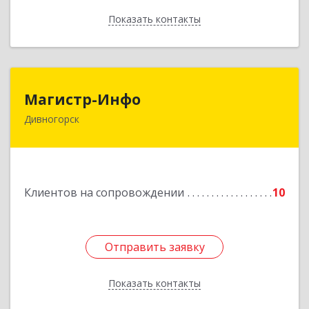
Показать контакты
Назад
Магистр-Инфо
Магистр-Инфо
Дивногорск
663090 Красноярский край Дивногорск г
Бочкина ул дом № 23
Подробнее
Клиентов на сопровождении
10
Отправить заявку
Отправить заявку
Показать контакты
Назад