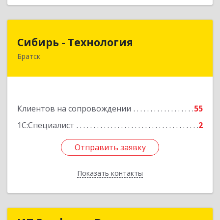
Сибирь - Технология
Сибирь - Технология
Братск
665710, Иркутская обл, Братск г, Снежная
(Центральный ж/р) ул, дом № 13
Подробнее
Клиентов на сопровождении
55
1С:Специалист
2
Отправить заявку
Отправить заявку
Показать контакты
Назад