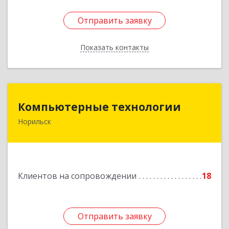
Отправить заявку
Отправить заявку
Показать контакты
Назад
Компьютерные технологии
Компьютерные технологии
Норильск
663302, Красноярский край, Норильск г,
Комсомольская ул, дом № 48А, кв.55
Подробнее
Клиентов на сопровождении
18
Отправить заявку
Отправить заявку