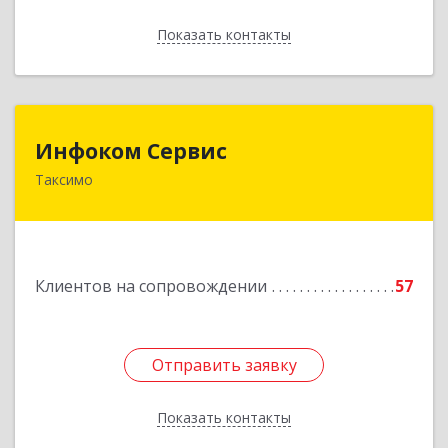
Показать контакты
Назад
Инфоком Сервис
Инфоком Сервис
Таксимо
671560, Республика Бурятия, Муйский р-н, пгт.
Таксимо, ул. Железнодорожников, дом 14
Подробнее
Клиентов на сопровождении
57
Отправить заявку
Отправить заявку
Показать контакты
Назад