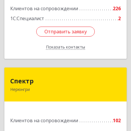
Подробнее
Клиентов на сопровождении
226
1С:Специалист
2
Отправить заявку
Отправить заявку
Показать контакты
Назад
Спектр
Спектр
Нерюнгри
678960, Саха /Якутия/ Респ, Нерюнгринский р-н,
Нерюнгри г, Южно-Якутская ул, дом № 29,
корпус 1
Подробнее
Клиентов на сопровождении
102