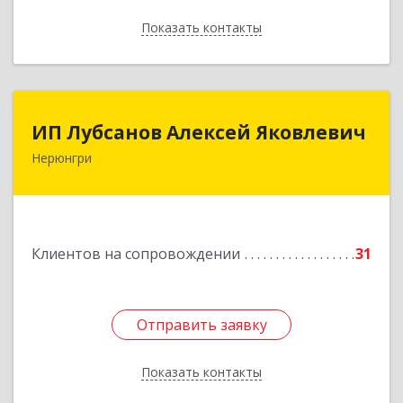
Показать контакты
Назад
ИП Лубсанов Алексей Яковлевич
ИП Лубсанов Алексей Яковлевич
Нерюнгри
675002, Амурская область, г. Благовещенск, ул.
Краснофлотская ,77/1, кв.38
Подробнее
Клиентов на сопровождении
31
Отправить заявку
Отправить заявку
Показать контакты
Назад