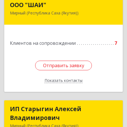
ООО "ШАИ"
ООО "ШАИ"
Мирный (Республика Саха (Якутия))
678175, Республика Саха (Якутия), у.
Мирнинский, г. Мирный, ул. Ленина, дом 34,
квартира 5
Подробнее
Клиентов на сопровождении
7
Отправить заявку
Отправить заявку
Показать контакты
Назад
ИП Старыгин Алексей
ИП Старыгин Алексей
Владимирович
Владимирович
Мирный (Республика Саха (Якутия))