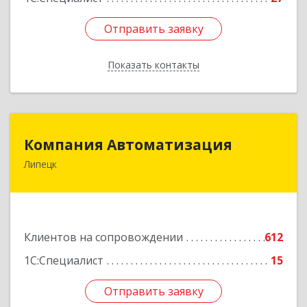
Отправить заявку
Отправить заявку
Показать контакты
Назад
Компания Автоматизация
Компания Автоматизация
Липецк
398001, Липецкая обл, Липецк г, Победы пл,
дом № 8
Подробнее
Клиентов на сопровождении
612
1С:Специалист
15
Отправить заявку
Отправить заявку