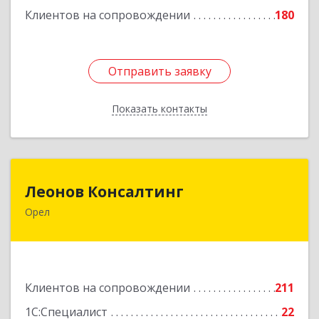
Клиентов на сопровождении
180
Отправить заявку
Отправить заявку
Показать контакты
Назад
Леонов Консалтинг
Леонов Консалтинг
Орел
302030, Орловская обл, Орловский р-н, Орел г,
Московская, дом № 17, пом.7
Подробнее
Клиентов на сопровождении
211
1С:Специалист
22