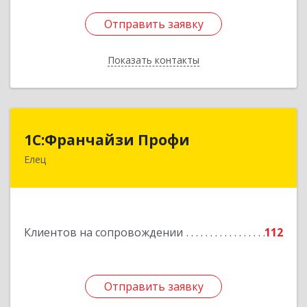
Отправить заявку
Отправить заявку
Показать контакты
Назад
1С:Франчайзи Профи
1С:Франчайзи Профи
Елец
399784, Липецкая обл, Елец г, Гагарина ул,
Здание № 3а
Подробнее
Клиентов на сопровождении
112
Отправить заявку
Отправить заявку