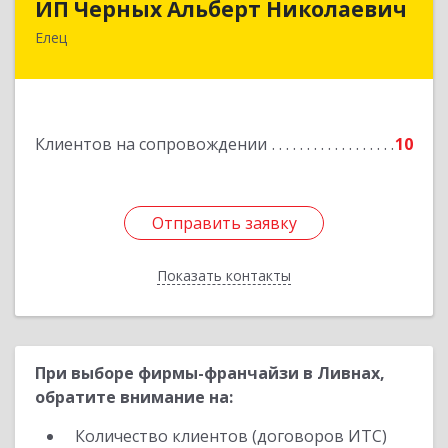
ИП Черных Альберт Николаевич
Елец
399771, Липецкая обл, Елец г, Н.Гусевой ул, 56А
Подробнее
Клиентов на сопровождении
10
Отправить заявку
Отправить заявку
Показать контакты
Назад
При выборе фирмы-франчайзи в Ливнах,
обратите внимание на:
Количество клиентов (договоров ИТС)