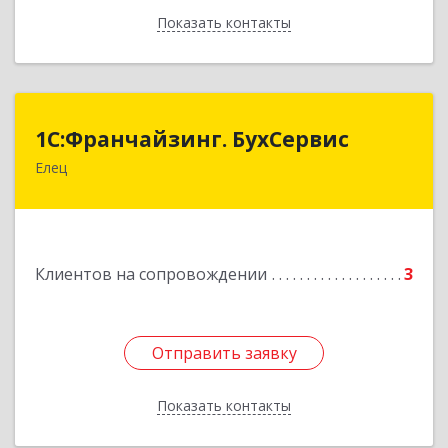
Показать контакты
Назад
1С:Франчайзинг. БухСервис
1С:Франчайзинг. БухСервис
Елец
399780, Липецкая обл, Елецкий р-н, Елец г,
Новоселов ул, дом № 12
Подробнее
Клиентов на сопровождении
3
Отправить заявку
Отправить заявку
Показать контакты
Назад