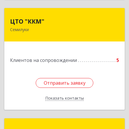
ЦТО "ККМ"
ЦТО "ККМ"
Семилуки
Подробнее
Клиентов на сопровождении
5
Отправить заявку
Отправить заявку
Показать контакты
Назад
ИП Черных Альберт Николаевич