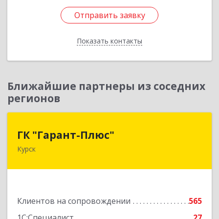
Отправить заявку
Отправить заявку
Показать контакты
Назад
Ближайшие партнеры из соседних
регионов
ГК "Гарант-Плюс"
ГК "Гарант-Плюс"
Курск
305035, Курская обл, Курск г, Овечкина ул, дом
№ 14, пом.1
Подробнее
Клиентов на сопровождении
565
1С:Специалист
27