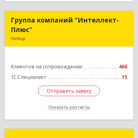
Группа компаний "Интеллект-
Группа компаний "Интеллект-
Плюс"
Плюс"
Липецк
398024, Липецкая обл, Липецк г, Победы пл,
дом № 8, 306
Клиентов на сопровождении
466
Подробнее
1С:Специалист
15
Отправить заявку
Отправить заявку
Показать контакты
Назад