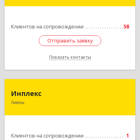
дом № 2, кв.124
Подробнее
Клиентов на сопровождении
58
Отправить заявку
Отправить заявку
Показать контакты
Назад
Инплекс
Инплекс
Ливны
303852, Орловская обл, Ливны г,
Железнодорожная ул, дом № 10В
Подробнее
Клиентов на сопровождении
1