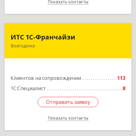
Показать контакты
Назад
ИТС 1С-Франчайзи
ИТС 1С-Франчайзи
Волгодонск
347380, Ростовская обл, Волгодонск г, Гагарина
ул, 22в помещение № III
Подробнее
Клиентов на сопровождении
113
1С:Специалист
8
Отправить заявку
Отправить заявку
Показать контакты
Назад