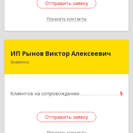
Отправить заявку
Отправить заявку
Показать контакты
Назад
ИП Рынов Виктор Алексеевич
ИП Рынов Виктор Алексеевич
Знаменск
Подробнее
Клиентов на сопровождении
5
Отправить заявку
Отправить заявку
Показать контакты
Назад