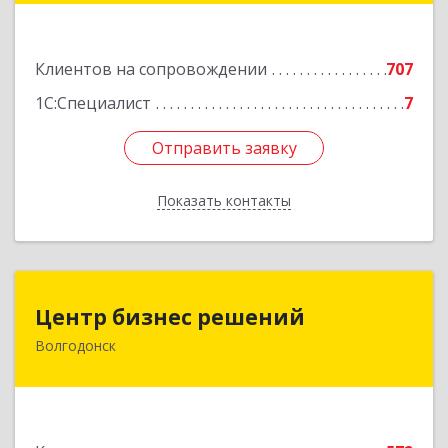
Подробнее
Клиентов на сопровождении
707
1С:Специалист
7
Отправить заявку
Отправить заявку
Показать контакты
Назад
Центр бизнес решений
Центр бизнес решений
Волгодонск
347375, Ростовская обл, Волгодонск г,
Курчатова пр-кт, дом № 45, кв.3
Подробнее