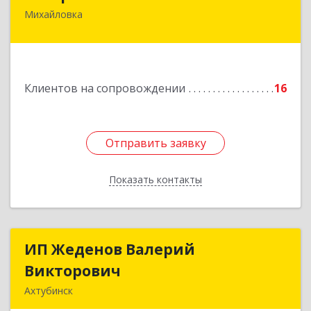
Михайловка
Подробнее
Клиентов на сопровождении
16
Отправить заявку
Отправить заявку
Показать контакты
Назад
ИП Жеденов Валерий
ИП Жеденов Валерий
Викторович
Викторович
Ахтубинск
416500, Астраханская обл, Ахтубинский р-н,