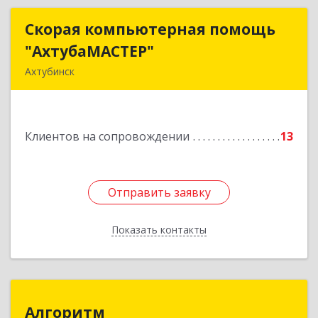
Скорая компьютерная помощь
Скорая компьютерная помощь
"АхтубаМАСТЕР"
"АхтубаМАСТЕР"
Ахтубинск
416506, Астраханская обл, Ахтубинский р-н,
Ахтубинск г, Буденного ул, дом № 7, кв.30
Клиентов на сопровождении
13
Подробнее
Отправить заявку
Отправить заявку
Показать контакты
Назад
Алгоритм
Алгоритм