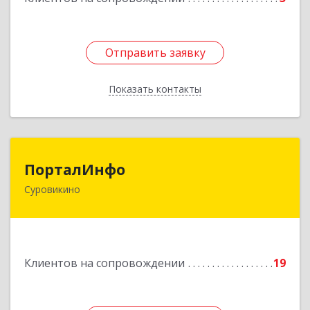
Отправить заявку
Отправить заявку
Показать контакты
Назад
ПорталИнфо
ПорталИнфо
Суровикино
404414, г.Суровкино Волгоградской обл. ул. 1-й
мкр д.21 кв 9
Подробнее
Клиентов на сопровождении
19