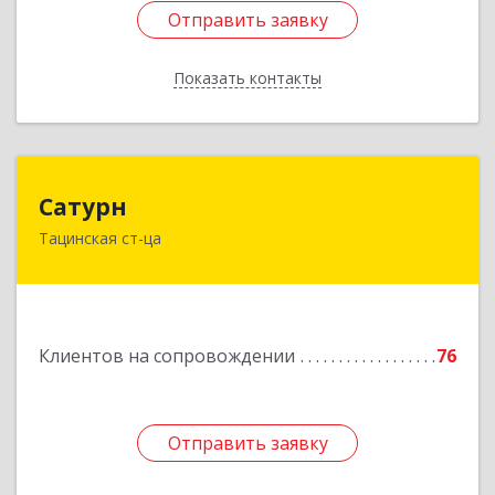
Отправить заявку
Отправить заявку
Показать контакты
Назад
Сатурн
Сатурн
Тацинская ст-ца
347060, Ростовская область, Тацинский район,
ст-ца Тацинская, ул.М.Горького, дом № 54
Подробнее
Клиентов на сопровождении
76
Отправить заявку
Отправить заявку