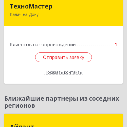
ТехноМастер
ТехноМастер
Калач-на-Дону
404503, Волгоградская обл, Калач-на-Дону г,
Пархоменко ул, дом № 4, кв. 56
Подробнее
Клиентов на сопровождении
1
Отправить заявку
Отправить заявку
Показать контакты
Назад
Ближайшие партнеры из соседних
регионов
Айлант
Айлант