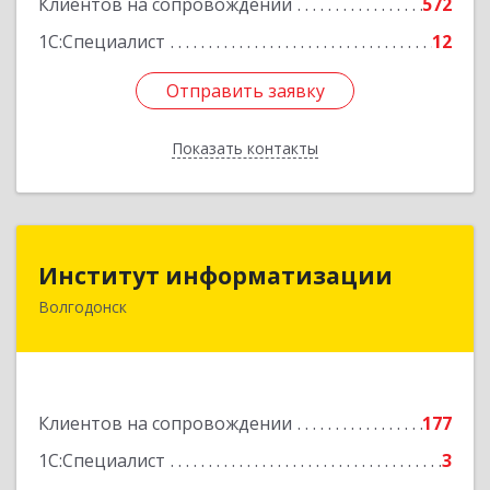
Клиентов на сопровождении
572
1С:Специалист
12
Отправить заявку
Отправить заявку
Показать контакты
Назад
Институт информатизации
Институт информатизации
Волгодонск
347383, Ростовская обл, Волгодонск г, Маршала
Кошевого ул, дом № 44, корпус II, оф.6
Подробнее
Клиентов на сопровождении
177
1С:Специалист
3