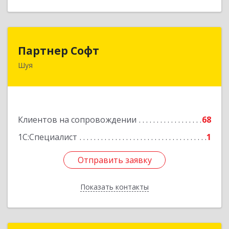
Партнер Софт
Партнер Софт
Шуя
155900, Ивановская обл, Шуйский р-н, Шуя г,
Васильевская ул, дом № 6, оф.2
Подробнее
Клиентов на сопровождении
68
1С:Специалист
1
Отправить заявку
Отправить заявку
Показать контакты
Назад