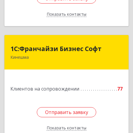
Показать контакты
Назад
1С:Франчайзи Бизнес Софт
1С:Франчайзи Бизнес Софт
Кинешма
155800, Ивановская обл, Кинешма г, Жуковская
ул, дом № 10
Подробнее
Клиентов на сопровождении
77
Отправить заявку
Отправить заявку
Показать контакты
Назад