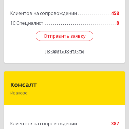
Подробнее
Клиентов на сопровождении
458
1С:Специалист
8
Отправить заявку
Отправить заявку
Показать контакты
Назад
Консалт
Консалт
Иваново
153000, Ивановская обл, Иваново г, Жарова ул,
дом № 3, оф.7001
Подробнее
Клиентов на сопровождении
387