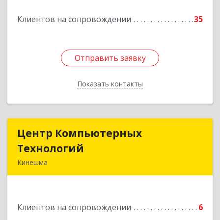
Подробнее
Клиентов на сопровождении
35
Отправить заявку
Отправить заявку
Показать контакты
Назад
Центр Компьютерных
Центр Компьютерных
Технологий
Технологий
Кинешма
155800, Ивановская обл, Кинешма г, Вичугская
ул, дом № 106
Клиентов на сопровождении
6
Подробнее