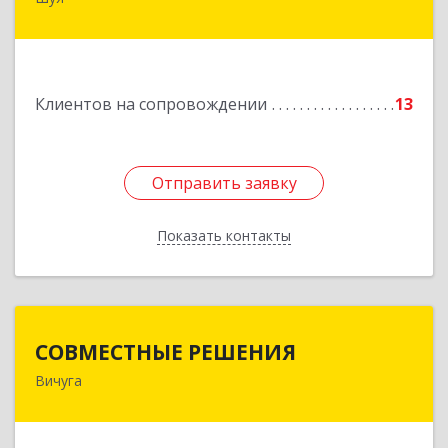
Подробнее
Клиентов на сопровождении
13
Отправить заявку
Отправить заявку
Показать контакты
Назад
СОВМЕСТНЫЕ РЕШЕНИЯ
СОВМЕСТНЫЕ РЕШЕНИЯ
Вичуга
155331, Ивановская обл, Вичугский р-н, Вичуга
г, Большая Пролетарская ул, дом № 16