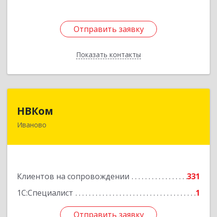
Отправить заявку
Отправить заявку
Показать контакты
Назад
НВКом
НВКом
Иваново
153000, Ивановская обл, Иваново г, Аптечный
пер, дом № 11, оф.8
Подробнее
Клиентов на сопровождении
331
1С:Специалист
1
Отправить заявку
Отправить заявку