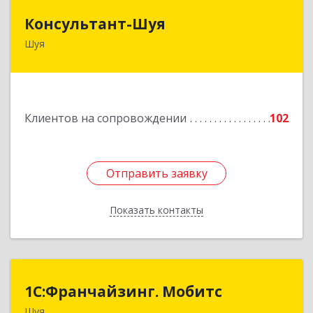
Консультант-Шуя
Консультант-Шуя
Шуя
155900, Ивановская обл, Шуя г, Свердлова ул,
дом № 53-1
Подробнее
Клиентов на сопровождении
102
Отправить заявку
Отправить заявку
Показать контакты
Назад
1С:Франчайзинг. Мобитс
1С:Франчайзинг. Мобитс
Шуя