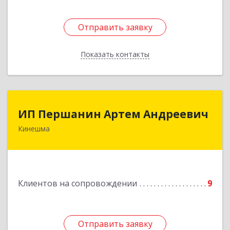
Отправить заявку
Отправить заявку
Показать контакты
Назад
ИП Першанин Артем Андреевич
ИП Першанин Артем Андреевич
Кинешма
Подробнее
Клиентов на сопровождении
9
Отправить заявку
Отправить заявку