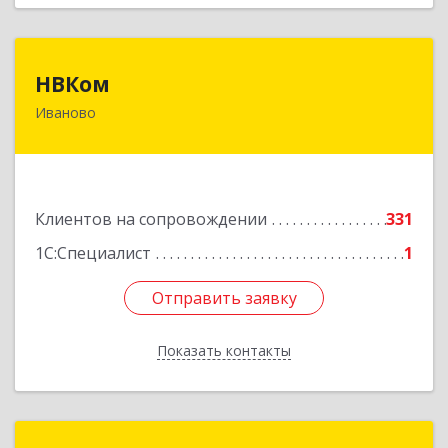
НВКом
НВКом
Иваново
153000, Ивановская обл, Иваново г, Аптечный
пер, дом № 11, оф.8
Подробнее
Клиентов на сопровождении
331
1С:Специалист
1
Отправить заявку
Отправить заявку
Показать контакты
Назад