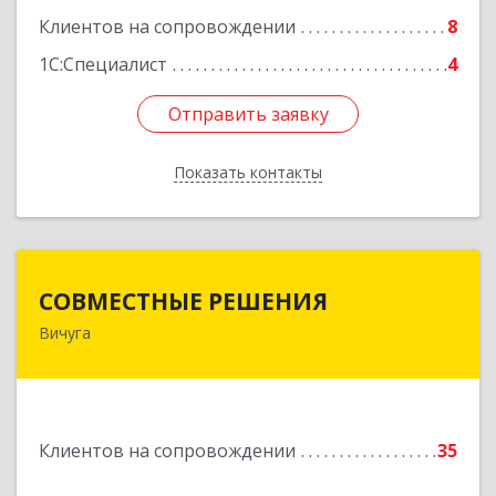
Клиентов на сопровождении
8
Подробнее
1С:Специалист
4
Отправить заявку
Отправить заявку
Показать контакты
Назад
СОВМЕСТНЫЕ РЕШЕНИЯ
СОВМЕСТНЫЕ РЕШЕНИЯ
Вичуга
155331, Ивановская обл, Вичугский р-н, Вичуга
г, Большая Пролетарская ул, дом № 16
Подробнее
Клиентов на сопровождении
35