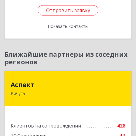
Отправить заявку
Отправить заявку
Показать контакты
Назад
Ближайшие партнеры из соседних
регионов
Аспект
Аспект
Вичуга
155331, Ивановская обл, Вичугский р-н, Вичуга
г, 50 лет Октября ул, дом № 6, этаж 2, пом.9
Подробнее
Клиентов на сопровождении
428