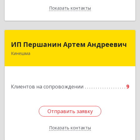
Показать контакты
Назад
ИП Першанин Артем Андреевич
ИП Першанин Артем Андреевич
Кинешма
Подробнее
Клиентов на сопровождении
9
Отправить заявку
Отправить заявку
Показать контакты
Назад