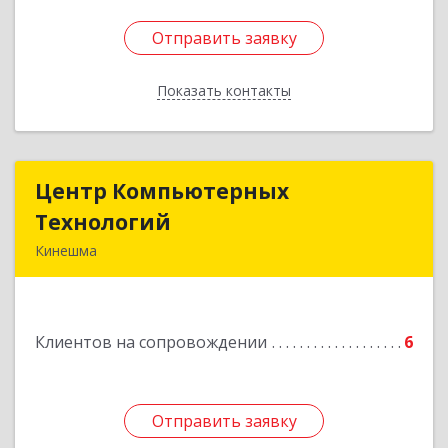
Отправить заявку
Отправить заявку
Показать контакты
Назад
Центр Компьютерных
Центр Компьютерных
Технологий
Технологий
Кинешма
155800, Ивановская обл, Кинешма г, Вичугская
ул, дом № 106
Клиентов на сопровождении
6
Подробнее
Отправить заявку
Отправить заявку