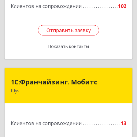
Клиентов на сопровождении
102
Отправить заявку
Отправить заявку
Показать контакты
Назад
1С:Франчайзинг. Мобитс
1С:Франчайзинг. Мобитс
Шуя
Подробнее
Клиентов на сопровождении
13