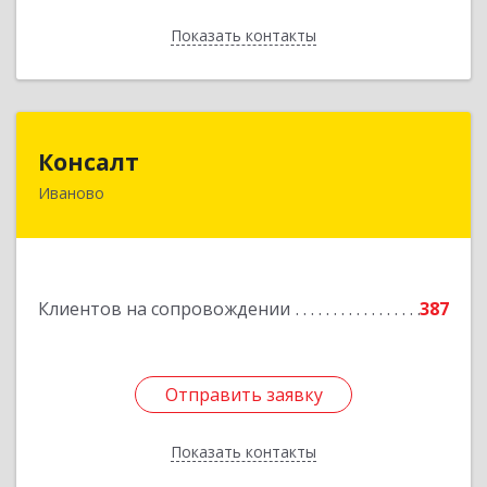
Показать контакты
Назад
Консалт
Консалт
Иваново
153000, Ивановская обл, Иваново г, Жарова ул,
дом № 3, оф.7001
Подробнее
Клиентов на сопровождении
387
Отправить заявку
Отправить заявку
Показать контакты
Назад