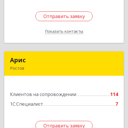
Отправить заявку
Отправить заявку
Показать контакты
Назад
Арис
Арис
Ростов
152150, Ярославская обл, Ростовский р-н,
Ростов г, Пионерский проезд, дом № 3
Подробнее
Клиентов на сопровождении
114
1С:Специалист
7
Отправить заявку
Отправить заявку