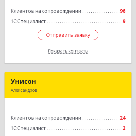
Подробнее
Клиентов на сопровождении
96
1С:Специалист
9
Отправить заявку
Отправить заявку
Показать контакты
Назад
Унисон
Унисон
Александров
601650, Владимирская обл, Александровский р-
н, Александров г, Ленина ул, дом № 13,
строение 6, каб.301
Клиентов на сопровождении
24
Подробнее
1С:Специалист
2