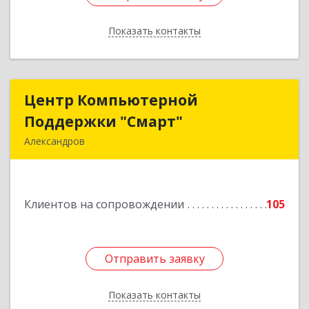
Показать контакты
Назад
Центр Компьютерной
Центр Компьютерной
Поддержки "Смарт"
Поддержки "Смарт"
Александров
601650, Владимирская обл, Александровский р-
н, Александров г, Институтская ул, дом № 1,
ком.74
Клиентов на сопровождении
105
Подробнее
Отправить заявку
Отправить заявку
Показать контакты
Назад