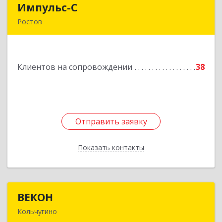
Импульс-С
Импульс-С
Ростов
152151, Ярославская обл, Ростовский р-н,
Ростов г, Карла Маркса ул, дом № 10
Подробнее
Клиентов на сопровождении
38
Отправить заявку
Отправить заявку
Показать контакты
Назад
ВЕКОН
ВЕКОН
Кольчугино
601785, Владимирская обл, Кольчугинский р-н,