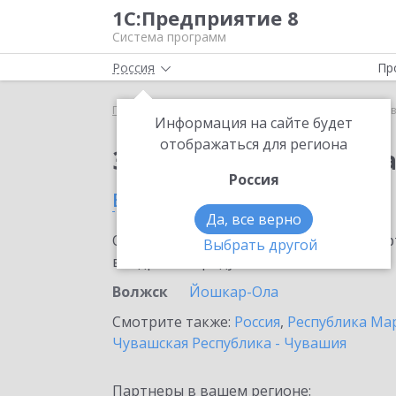
1С:Предприятие 8
Система программ
Россия
Пр
Главная
Сервисы ИТС
1С:Доставка
1С:Достав
Информация на сайте будет
отображаться для региона
Заказать 1С:Доставк
Россия
в Волжске
Да, все верно
Ознакомьтесь с информационными карт
Выбрать другой
внедрение продукта.
Волжск
Йошкар-Ола
Смотрите также:
Россия
,
Республика Ма
Чувашская Республика - Чувашия
Партнеры в вашем регионе: