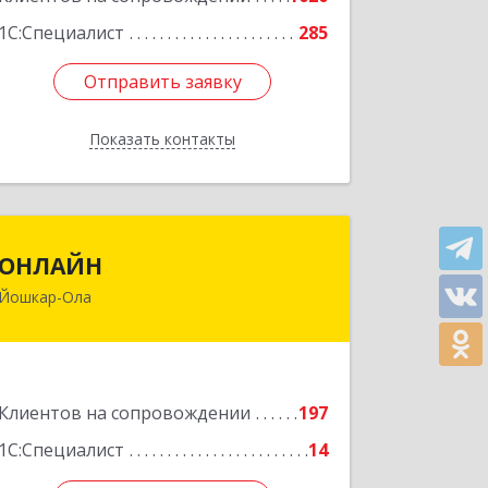
1С:Специалист
285
Отправить заявку
Отправить заявку
Показать контакты
Назад
ОНЛАЙН
ОНЛАЙН
Йошкар-Ола
424000, Марий Эл Респ, Йошкар-Ола г,
Комсомольская ул, дом № 132, пом.III
Подробнее
Клиентов на сопровождении
197
1С:Специалист
14