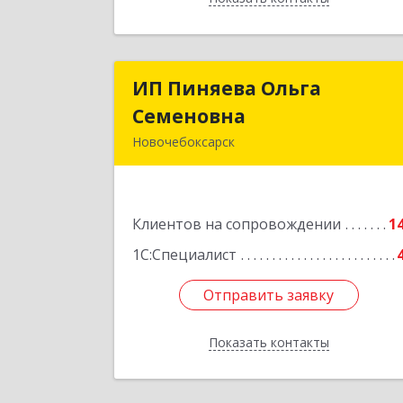
ИП Пиняева Ольга
ИП Пиняева Ольг
Семеновна
Семеновн
Новочебоксарск
429965, Чувашская Республика 
Чувашия, Новочебоксарск г
Пионерская ул, дом № 2, корпус 2
Клиентов на сопровождении
кв.14
1
1С:Специалист
Подробне
Отправить заявку
Отправить заявку
Показать контакты
Назад