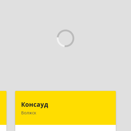
а
Консауд
Консауд
а
Волжск
425005, Марий Эл респ, Волжск г,
Пролетарская ул, дом 4А, офис 21
е