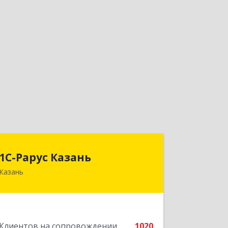
1С-Рарус Казань
1С-Рарус Казань
Казань
420088, Татарстан Респ, Казань г,
Победы пр-кт, дом № 159
Подробнее
Клиентов на сопровождении
1020