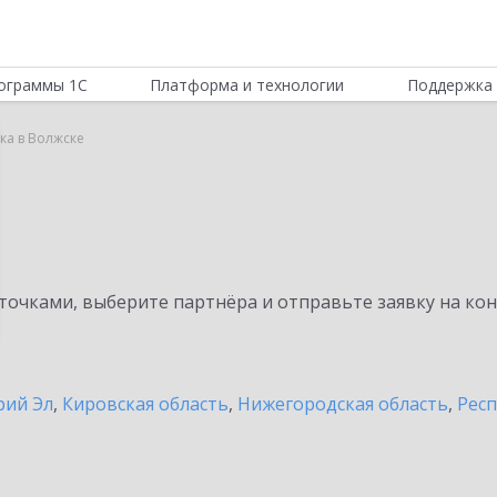
ограммы 1С
Платформа и технологии
Поддержка 
ка в Волжске
а
очками, выберите партнёра и отправьте заявку на ко
рий Эл
,
Кировская область
,
Нижегородская область
,
Респ