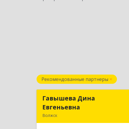
Рекомендованные партнеры
Гавышева Дина
Гавышева Дин
Евгеньевна
Евгеньевн
Волжск
Подробне