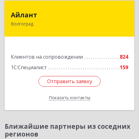
Айлант
Айлант
Волгоград
400001, Волгоградская обл, Волгоград г, им
Канунникова ул, дом № 11А
Подробнее
Клиентов на сопровождении
824
1С:Специалист
159
Отправить заявку
Отправить заявку
Показать контакты
Назад
Ближайшие партнеры из соседних
регионов