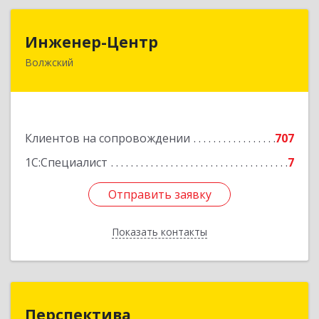
Инженер-Центр
Инженер-Центр
Волжский
404120, Волгоградская обл, Волжский г, им
генерала Карбышева ул, дом № 76
Подробнее
Клиентов на сопровождении
707
1С:Специалист
7
Отправить заявку
Отправить заявку
Показать контакты
Назад
Перспектива
Перспектива