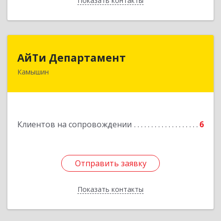
Показать контакты
Назад
АйТи Департамент
АйТи Департамент
Камышин
403882, Волгоградская обл, Камышин г,
Пролетарская ул, дом № 10/1
Подробнее
Клиентов на сопровождении
6
Отправить заявку
Отправить заявку
Показать контакты
Назад