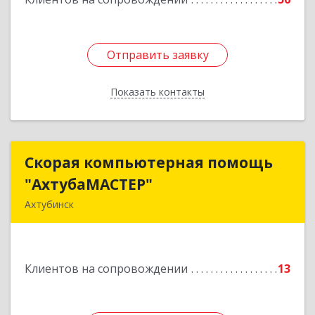
Отправить заявку
Отправить заявку
Показать контакты
Назад
Скорая компьютерная помощь
Скорая компьютерная помощь
"АхтубаМАСТЕР"
"АхтубаМАСТЕР"
Ахтубинск
416506, Астраханская обл, Ахтубинский р-н,
Ахтубинск г, Буденного ул, дом № 7, кв.30
Клиентов на сопровождении
13
Подробнее