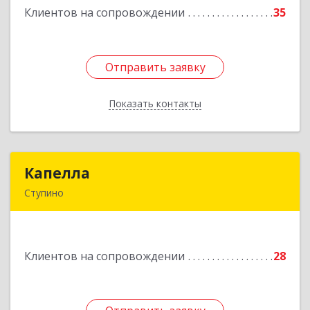
Клиентов на сопровождении
35
Подробнее
Отправить заявку
Отправить заявку
Показать контакты
Назад
Капелла
Капелла
Ступино
142800, Московская обл, Ступино г, Андропова
ул, дом № 93, кв.137
Клиентов на сопровождении
28
Подробнее