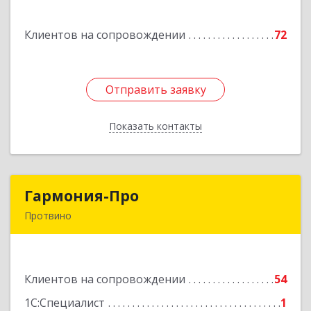
Богородицк г, Полевая ул, дом № 32, кв.92
Клиентов на сопровождении
72
Подробнее
Отправить заявку
Отправить заявку
Показать контакты
Назад
Гармония-Про
Гармония-Про
Протвино
142280, Московская обл, Протвино г, Ленина
ул, дом № 18, кв.198
Клиентов на сопровождении
54
Подробнее
1С:Специалист
1