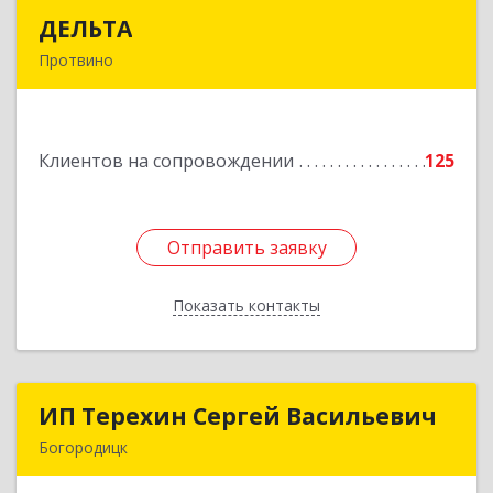
ДЕЛЬТА
ДЕЛЬТА
Протвино
142281, Московская обл, Протвино г,
Кременковское ш, дом № 9А
Клиентов на сопровождении
125
Подробнее
Отправить заявку
Отправить заявку
Показать контакты
Назад
ИП Терехин Сергей Васильевич
ИП Терехин Сергей Васильевич
Богородицк
301831, Тульская обл, Богородицкий р-н,