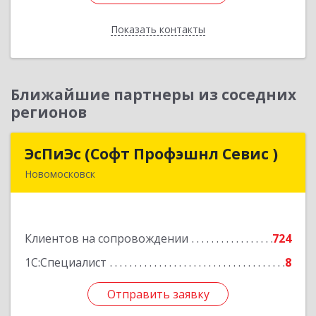
Показать контакты
Назад
Ближайшие партнеры из соседних
регионов
ЭсПиЭс (Софт Профэшнл Севис )
ЭсПиЭс (Софт Профэшнл Севис )
Новомосковск
301659, Тульская обл, Новомосковский р-н,
Новомосковск г, Шахтеров ул, дом № 33/33
Клиентов на сопровождении
724
Подробнее
1С:Специалист
8
Отправить заявку
Отправить заявку