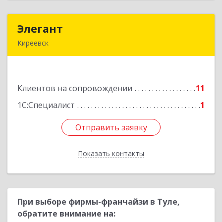
Элегант
Элегант
Киреевск
301262, Тульская обл, Киреевск г, Чехова ул,
дом № 1
Клиентов на сопровождении
11
Подробнее
1С:Специалист
1
Отправить заявку
Отправить заявку
Показать контакты
Назад
При выборе фирмы-франчайзи в Туле,
обратите внимание на: