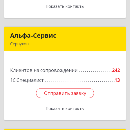
Показать контакты
Назад
Альфа-Сервис
Альфа-Сервис
Серпухов
142200, Московская обл, Серпухов г,
Красноармейская ул, дом № 35/60
Клиентов на сопровождении
242
Подробнее
1С:Специалист
13
Отправить заявку
Отправить заявку
Показать контакты
Назад