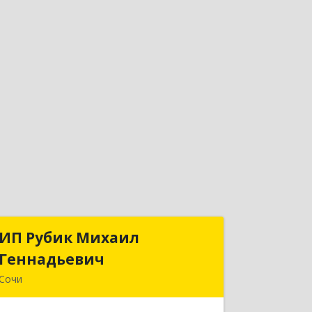
ИП Рубик Михаил
ИП Рубик Михаил
Геннадьевич
Геннадьевич
Сочи
354003, Краснодарский край, Сочи г,
Макаренко ул, дом № 6/2