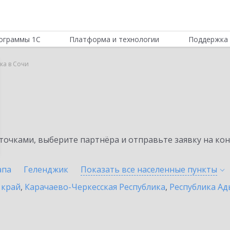
ограммы 1С
Платформа и технологии
Поддержка 
ка в Сочи
а
очками, выберите партнёра и отправьте заявку на ко
апа
Геленджик
Показать все населенные
пункты
 край
,
Карачаево-Черкесская Республика
,
Республика Ад