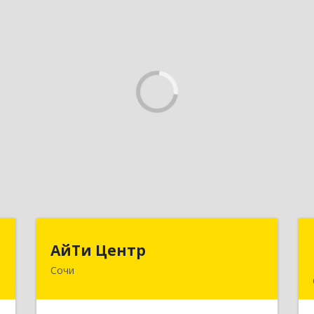
т
АйТи Центр
АйТи Центр
Сочи
,
354000, Краснодарский край, Сочи,
3
Московская ул, дом № 19