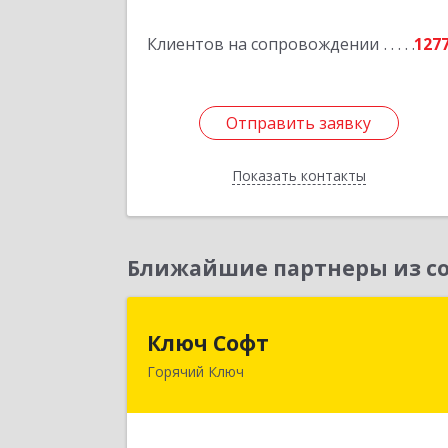
Подробне
Клиентов на сопровождении
127
Отправить заявку
Отправить заявку
Показать контакты
Назад
Ближайшие партнеры из со
Ключ Соф
Ключ Софт
Горячий Ключ
353287, Краснодарский край, Горячи
Ключ г, Первомайский п, Бендуса ул
дом № 1