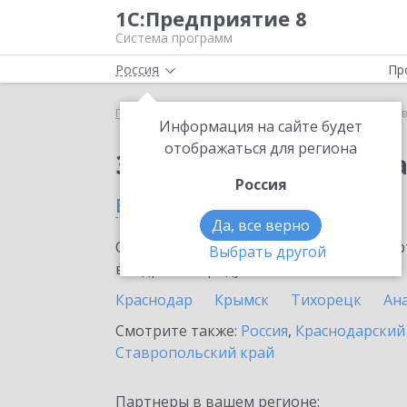
1С:Предприятие 8
Система программ
Россия
Пр
Главная
Сервисы ИТС
1С:Доставка
1С:Достав
Информация на сайте будет
отображаться для региона
Заказать 1С:Доставк
Россия
в Сочи
Да, все верно
Ознакомьтесь с информационными карт
Выбрать другой
внедрение продукта.
Краснодар
Крымск
Тихорецк
Ан
Смотрите также:
Россия
,
Краснодарский
Ставропольский край
Партнеры в вашем регионе: