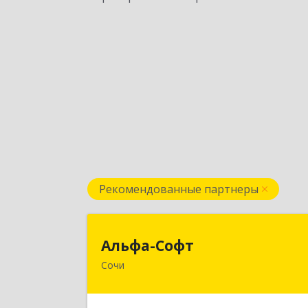
Рекомендованные партнеры
Альфа-Соф
Альфа-Софт
Сочи
354000, Краснодарский край, Сочи г
Роз ул, дом № 119, этаж 