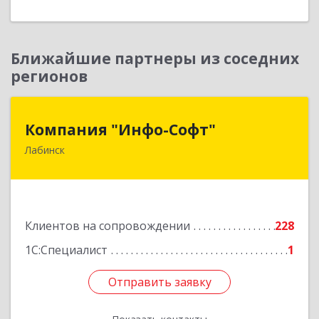
Ближайшие партнеры из соседних
регионов
Компания "Инфо-Софт"
Компания "Инфо-Софт"
Лабинск
352500, Краснодарский край, Лабинский р-н,
Лабинск г, Константинова ул, дом № 72
Подробнее
Клиентов на сопровождении
228
1С:Специалист
1
Отправить заявку
Отправить заявку