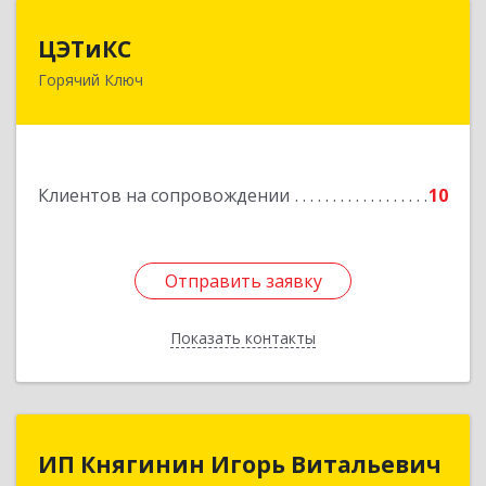
ЦЭТиКС
ЦЭТиКС
Горячий Ключ
353290, Краснодарский край, Горячий Ключ г,
Ленина ул, дом № 208, оф.21
Подробнее
Клиентов на сопровождении
10
Отправить заявку
Отправить заявку
Показать контакты
Назад
ИП Княгинин Игорь Витальевич
ИП Княгинин Игорь Витальевич