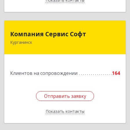
Показать контакты
Назад
Компания Сервис Софт
Компания Сервис Софт
Курганинск
352430, Краснодарский край, Курганинск г,
Розы Люксембург ул, дом № 333
Подробнее
Клиентов на сопровождении
164
Отправить заявку
Отправить заявку
Показать контакты
Назад