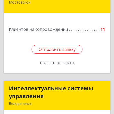
Мостовской
352570, Краснодарский край, Мостовский р-н,
Мостовской пгт, Гоголя ул, дом № 113, кв.3
Подробнее
Клиентов на сопровождении
11
Отправить заявку
Отправить заявку
Показать контакты
Назад
Интеллектуальные системы
Интеллектуальные системы
управления
управления
Белореченск
352630, Краснодарский край, Белореченск г,