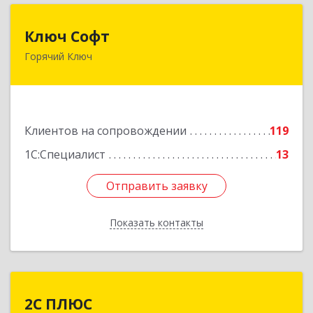
Ключ Софт
Ключ Софт
Горячий Ключ
353287, Краснодарский край, Горячий Ключ г,
Первомайский п, Бендуса ул, дом № 13
Подробнее
Клиентов на сопровождении
119
1С:Специалист
13
Отправить заявку
Отправить заявку
Показать контакты
Назад
2С ПЛЮС
2С ПЛЮС