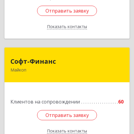
Отправить заявку
Отправить заявку
Показать контакты
Назад
Софт-Финанс
Софт-Финанс
Майкоп
385006, Адыгея Респ, Майкоп г, Калинина ул,
дом № 210С
Подробнее
Клиентов на сопровождении
60
Отправить заявку
Отправить заявку
Показать контакты
Назад