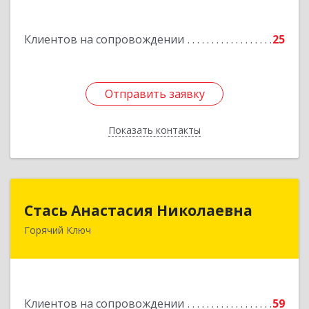
Туапсе г, Калараша ул, дом № 53, кв.4
Клиентов на сопровождении
25
Подробнее
Отправить заявку
Отправить заявку
Показать контакты
Назад
Стась Анастасия Николаевна
Стась Анастасия Николаевна
Горячий Ключ
353290, г. Горячий Ключ, ул. Ленина, д. 242,
кв.23
Подробнее
Клиентов на сопровождении
59