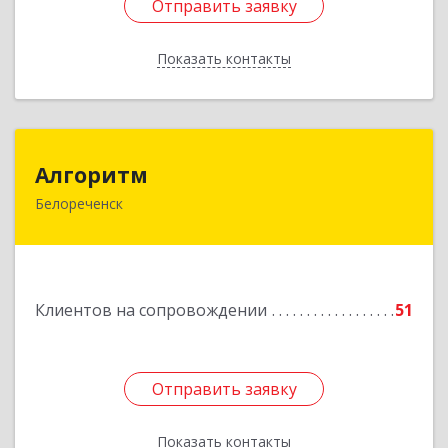
Отправить заявку
Отправить заявку
Показать контакты
Назад
Алгоритм
Алгоритм
Белореченск
352630, Краснодарский край, Белореченский р-
н, Белореченск г, Гоголя ул, дом № 53, кв.75
Подробнее
Клиентов на сопровождении
51
Отправить заявку
Отправить заявку
Показать контакты
Назад