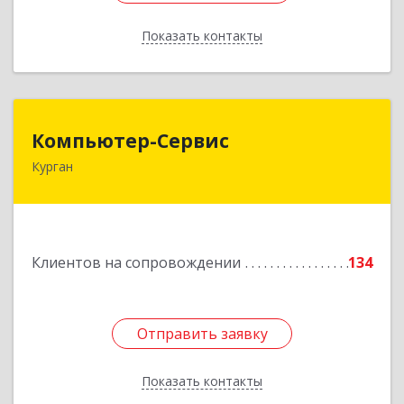
Показать контакты
Назад
Компьютер-Сервис
Компьютер-Сервис
Курган
640022, Курганская обл, Курган г, Василия
Блюхера ул, дом № 30, пом.1
Подробнее
Клиентов на сопровождении
134
Отправить заявку
Отправить заявку
Показать контакты
Назад