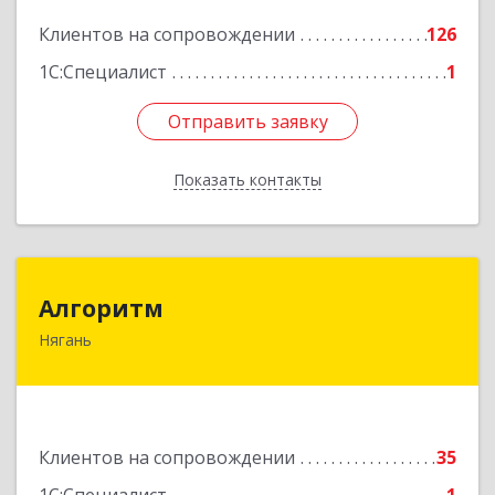
Клиентов на сопровождении
126
Подробнее
1С:Специалист
1
Отправить заявку
Отправить заявку
Показать контакты
Назад
Алгоритм
Алгоритм
Нягань
628186, Ханты-Мансийский Автономный округ
- Югра АО, Нягань г, Сибирская ул, дом № 2,
корпус 2, блок 2
Подробнее
Клиентов на сопровождении
35