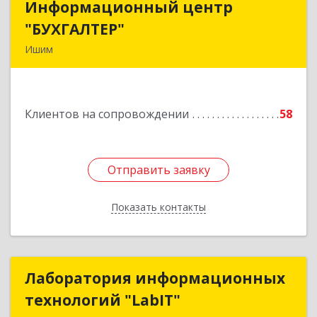
Информационный центр
Информационный центр
"БУХГАЛТЕР"
"БУХГАЛТЕР"
Ишим
627750, Тюменская обл, Ишим г, Советская ул,
дом № 16
Клиентов на сопровождении
58
Подробнее
Отправить заявку
Отправить заявку
Показать контакты
Назад
Лаборатория информационных
Лаборатория информационных
технологий "LabIT"
технологий "LabIT"