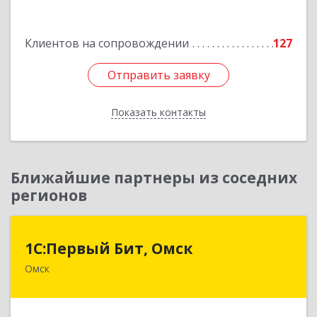
Бурабайский район, г.Щучинск, ул.Боровская
д.85 к.84
Клиентов на сопровождении
127
Подробнее
Отправить заявку
Отправить заявку
Показать контакты
Назад
Ближайшие партнеры из соседних
регионов
1С:Первый Бит, Омск
1С:Первый Бит, Омск
Омск
644099, Омская обл, Омск г, Гагарина ул, дом №
14, оф.208