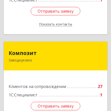
1С:Специалист
1
Отправить заявку
Отправить заявку
Показать контакты
Назад
Композит
Композит
Заводоуковск
627140, Тюменская обл, Заводоуковский р-н,
Заводоуковск г, Шоссейная ул, дом № 156
Подробнее
Клиентов на сопровождении
27
1С:Специалист
1
Отправить заявку
Отправить заявку