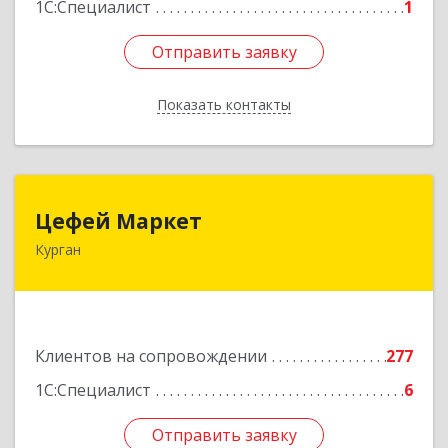
1С:Специалист
1
Отправить заявку
Отправить заявку
Показать контакты
Назад
Цефей Маркет
Цефей Маркет
Курган
640002, Курганская обл, Курган г, М.Горького
ул, дом № 35/1
Подробнее
Клиентов на сопровождении
277
1С:Специалист
6
Отправить заявку
Отправить заявку