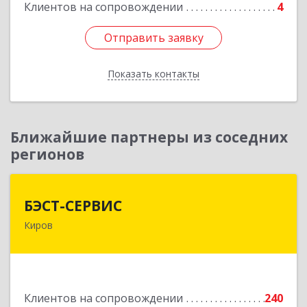
Клиентов на сопровождении
4
Отправить заявку
Отправить заявку
Показать контакты
Назад
Ближайшие партнеры из соседних
регионов
БЭСТ-СЕРВИС
БЭСТ-СЕРВИС
Киров
610045, Кировская обл, Киров г, Дмитрия
Козулева ул, дом № 2, корпус 1
Подробнее
Клиентов на сопровождении
240