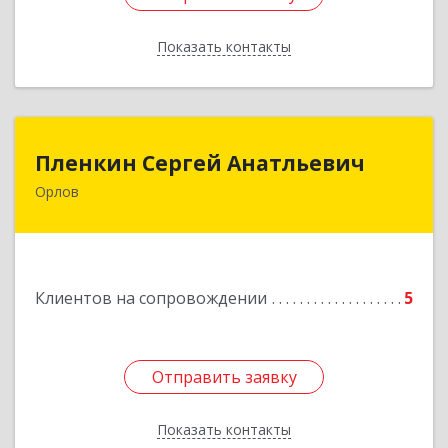
Показать контакты
Назад
Пленкин Сергей Анатльевич
Пленкин Сергей Анатльевич
Орлов
612 270, 612270, Кировская обл, , Орлов г,
Ленина ул, дом. 128
Подробнее
Клиентов на сопровождении
5
Отправить заявку
Отправить заявку
Показать контакты
Назад