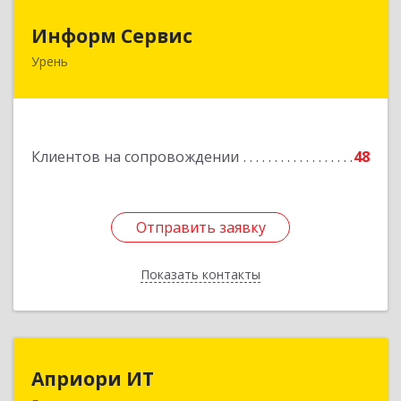
Информ Сервис
Информ Сервис
Урень
606800, Нижегородская обл, Уренский р-н,
Урень г, Ленина ул, дом № 95 А
Подробнее
Клиентов на сопровождении
48
Отправить заявку
Отправить заявку
Показать контакты
Назад
Априори ИТ
Априори ИТ