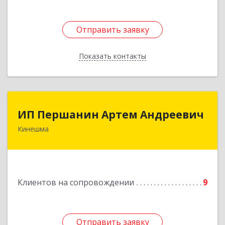
Отправить заявку
Отправить заявку
Показать контакты
Назад
ИП Першанин Артем Андреевич
ИП Першанин Артем Андреевич
Кинешма
Подробнее
Клиентов на сопровождении
9
Отправить заявку
Отправить заявку