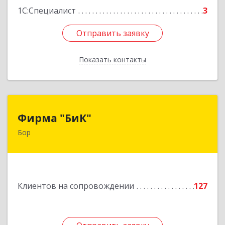
1С:Специалист
3
Отправить заявку
Отправить заявку
Показать контакты
Назад
Фирма "БиК"
Фирма "БиК"
Бор
606440, Нижегородская обл, Бор г, Советская
ул, дом № 11
Подробнее
Клиентов на сопровождении
127