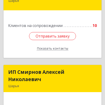
Шарья
157505, Костромская область, город Шарья,
улица Краснухина, дом 6.
Подробнее
Клиентов на сопровождении
10
Отправить заявку
Отправить заявку
Показать контакты
Назад
ИП Смирнов Алексей
ИП Смирнов Алексей
Николаевич
Николаевич
Шарья
Подробнее