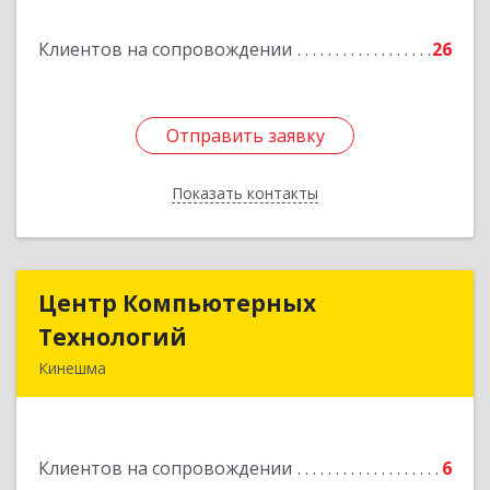
Подробнее
Клиентов на сопровождении
26
Отправить заявку
Отправить заявку
Показать контакты
Назад
Центр Компьютерных
Центр Компьютерных
Технологий
Технологий
Кинешма
155800, Ивановская обл, Кинешма г, Вичугская
ул, дом № 106
Клиентов на сопровождении
6
Подробнее