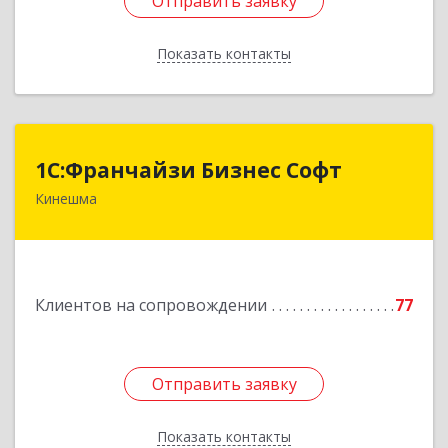
Отправить заявку
Отправить заявку
Показать контакты
Назад
1С:Франчайзи Бизнес Софт
1С:Франчайзи Бизнес Софт
Кинешма
155800, Ивановская обл, Кинешма г, Жуковская
ул, дом № 10
Подробнее
Клиентов на сопровождении
77
Отправить заявку
Отправить заявку
Показать контакты
Назад