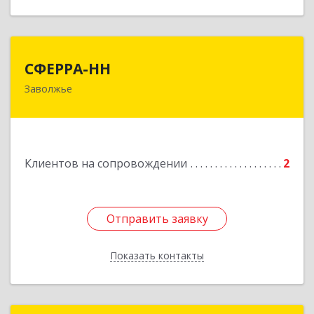
СФЕРРА-НН
СФЕРРА-НН
Заволжье
Подробнее
Клиентов на сопровождении
2
Отправить заявку
Отправить заявку
Показать контакты
Назад