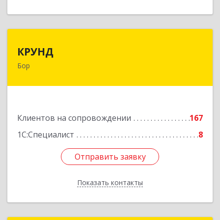
КРУНД
КРУНД
Бор
606440, Нижегородская обл, Бор г,
Профсоюзная ул, дом № 6
Подробнее
Клиентов на сопровождении
167
1С:Специалист
8
Отправить заявку
Отправить заявку
Показать контакты
Назад