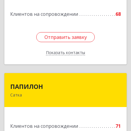
Подробнее
Клиентов на сопровождении
68
Отправить заявку
Отправить заявку
Показать контакты
Назад
ПАПИЛОН
ПАПИЛОН
Сатка
456910, Челябинская обл, Саткинский р-н, г
Сатка, ул Индустриальная, д.18
Подробнее
Клиентов на сопровождении
71