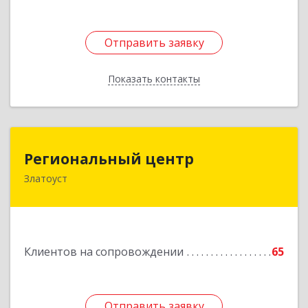
Отправить заявку
Отправить заявку
Показать контакты
Назад
Региональный центр
Региональный центр
Златоуст
456227, Челябинская обл, Златоуст г, Мира пр-
кт, дом № 21
Подробнее
Клиентов на сопровождении
65
Отправить заявку
Отправить заявку