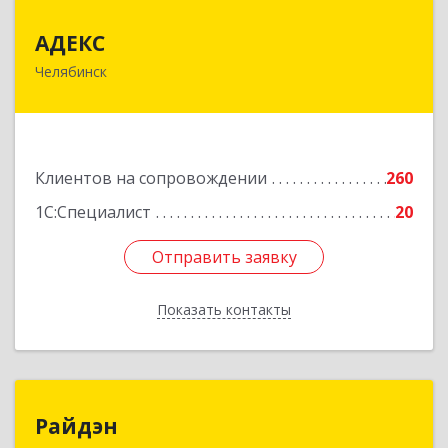
АДЕКС
АДЕКС
Челябинск
454080, Челябинская обл, Челябинск г, Смирных
ул, дом № 15А, пом.51
Подробнее
Клиентов на сопровождении
260
1С:Специалист
20
Отправить заявку
Отправить заявку
Показать контакты
Назад
Райдэн
Райдэн