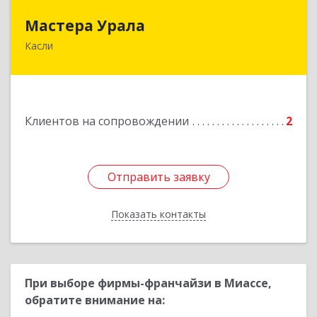
Мастера Урала
Мастера Урала
Касли
456830, Челябинская обл., г. Касли, ул. Карла
Либкнехта, д. 112а
Подробнее
Клиентов на сопровождении
2
Отправить заявку
Отправить заявку
Показать контакты
Назад
При выборе фирмы-франчайзи в Миассе,
обратите внимание на: