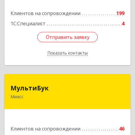
Подробнее
Клиентов на сопровождении
199
1С:Специалист
4
Отправить заявку
Отправить заявку
Показать контакты
Назад
МультиБук
МультиБук
Миасс
456318, Челябинская обл, Миасс г, Жуковского
ул, дом № 8, кв.61
Подробнее
Клиентов на сопровождении
46