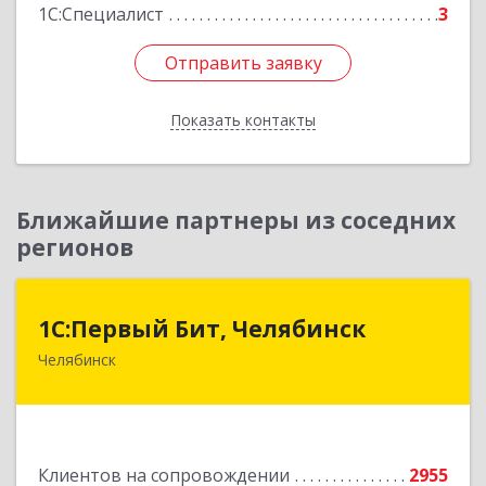
1С:Специалист
3
Отправить заявку
Отправить заявку
Показать контакты
Назад
Ближайшие партнеры из соседних
регионов
1С:Первый Бит, Челябинск
1С:Первый Бит, Челябинск
Челябинск
454084, Челябинская обл, Челябинск г,
Каслинская ул, дом № 77, оф.109
Подробнее
Клиентов на сопровождении
2955