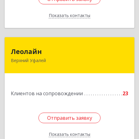
Показать контакты
Назад
Леолайн
Леолайн
Верхний Уфалей
456800, Челябинская обл, Верхний Уфалей г,
Ленина ул, дом № 147
Подробнее
Клиентов на сопровождении
23
Отправить заявку
Отправить заявку
Показать контакты
Назад