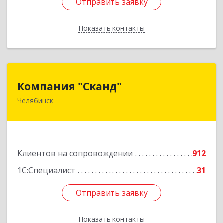
Отправить заявку
Отправить заявку
Показать контакты
Назад
Компания "Сканд"
Компания "Сканд"
Челябинск
454091, Челябинская обл, Челябинск г,
Революции пл, дом № 7, оф.1.16
Подробнее
Клиентов на сопровождении
912
1С:Специалист
31
Отправить заявку
Отправить заявку
Показать контакты
Назад