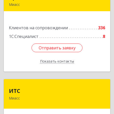
Миасс
456300, Челябинская обл, Миасс г, Романенко
ул, дом № 97
Клиентов на сопровождении
336
Подробнее
1С:Специалист
8
Отправить заявку
Отправить заявку
Показать контакты
Назад
ИТС
ИТС
Миасс
456300, Челябинская обл, Миасс г, Романенко
ул, дом № 50б