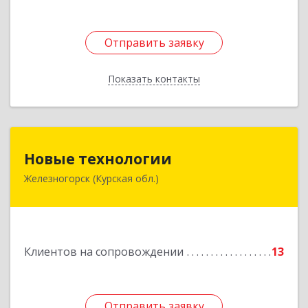
Отправить заявку
Отправить заявку
Показать контакты
Назад
Новые технологии
Новые технологии
Железногорск (Курская обл.)
307170, Курская обл, Железногорский р-н,
Железногорск г, Автолюбителей пер, дом № 5,
офис 7
Подробнее
Клиентов на сопровождении
13
Отправить заявку
Отправить заявку