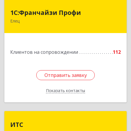
1С:Франчайзи Профи
1С:Франчайзи Профи
Елец
399784, Липецкая обл, Елец г, Гагарина ул,
Здание № 3а
Подробнее
Клиентов на сопровождении
112
Отправить заявку
Отправить заявку
Показать контакты
Назад
ИТС
ИТС