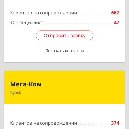
Подробнее
Клиентов на сопровождении
662
1С:Специалист
42
Отправить заявку
Отправить заявку
Показать контакты
Назад
Мега-Ком
Мега-Ком
Курск
305001, Курская обл, Курск г, Красной Армии ул,
дом № 23 А
Подробнее
Клиентов на сопровождении
374