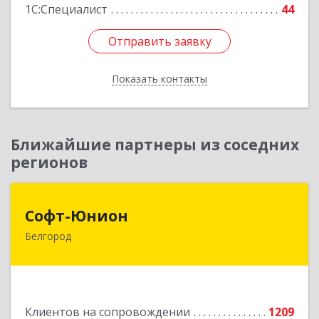
1С:Специалист
44
Отправить заявку
Отправить заявку
Показать контакты
Назад
Ближайшие партнеры из соседних
регионов
Софт-Юнион
Софт-Юнион
Белгород
308014, Белгородская обл, Белгород г, Садовая
ул, дом № 3а, оф.4/1
Подробнее
Клиентов на сопровождении
1209