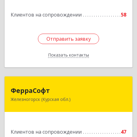
Подробнее
Клиентов на сопровождении
58
Отправить заявку
Отправить заявку
Показать контакты
Назад
ФерраСофт
ФерраСофт
Железногорск (Курская обл.)
307179, Курская обл, Железногорск г, Ленина ул,
дом № 92, корпус 1, оф.2-34
Подробнее
Клиентов на сопровождении
47