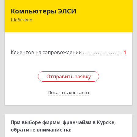
Компьютеры ЭЛСИ
Компьютеры ЭЛСИ
Шебекино
309290, Белгородская обл, Шебекино,
ул.Ленина , д.12
Подробнее
Клиентов на сопровождении
1
Отправить заявку
Отправить заявку
Показать контакты
Назад
При выборе фирмы-франчайзи в Курске,
обратите внимание на: