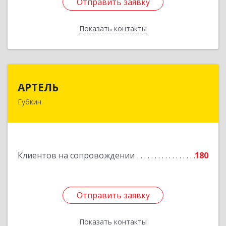
Отправить заявку
Отправить заявку
Показать контакты
Назад
АРТЕЛЬ
АРТЕЛЬ
Губкин
309181, Белгородская обл, Губкинский р-н,
Губкин г, Мира ул, дом № 20, оф.506
Подробнее
Клиентов на сопровождении
180
Отправить заявку
Отправить заявку
Показать контакты
Назад