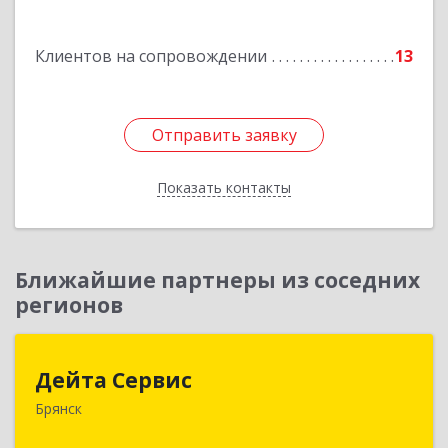
офис 7
Подробнее
Клиентов на сопровождении
13
Отправить заявку
Отправить заявку
Показать контакты
Назад
Ближайшие партнеры из соседних
регионов
Дейта Сервис
Дейта Сервис
Брянск
241035, Брянская обл, Брянск г, Ульянова ул,
дом № 4, оф.403