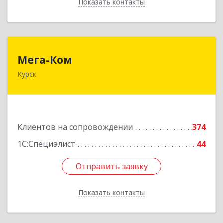
Показать контакты
Назад
Мега-Ком
Мега-Ком
Курск
305001, Курская обл, Курск г, Красной Армии ул,
дом № 23 А
Подробнее
Клиентов на сопровождении
374
1С:Специалист
44
Отправить заявку
Отправить заявку
Показать контакты
Назад