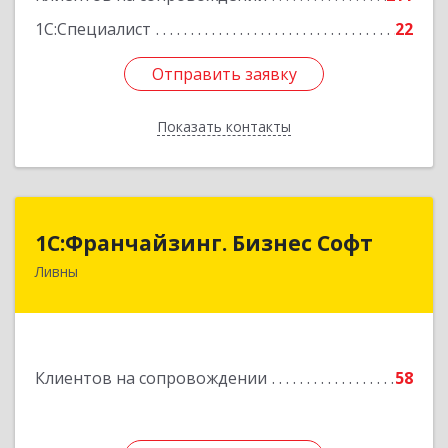
1С:Специалист
22
Отправить заявку
Отправить заявку
Показать контакты
Назад
1C:Франчайзинг. Бизнес Софт
1C:Франчайзинг. Бизнес Софт
Ливны
303851, Орловская обл, Ливны г, Гайдара ул,
дом № 2, кв.124
Подробнее
Клиентов на сопровождении
58