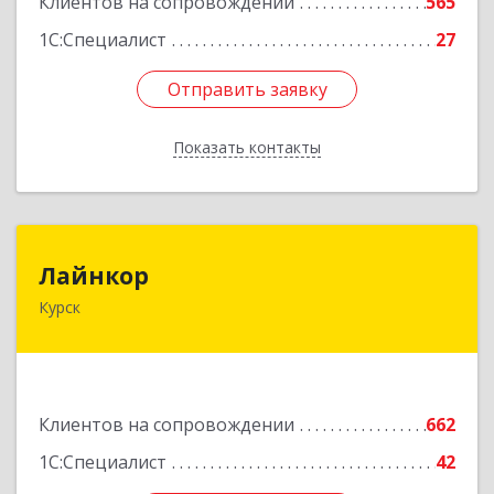
Клиентов на сопровождении
565
1С:Специалист
27
Отправить заявку
Отправить заявку
Показать контакты
Назад
Лайнкор
Лайнкор
Курск
305021, Курская обл, Курск г, Победы пр-кт, дом
№ 10, оф.№64
Подробнее
Клиентов на сопровождении
662
1С:Специалист
42