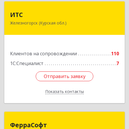
ИТС
ИТС
Железногорск (Курская обл.)
307178, Курская обл, Железногорск г,
Димитрова ул, дом № 3, корпус 5, оф.5
Подробнее
Клиентов на сопровождении
110
1С:Специалист
7
Отправить заявку
Отправить заявку
Показать контакты
Назад
ФерраСофт
ФерраСофт