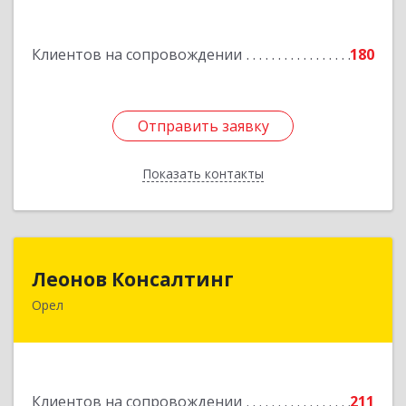
Подробнее
Клиентов на сопровождении
180
Отправить заявку
Отправить заявку
Показать контакты
Назад
Леонов Консалтинг
Леонов Консалтинг
Орел
302030, Орловская обл, Орловский р-н, Орел г,
Московская, дом № 17, пом.7
Подробнее
Клиентов на сопровождении
211