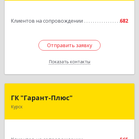
Подробнее
Клиентов на сопровождении
682
Отправить заявку
Отправить заявку
Показать контакты
Назад
ГК "Гарант-Плюс"
ГК "Гарант-Плюс"
Курск
305035, Курская обл, Курск г, Овечкина ул, дом
№ 14, пом.1
Подробнее