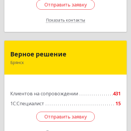
Отправить заявку
Отправить заявку
Показать контакты
Назад
Верное решение
Верное решение
Брянск
241035, Брянская обл, Брянск г, Ульянова ул,
дом № 4, оф.307
Подробнее
Клиентов на сопровождении
431
1С:Специалист
15
Отправить заявку
Отправить заявку