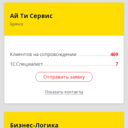
Ай Ти Сервис
Ай Ти Сервис
Брянск
241035, Брянская обл, Брянск г, Брянской
Пролетарской Дивизии ул, дом № 9
Подробнее
Клиентов на сопровождении
469
1С:Специалист
7
Отправить заявку
Отправить заявку
Показать контакты
Назад
Бизнес-Логика
Бизнес-Логика