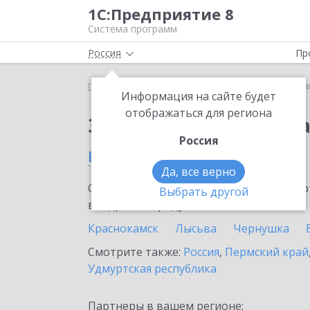
1С:Предприятие 8
Система программ
Россия
Пр
Главная
Сервисы ИТС
1С:Доставка
1С:Достав
Информация на сайте будет
отображаться для региона
Заказать 1С:Доставк
Россия
в Кудымкаре
Да, все верно
Ознакомьтесь с информационными карт
Выбрать другой
внедрение продукта.
Краснокамск
Лысьва
Чернушка
Смотрите также:
Россия
,
Пермский край
Удмуртская республика
Партнеры в вашем регионе: