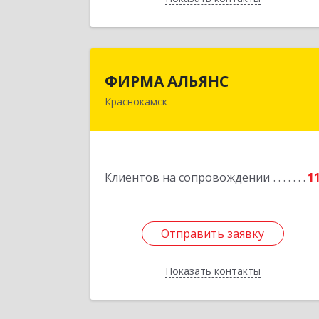
ФИРМА АЛЬЯН
ФИРМА АЛЬЯНС
Краснокамск
Подробне
Клиентов на сопровождении
1
Отправить заявку
Отправить заявку
Показать контакты
Назад