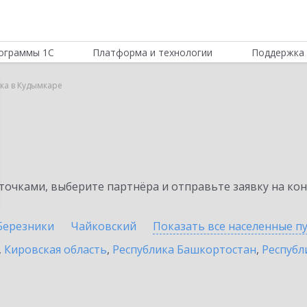
ограммы 1С
Платформа и технологии
Поддержка 
ка в Кудымкаре
а
очками, выберите партнёра и отправьте заявку на ко
Березники
Чайковский
Показать все населенные
п
,
Кировская область
,
Республика Башкортостан
,
Республ