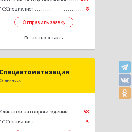
1С:Специалист
8
Отправить заявку
Отправить заявку
Показать контакты
Назад
Спецавтоматизация
Спецавтоматизация
Соликамск
618547, Пермский край, Соликамск г,
Транспортная ул, дом № 4
Подробнее
Клиентов на сопровождении
58
1С:Специалист
5