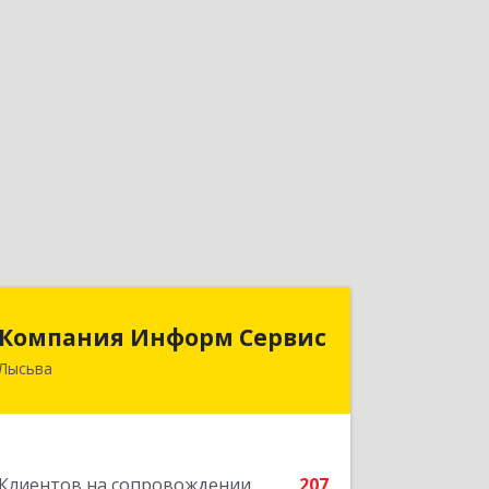
Компания Информ Сервис
Компания Информ Сервис
Лысьва
618909, Пермский край, Лысьва г,
Металлистов ул, дом № 3, оф.535
Подробнее
Клиентов на сопровождении
207