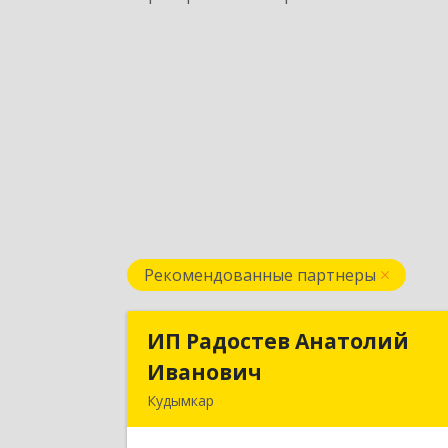
Рекомендованные партнеры
ИП Радостев Анатолий
ИП Радостев Анатоли
Иванович
Иванови
Кудымкар
619000, Пермский край, Кудымкар г
Герцена ул, дом № 5