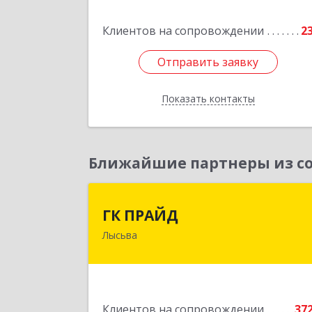
Клиентов на сопровождении
2
Подробне
Отправить заявку
Отправить заявку
Показать контакты
Назад
Ближайшие партнеры из со
ГК ПРАЙ
ГК ПРАЙД
Лысьва
618909, Пермский край, Лысьва г
Репина ул, дом № 4
Подробне
Клиентов на сопровождении
37