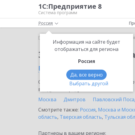
1С:Предприятие 8
Система программ
Россия
Пр
Главная
Сервисы ИТС
1С:Доставка
1С:Достав
Информация на сайте будет
отображаться для региона
Заказать 1С:Доставк
Россия
в Дубне
Да, все верно
Ознакомьтесь с информационными карт
Выбрать другой
внедрение продукта.
Москва
Дмитров
Павловский Поса
Смотрите также:
Россия
,
Москва и Моск
область
,
Тверская область
,
Тульская об
Партнеры в вашем регионе: