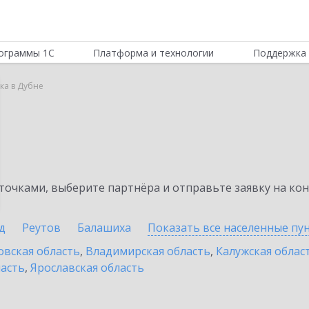
ограммы 1С
Платформа и технологии
Поддержка 
ка в Дубне
а
очками, выберите партнёра и отправьте заявку на ко
д
Реутов
Балашиха
Показать все населенные
пу
овская область
,
Владимирская область
,
Калужская облас
ласть
,
Ярославская область