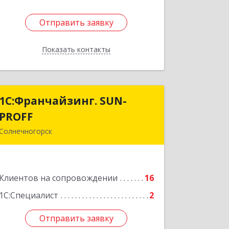
Отправить заявку
Отправить заявку
Показать контакты
Назад
1С:Франчайзинг. SUN-
1С:Франчайзинг. SUN-
PROFF
PROFF
Солнечногорск
141503, Московская обл,
Солнечногорский р-н, Солнечногорск
г, Тамойкина ул, дом № 2, оф.26
Клиентов на сопровождении
16
Подробнее
1С:Специалист
2
Отправить заявку
Отправить заявку