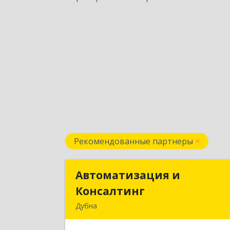
Рекомендованные партнеры
Автоматизация и
Автоматизация 
Консалтинг
Консалтин
Дубна
141983, Московская обл, г.о.Дубна
Дубна г, Программистов ул, дом № 4