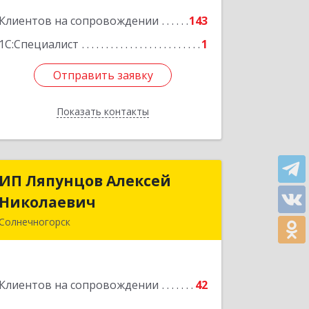
Подробнее
Клиентов на сопровождении
143
1С:Специалист
1
Отправить заявку
Отправить заявку
Показать контакты
Назад
ИП Ляпунцов Алексей
ИП Ляпунцов Алексей
Николаевич
Николаевич
Солнечногорск
Подробнее
Клиентов на сопровождении
42