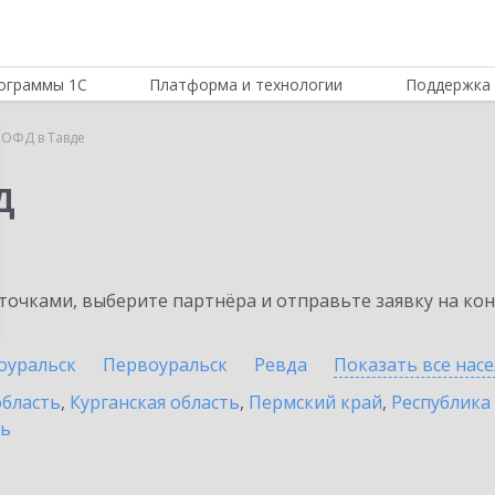
ограммы 1С
Платформа и технологии
Поддержка 
 ОФД в Тавде
Д
очками, выберите партнёра и отправьте заявку на ко
оуральск
Первоуральск
Ревда
Показать все нас
область
,
Курганская область
,
Пермский край
,
Республика
ть