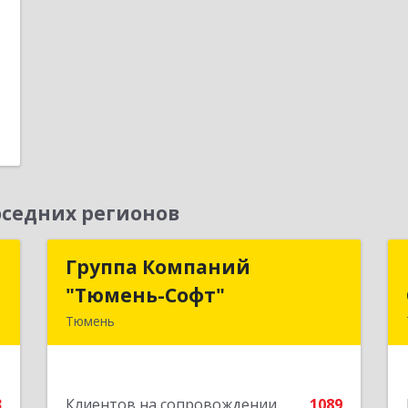
1
е
седних регионов
ь
Группа Компаний
Группа Компаний
"Тюмень-Софт"
"Тюмень-Софт"
,
Тюмень
2
625048, Тюменская обл, Тюмень г,
Салтыкова-Щедрина ул, дом № 44/4
е
3
Клиентов на сопровождении
1089
Подробнее