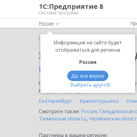
1С:Предприятие 8
Система программ
Россия
Пр
Главная
Сервисы ИТС
1С-Чеки ОФД
1С-Чеки
Информация на сайте будет
отображаться для региона
Заказать 1С-Чеки ОФ
Россия
в Тавде
Да, все верно
Ознакомьтесь с информационными карт
Выбрать другой
внедрение продукта.
Екатеринбург
Краснотурьинск
Нов
Смотрите также:
Россия
,
Свердловская 
Тюменская область
,
Челябинская облас
Партнеры в вашем регионе: