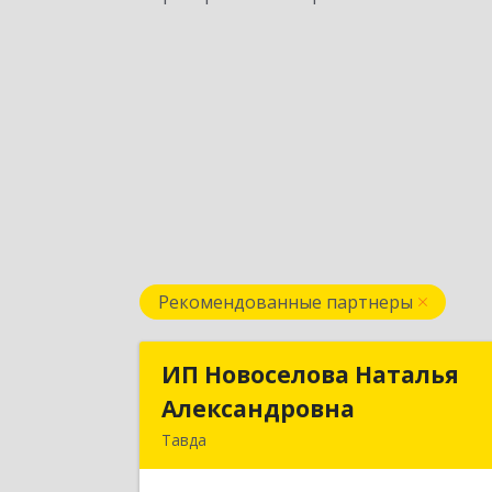
Рекомендованные партнеры
ИП Новоселова Наталья
ИП Новоселова Наталь
Александровна
Александровн
Тавда
623950, Свердловская обл, Тавда г, 
Мая ул, дом № 