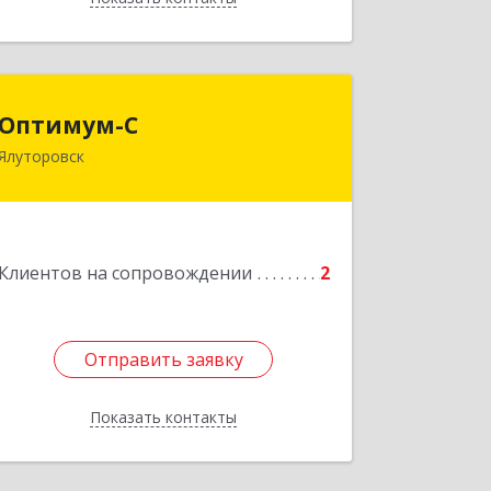
Оптимум-С
Оптимум-С
Ялуторовск
Подробнее
Клиентов на сопровождении
2
Отправить заявку
Отправить заявку
Показать контакты
Назад