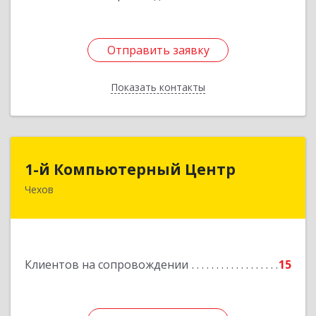
Отправить заявку
Отправить заявку
Показать контакты
Назад
1-й Компьютерный Центр
1-й Компьютерный Центр
Чехов
142306, Московская обл, Чеховский р-н, Чехов
г, Речной туп, стр.9
Подробнее
Клиентов на сопровождении
15