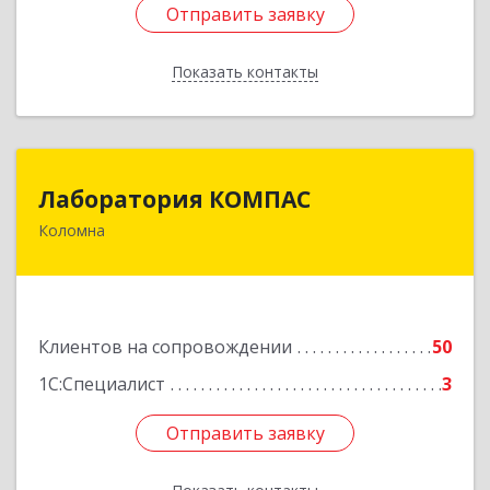
Отправить заявку
Отправить заявку
Показать контакты
Назад
Лаборатория КОМПАС
Лаборатория КОМПАС
Коломна
140415, Московская обл, Коломна г, Л.Толстого
ул, дом № 2
Подробнее
Клиентов на сопровождении
50
1С:Специалист
3
Отправить заявку
Отправить заявку