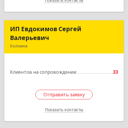
Показать контакты
Назад
ИП Евдокимов Сергей
ИП Евдокимов Сергей
Валерьевич
Валерьевич
Коломна
140400, Московская обл, Коломна г,
Толстикова ул, дом № 1а, кв.9
Клиентов на сопровождении
33
Подробнее
Отправить заявку
Отправить заявку
Показать контакты
Назад