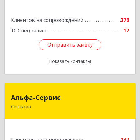
Подробнее
Клиентов на сопровождении
378
1С:Специалист
12
Отправить заявку
Отправить заявку
Показать контакты
Назад
Альфа-Сервис
Альфа-Сервис
Серпухов
142200, Московская обл, Серпухов г,
Красноармейская ул, дом № 35/60
Подробнее
Клиентов на сопровождении
242