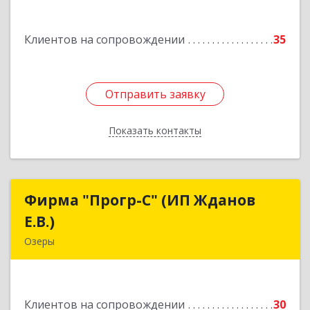
Подробнее
Клиентов на сопровождении
35
Отправить заявку
Отправить заявку
Показать контакты
Назад
Фирма "Прогр-С" (ИП Жданов
Фирма "Прогр-С" (ИП Жданов
Е.В.)
Е.В.)
Озеры
140563, Московская обл, Озерский р-н, Озеры г,
им Маршала Катукова мкр, дом № 16, кв.27
Клиентов на сопровождении
30
Подробнее