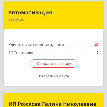
Автоматизация
Автоматизация
Серпухов
142205, Московская обл, Серпухов г,
Комсомольская ул, дом № 4а, кв.136
Подробнее
Клиентов на сопровождении
42
1С:Специалист
2
Отправить заявку
Отправить заявку
Показать контакты
Назад
ИП Рожкова Галина Николаевна
ИП Рожкова Галина Николаевна