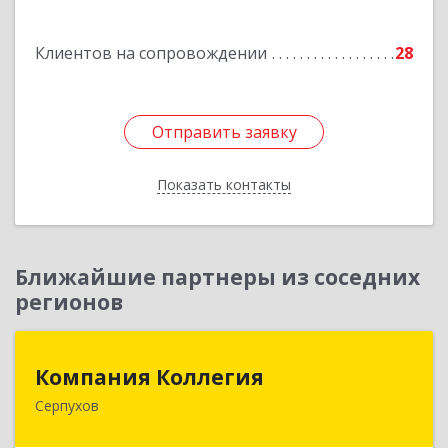
Подробнее
Клиентов на сопровождении
28
Отправить заявку
Отправить заявку
Показать контакты
Назад
Ближайшие партнеры из соседних
регионов
Компания Коллегия
Компания Коллегия
Серпухов
142211, Московская обл, Серпухов г, Оборонная
ул, дом № 19