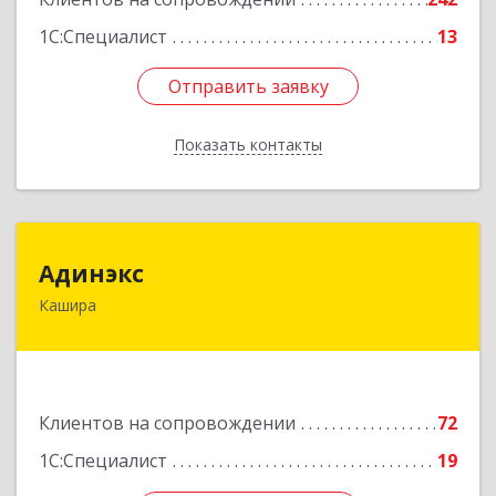
1С:Специалист
13
Отправить заявку
Отправить заявку
Показать контакты
Назад
Адинэкс
Адинэкс
Кашира
142900, Московская обл, г.о. Кашира, Кашира г,
Стрелецкая ул, дом № 70/1
Подробнее
Клиентов на сопровождении
72
1С:Специалист
19