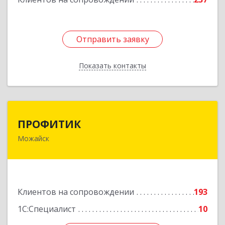
Отправить заявку
Отправить заявку
Показать контакты
Назад
ПРОФИТИК
ПРОФИТИК
Можайск
143200, Московская обл, Можайский р-н,
Можайск г, Молодежная ул, дом № 4
Подробнее
Клиентов на сопровождении
193
1С:Специалист
10