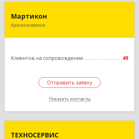
Мартикон
Мартикон
Краснознаменск
143090, Московская обл, Краснознаменск г,
Краснознаменная ул, дом № 27, пом.36
Подробнее
Клиентов на сопровождении
49
Отправить заявку
Отправить заявку
Показать контакты
Назад
ТЕХНОСЕРВИС
ТЕХНОСЕРВИС