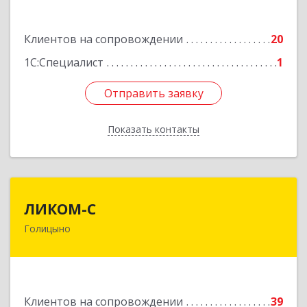
Подробнее
Клиентов на сопровождении
20
1С:Специалист
1
Отправить заявку
Отправить заявку
Показать контакты
Назад
ЛИКОМ-С
ЛИКОМ-С
Голицыно
143040, Московская обл, Одинцовский р-н,
Голицыно г, Советская ул, дом № 59, этаж/офис
1/2
Подробнее
Клиентов на сопровождении
39