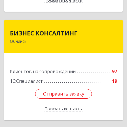
Показать контакты
Назад
БИЗНЕС КОНСАЛТИНГ
БИЗНЕС КОНСАЛТИНГ
Обнинск
249032, Калужская обл, Обнинск г, Курчатова ул,
дом № 27/2, пом.281
Подробнее
Клиентов на сопровождении
97
1С:Специалист
19
Отправить заявку
Отправить заявку
Показать контакты
Назад