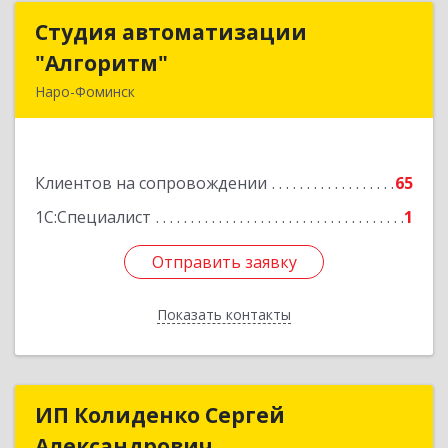
Студия автоматизации
Студия автоматизации
"Алгоритм"
"Алгоритм"
Наро-Фоминск
143306, Московская обл, г.о. Наро-Фоминский,
Наро-Фоминск г, Латышская ул, дом № 13А,
пом.4
Клиентов на сопровождении
65
Подробнее
1С:Специалист
1
Отправить заявку
Отправить заявку
Показать контакты
Назад
ИП Колиденко Сергей
ИП Колиденко Сергей
Александрович
Александрович