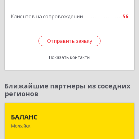
Подробнее
Клиентов на сопровождении
56
Отправить заявку
Отправить заявку
Показать контакты
Назад
Ближайшие партнеры из соседних
регионов
БАЛАНС
БАЛАНС
Можайск
143200, Московская обл, Можайский р-н,
Можайск г, Переяслав-Хмельницкого ул, дом №