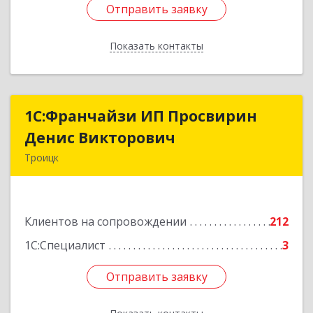
Отправить заявку
Отправить заявку
Показать контакты
Назад
1C:Франчайзи ИП Просвирин
1C:Франчайзи ИП Просвирин
Денис Викторович
Денис Викторович
Троицк
108842, Москва г, вн.тер.г. городской округ
Троицк, Троицк г, Городская ул, дом № 14,
кв.158
Клиентов на сопровождении
212
Подробнее
1С:Специалист
3
Отправить заявку
Отправить заявку