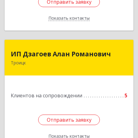
Отправить заявку
Отправить заявку
Показать контакты
Назад
ИП Дзагоев Алан Романович
ИП Дзагоев Алан Романович
Троицк
119297, Москва
г,пос.Московский,ул.Родниковая,дом
30,к.1,кв.500Текстильщиков ул, дом № 6
Подробнее
Клиентов на сопровождении
5
Отправить заявку
Отправить заявку
Показать контакты
Назад