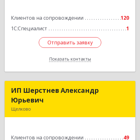
Подробнее
Клиентов на сопровождении
120
1С:Специалист
1
Отправить заявку
Отправить заявку
Показать контакты
Назад
ИП Шерстнев Александр
ИП Шерстнев Александр
Юрьевич
Юрьевич
Щелково
141180, Московская обл, Щелковский р-н,
Загорянский дп, Кирова ул, дом № 28
Клиентов на сопровождении
49
Подробнее