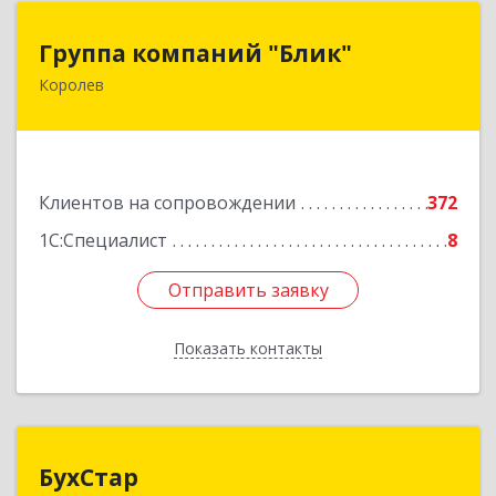
Группа компаний "Блик"
Группа компаний "Блик"
Королев
141077, Московская обл, Королев г,
Октябрьский б-р, дом № 14
Подробнее
Клиентов на сопровождении
372
1С:Специалист
8
Отправить заявку
Отправить заявку
Показать контакты
Назад
БухСтар
БухСтар