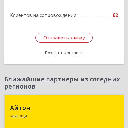
Подробнее
Клиентов на сопровождении
82
Отправить заявку
Отправить заявку
Показать контакты
Назад
Ближайшие партнеры из соседних
регионов
Айтон
Айтон
Мытищи
141006, Московская обл, Мытищи г,
Олимпийский пр-кт, строение 10, пом.1А,8