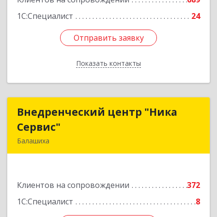
Подробнее
1С:Специалист
24
Отправить заявку
Отправить заявку
Показать контакты
Назад
Внедренческий центр "Ника
Внедренческий центр "Ника
Сервис"
Сервис"
Балашиха
143912, Московская обл, Балашиха г, Полевая
ул, дом № 3
Клиентов на сопровождении
372
Подробнее
1С:Специалист
8