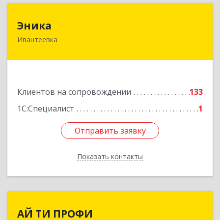
Эника
Эника
Ивантеевка
141280, Московская обл, г.о. Пушкинский,
Ивантеевка г, Заводская ул, дом № 12, кв.1
Подробнее
Клиентов на сопровождении
133
1С:Специалист
1
Отправить заявку
Отправить заявку
Показать контакты
Назад
АЙ ТИ ПРОФИ
АЙ ТИ ПРОФИ