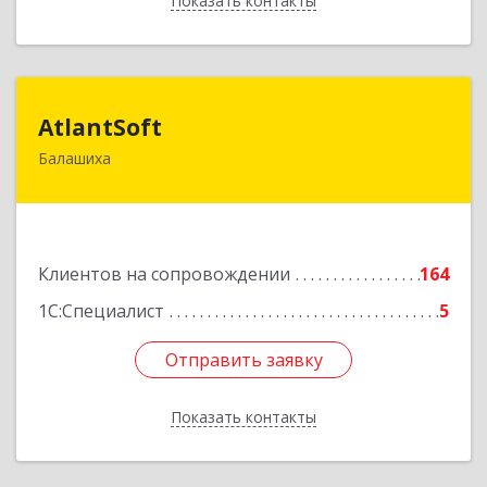
Показать контакты
Назад
AtlantSoft
AtlantSoft
Балашиха
143900, Московская обл, Балашиха г, Звездная
ул, дом № 7, корпус 1, оф.609
Подробнее
Клиентов на сопровождении
164
1С:Специалист
5
Отправить заявку
Отправить заявку
Показать контакты
Назад