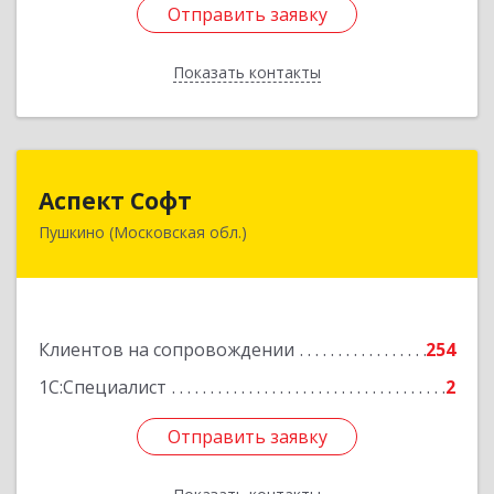
Отправить заявку
Отправить заявку
Показать контакты
Назад
Аспект Софт
Аспект Софт
Пушкино (Московская обл.)
141205, Московская обл, Пушкинский р-н,
Пушкино г, Московский пр-кт, дом № 44, пом.4
Подробнее
Клиентов на сопровождении
254
1С:Специалист
2
Отправить заявку
Отправить заявку