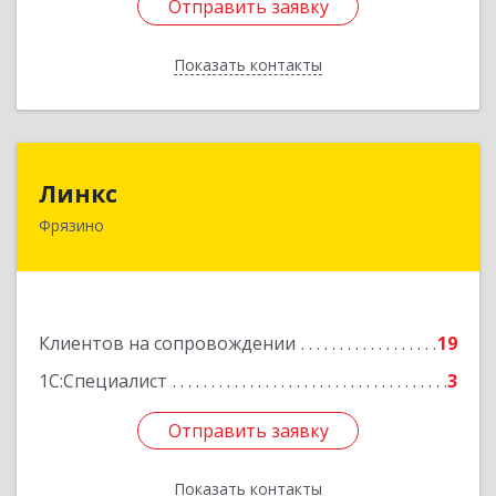
Отправить заявку
Отправить заявку
Показать контакты
Назад
Линкс
Линкс
Фрязино
141190, Московская обл, Фрязино г, Заводской
проезд, дом № 3, кв.133
Подробнее
Клиентов на сопровождении
19
1С:Специалист
3
Отправить заявку
Отправить заявку
Показать контакты
Назад