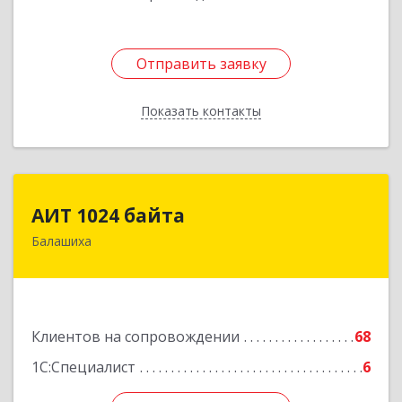
Отправить заявку
Отправить заявку
Показать контакты
Назад
АИТ 1024 байта
АИТ 1024 байта
Балашиха
143909, Московская обл, Балашиха г, Солнечная
ул, дом № 23, кв.104
Подробнее
Клиентов на сопровождении
68
1С:Специалист
6