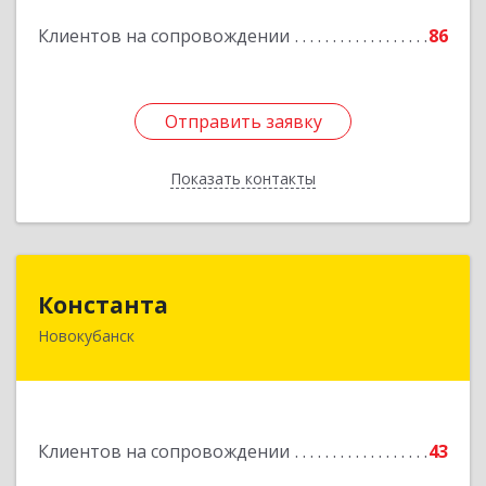
Подробнее
Клиентов на сопровождении
86
Отправить заявку
Отправить заявку
Показать контакты
Назад
Константа
Константа
Новокубанск
352240, Краснодарский край, Новокубанск г,
Альпийская ул, дом № 22, кв.2
Подробнее
Клиентов на сопровождении
43