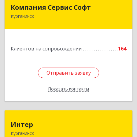
Компания Сервис Софт
Компания Сервис Софт
Курганинск
352430, Краснодарский край, Курганинск г,
Розы Люксембург ул, дом № 333
Подробнее
Клиентов на сопровождении
164
Отправить заявку
Отправить заявку
Показать контакты
Назад
Интер
Интер
Курганинск
352430, Краснодарский край, Курганинск г,