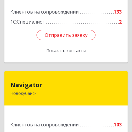
Подробнее
Клиентов на сопровождении
133
1С:Специалист
2
Отправить заявку
Отправить заявку
Показать контакты
Назад
Navigator
Navigator
Новокубанск
352240, Краснодарский край, Новокубанск г,
Пушкина ул, дом № 67
Подробнее
Клиентов на сопровождении
103