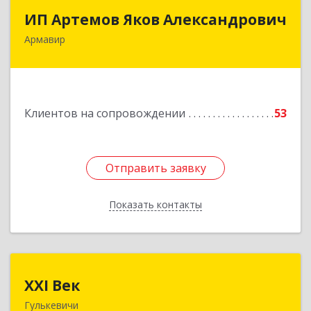
ИП Артемов Яков Александрович
ИП Артемов Яков Александрович
Армавир
Подробнее
Клиентов на сопровождении
53
Отправить заявку
Отправить заявку
Показать контакты
Назад
XXI Век
XXI Век
Гулькевичи
352180, Краснодарский край, Отрадо-