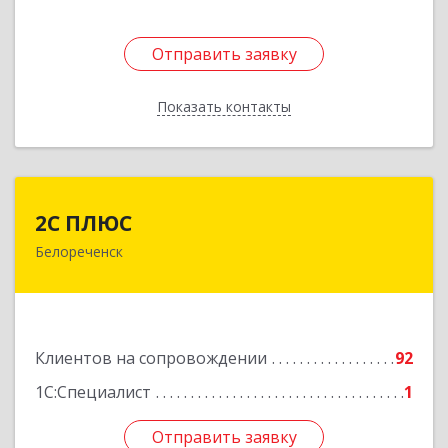
Отправить заявку
Отправить заявку
Показать контакты
Назад
2С ПЛЮС
2С ПЛЮС
Белореченск
352630, Краснодарский край, Белореченский р-
н, Белореченск г, Мира ул, дом № 63
Подробнее
Клиентов на сопровождении
92
1С:Специалист
1
Отправить заявку
Отправить заявку