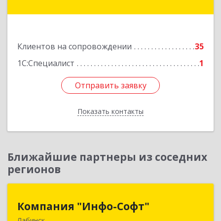
Матросова ул, дом № 151
Подробнее
Клиентов на сопровождении
35
1С:Специалист
1
Отправить заявку
Отправить заявку
Показать контакты
Назад
Ближайшие партнеры из соседних
регионов
Компания "Инфо-Софт"
Компания "Инфо-Софт"
Лабинск