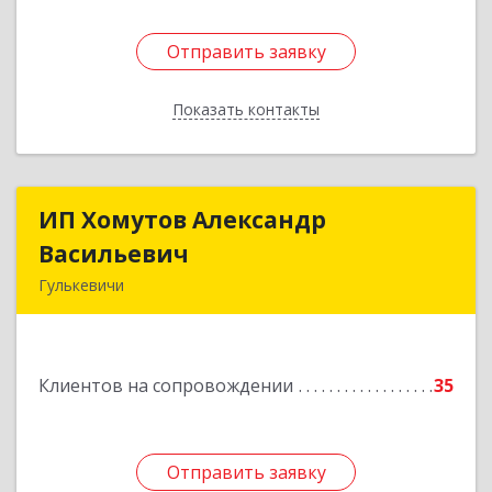
Отправить заявку
Отправить заявку
Показать контакты
Назад
ИП Хомутов Александр
ИП Хомутов Александр
Васильевич
Васильевич
Гулькевичи
352190, Краснодарский край, Гулькевичи г, 50
лет ВЛКСМ ул, дом № 21, кв.2
Клиентов на сопровождении
35
Подробнее
Отправить заявку
Отправить заявку