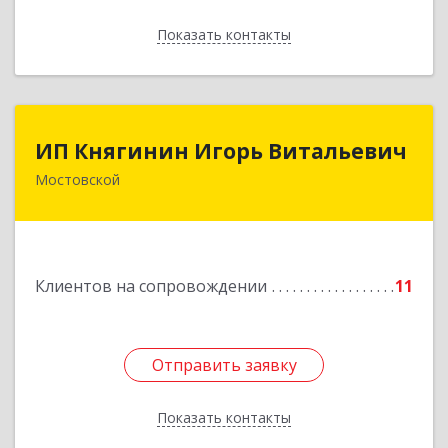
Показать контакты
Назад
ИП Княгинин Игорь Витальевич
ИП Княгинин Игорь Витальевич
Мостовской
352570, Краснодарский край, Мостовский р-н,
Мостовской пгт, Гоголя ул, дом № 113, кв.3
Подробнее
Клиентов на сопровождении
11
Отправить заявку
Отправить заявку
Показать контакты
Назад