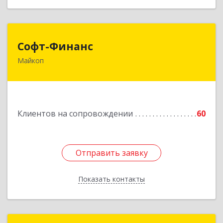
Софт-Финанс
Софт-Финанс
Майкоп
385006, Адыгея Респ, Майкоп г, Калинина ул,
дом № 210С
Подробнее
Клиентов на сопровождении
60
Отправить заявку
Отправить заявку
Показать контакты
Назад