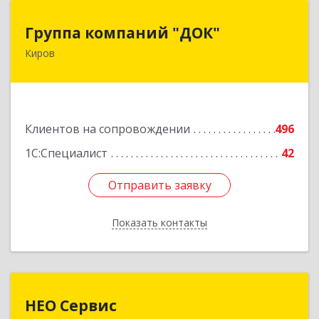
Группа компаний "ДОК"
Группа компаний "ДОК"
Киров
610017, Кировская обл, Киров г, Горького ул,
дом № 17
Подробнее
Клиентов на сопровождении
496
1С:Специалист
42
Отправить заявку
Отправить заявку
Показать контакты
Назад
НЕО Сервис
НЕО Сервис