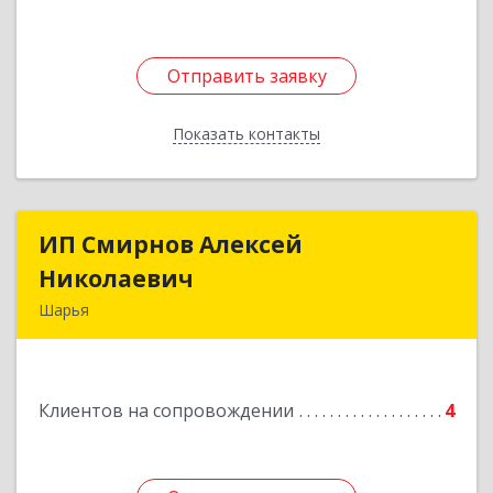
Отправить заявку
Отправить заявку
Показать контакты
Назад
ИП Смирнов Алексей
ИП Смирнов Алексей
Николаевич
Николаевич
Шарья
Подробнее
Клиентов на сопровождении
4