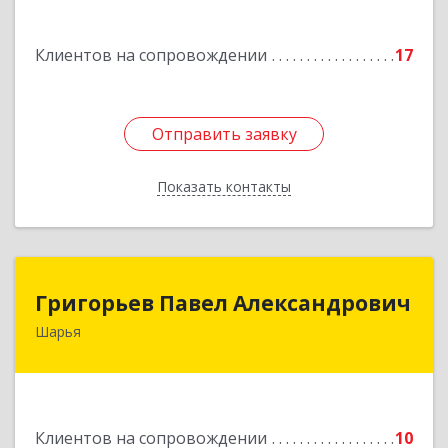
Подробнее
Клиентов на сопровождении
17
Отправить заявку
Отправить заявку
Показать контакты
Назад
Григорьев Павел Александрович
Григорьев Павел Александрович
Шарья
157505, Костромская область, город Шарья,
улица Краснухина, дом 6.
Подробнее
Клиентов на сопровождении
10