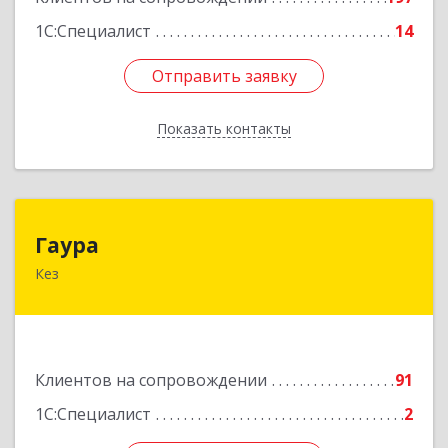
1С:Специалист
14
Отправить заявку
Отправить заявку
Показать контакты
Назад
Гаура
Гаура
Кез
427580, Удмуртская Респ, Кезский р-н, Кез п,
Кооперативная ул, дом № 12
Подробнее
Клиентов на сопровождении
91
1С:Специалист
2