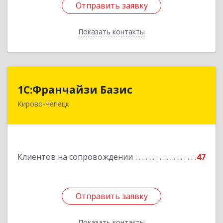
Отправить заявку
Отправить заявку
Показать контакты
Назад
1С:Франчайзи Базис
1С:Франчайзи Базис
Кирово-Чепецк
613044, Кировская обл, город Кирово-Чепецк
г.о., Кирово-Чепецк г, Школьная ул, дом № 2,
оф.323
Подробнее
Клиентов на сопровождении
47
Отправить заявку
Отправить заявку
Показать контакты
Назад