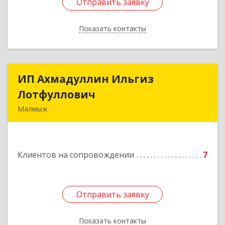
Отправить заявку
Отправить заявку
Показать контакты
Назад
ИП Ахмадуллин Ильгиз
ИП Ахмадуллин Ильгиз
Лотфуллович
Лотфуллович
Малмыж
612920, Кировская обл, г.Малмыж, ул.Ленина, 27
оф.1
Клиентов на сопровождении
7
Подробнее
Отправить заявку
Отправить заявку
Показать контакты
Назад