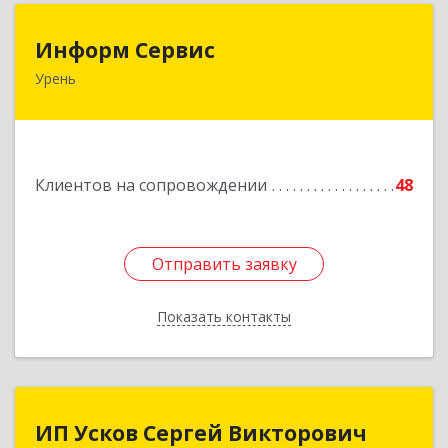
Информ Сервис
Информ Сервис
Урень
606800, Нижегородская обл, Уренский р-н,
Урень г, Ленина ул, дом № 95 А
Подробнее
Клиентов на сопровождении
48
Отправить заявку
Отправить заявку
Показать контакты
Назад
ИП Усков Сергей Викторович
ИП Усков Сергей Викторович