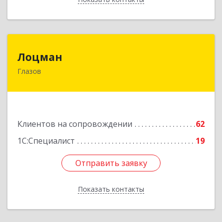
Лоцман
Лоцман
Глазов
427620, Удмуртская Респ, Глазов г, Сибирская
ул, дом № 20
Подробнее
Клиентов на сопровождении
62
1С:Специалист
19
Отправить заявку
Отправить заявку
Показать контакты
Назад