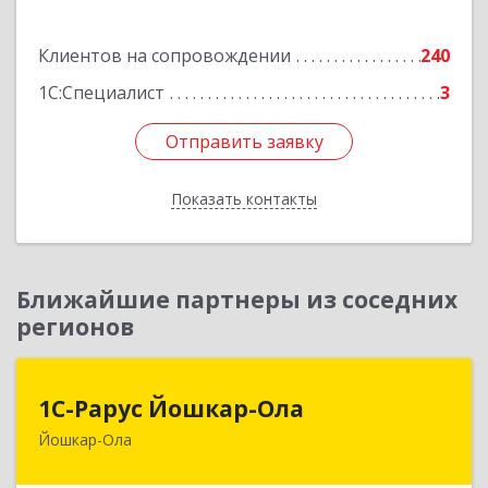
Подробнее
Клиентов на сопровождении
240
1С:Специалист
3
Отправить заявку
Отправить заявку
Показать контакты
Назад
Ближайшие партнеры из соседних
регионов
1С-Рарус Йошкар-Ола
1С-Рарус Йошкар-Ола
Йошкар-Ола
424004, Марий Эл Респ, Йошкар-Ола г, Волкова
ул, дом № 68