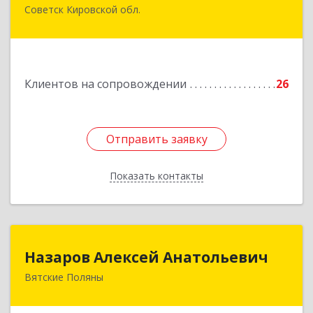
Советск Кировской обл.
613340, Кировская обл, Советск г, Дружбы ул,
дом № 29
Подробнее
Клиентов на сопровождении
26
Отправить заявку
Отправить заявку
Показать контакты
Назад
Назаров Алексей Анатольевич
Назаров Алексей Анатольевич
Вятские Поляны
612964,Кировская обл,город Вятские Поляны
г.о.,Вятские Поляны г,Кирова ул,д. 8,кв. 55