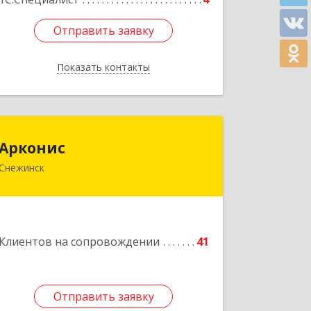
Отправить заявку
Отправить заявку
Показать контакты
Назад
Арконис
Арконис
Снежинск
456773, Челябинская обл, Снежинск г,
Захаренкова ул, дом № 1
Подробнее
Клиентов на сопровождении
41
Отправить заявку
Отправить заявку