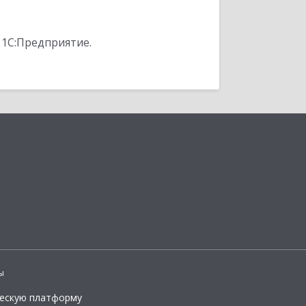
 1С:Предприятие.
ы
ческую платформу