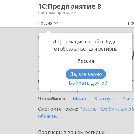
1С:Предприятие 8
Система программ
Россия
Пр
Главная
Сервисы ИТС
1С-Чеки ОФД
1С-Чеки
Информация на сайте будет
отображаться для региона
Заказать 1С-Чеки ОФ
Россия
в Челябинске
Да, все верно
Ознакомьтесь с информационными карт
Выбрать другой
внедрение продукта.
Челябинск
Миасс
Златоуст
Кыш
Смотрите также:
Россия
,
Челябинская о
область
Партнеры в вашем регионе: