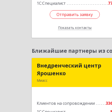
1С:Специалист
7
Отправить заявку
Отправить заявку
Показать контакты
Назад
Ближайшие партнеры из со
Внедренческий центр
Внедренческий цент
Ярошенко
Ярошенк
Миасс
456300, Челябинская обл, Миасс г
Романенко ул, дом № 9
Клиентов на сопровождении
33
Подробне
1С:Специалист