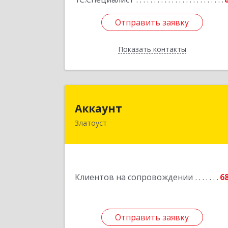
Отправить заявку
Отправить заявку
Показать контакты
Назад
Аккаун
Аккаунт
Златоуст
456200, Челябинская обл, Златоуст г
40-летия Победы ул, дом № 54, кв.
Подробне
Клиентов на сопровождении
6
Отправить заявку
Отправить заявку