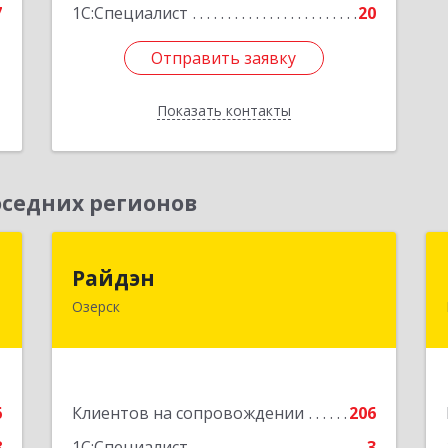
7
1С:Специалист
20
Отправить заявку
Отправить заявку
Показать контакты
Назад
седних регионов
р
Райдэн
Райдэн
о
Озерск
456783, Челябинская обл, Озерск г,
Ленина пр-кт, дом № 90
,
7
Подробнее
6
Клиентов на сопровождении
206
е
8
1С:Специалист
3