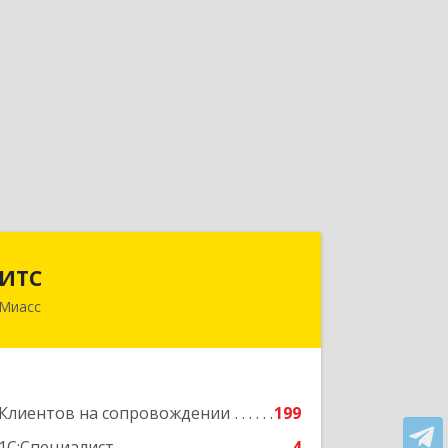
ИТС
ИТС
Миасс
456300, Челябинская обл, Миасс г,
Романенко ул, дом № 50б
Подробнее
Клиентов на сопровождении
199
1С:Специалист
4