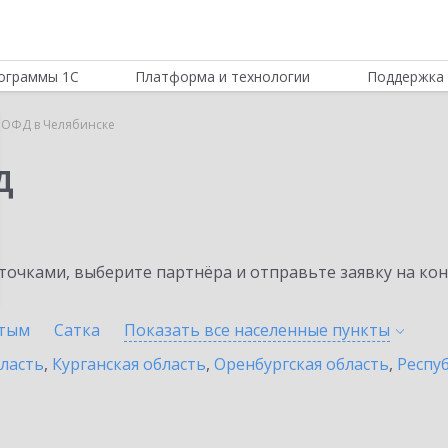
ограммы 1С
Платформа и технологии
Поддержка 
 ОФД в Челябинске
Д
очками, выберите партнёра и отправьте заявку на ко
тым
Сатка
Показать все населенные
пункты
бласть
,
Курганская область
,
Оренбургская область
,
Респу