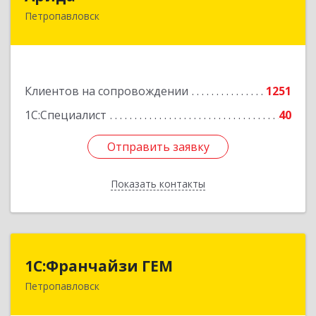
Петропавловск
150013, Казахстан, СКО, г.Петропавловск,
ул.Назарбаева, дом 215
Подробнее
Клиентов на сопровождении
1251
1С:Специалист
40
Отправить заявку
Отправить заявку
Показать контакты
Назад
1С:Франчайзи ГЕМ
1С:Франчайзи ГЕМ
Петропавловск
Казахстан, г. Петропавловск, ул.
Интернациональная, 18 НП2