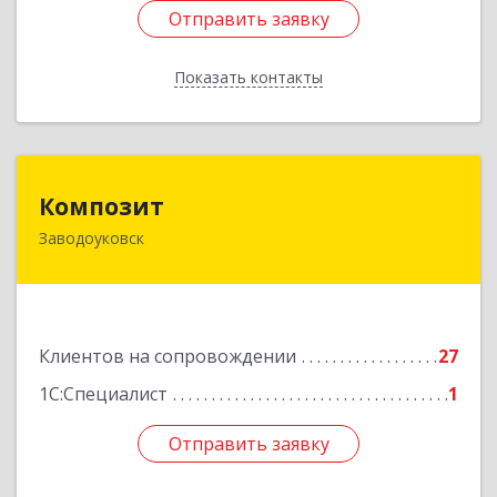
Отправить заявку
Отправить заявку
Показать контакты
Назад
Композит
Композит
Заводоуковск
627140, Тюменская обл, Заводоуковский р-н,
Заводоуковск г, Шоссейная ул, дом № 156
Подробнее
Клиентов на сопровождении
27
1С:Специалист
1
Отправить заявку
Отправить заявку