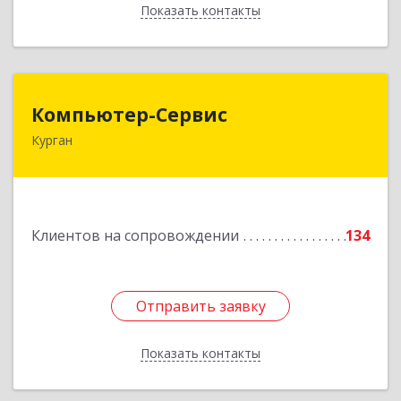
Показать контакты
Назад
Компьютер-Сервис
Компьютер-Сервис
Курган
640022, Курганская обл, Курган г, Василия
Блюхера ул, дом № 30, пом.1
Подробнее
Клиентов на сопровождении
134
Отправить заявку
Отправить заявку
Показать контакты
Назад