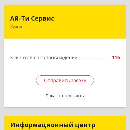
Ай-Ти Сервис
Ай-Ти Сервис
Курган
640032, Курганская обл, г.о. Город Курган,
Курган г, Бажова ул, дом № 49, оф.304
Подробнее
Клиентов на сопровождении
116
Отправить заявку
Отправить заявку
Показать контакты
Назад
Информационный центр
Информационный центр