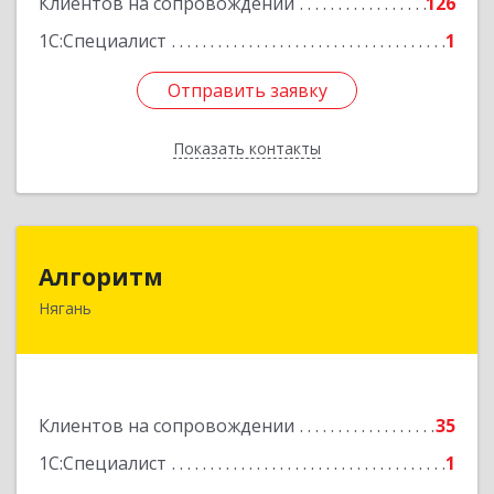
Клиентов на сопровождении
126
Подробнее
1С:Специалист
1
Отправить заявку
Отправить заявку
Показать контакты
Назад
Алгоритм
Алгоритм
Нягань
628186, Ханты-Мансийский Автономный округ
- Югра АО, Нягань г, Сибирская ул, дом № 2,
корпус 2, блок 2
Подробнее
Клиентов на сопровождении
35
1С:Специалист
1