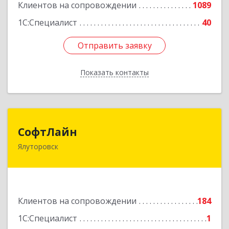
Клиентов на сопровождении
1089
Подробнее
1С:Специалист
40
Отправить заявку
Отправить заявку
Показать контакты
Назад
СофтЛайн
СофтЛайн
Ялуторовск
627010, Тюменская обл, Ялуторовский р-н,
Ялуторовск г, Ленина ул, дом № 28
Подробнее
Клиентов на сопровождении
184
1С:Специалист
1