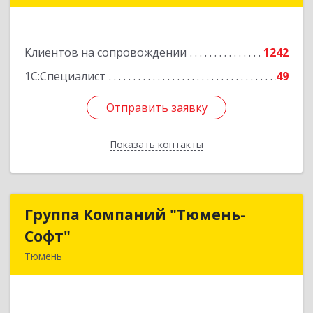
Подробнее
Клиентов на сопровождении
1242
1С:Специалист
49
Отправить заявку
Отправить заявку
Показать контакты
Назад
Группа Компаний "Тюмень-
Группа Компаний "Тюмень-
Софт"
Софт"
Тюмень
625048, Тюменская обл, Тюмень г, Салтыкова-
Щедрина ул, дом № 44/4