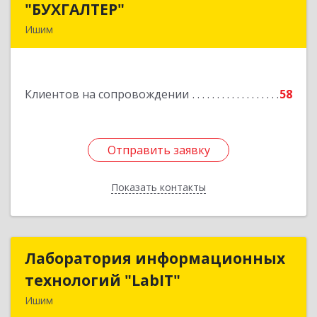
"БУХГАЛТЕР"
"БУХГАЛТЕР"
Ишим
627750, Тюменская обл, Ишим г, Советская ул,
дом № 16
Клиентов на сопровождении
58
Подробнее
Отправить заявку
Отправить заявку
Показать контакты
Назад
Лаборатория информационных
Лаборатория информационных
технологий "LabIT"
технологий "LabIT"
Ишим
627753, Тюменская обл, Ишимский р-н, Ишим г,