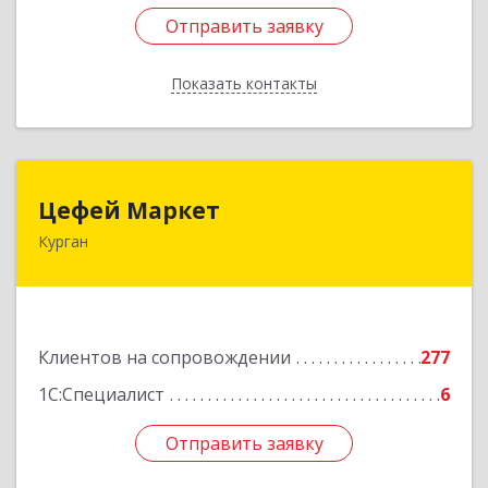
Отправить заявку
Отправить заявку
Показать контакты
Назад
Цефей Маркет
Цефей Маркет
Курган
640002, Курганская обл, Курган г, М.Горького
ул, дом № 35/1
Подробнее
Клиентов на сопровождении
277
1С:Специалист
6
Отправить заявку
Отправить заявку