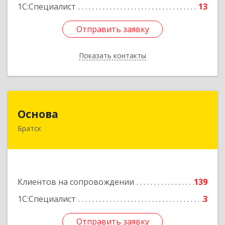
1С:Специалист
13
Отправить заявку
Отправить заявку
Показать контакты
Назад
Основа
Основа
Братск
665700, Иркутская обл, Братск г, Ленина
(Центральный ж/р) пр-кт, дом № 6, оф.1001
Подробнее
Клиентов на сопровождении
139
1С:Специалист
3
Отправить заявку
Отправить заявку