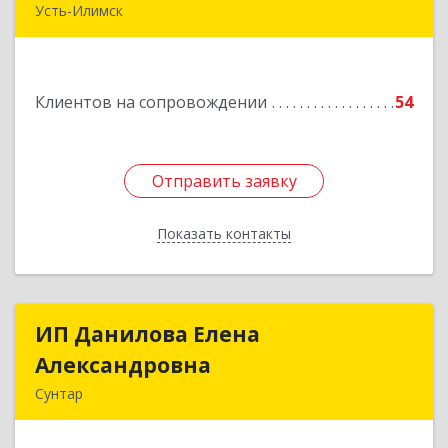
Усть-Илимск
666682, Иркутская обл, Усть-Илимск г,
Белградская ул, дом № 11, кв.22
Клиентов на сопровождении
54
Подробнее
Отправить заявку
Отправить заявку
Показать контакты
Назад
ИП Данилова Елена
ИП Данилова Елена
Александровна
Александровна
Сунтар
Подробнее