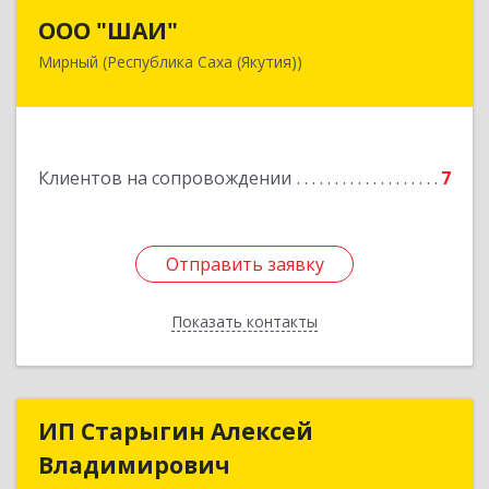
ООО "ШАИ"
ООО "ШАИ"
Мирный (Республика Саха (Якутия))
678175, Республика Саха (Якутия), у.
Мирнинский, г. Мирный, ул. Ленина, дом 34,
квартира 5
Подробнее
Клиентов на сопровождении
7
Отправить заявку
Отправить заявку
Показать контакты
Назад
ИП Старыгин Алексей
ИП Старыгин Алексей
Владимирович
Владимирович