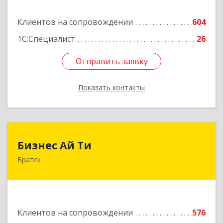
Подробнее
Клиентов на сопровождении
604
1С:Специалист
26
Отправить заявку
Отправить заявку
Показать контакты
Назад
Бизнес Ай Ти
Бизнес Ай Ти
Братск
665717, Иркутская обл, Братск г, Центральный
жилрайон, Мира ул, дом № 27B, оф.14
Подробнее
Клиентов на сопровождении
576