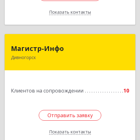
Показать контакты
Назад
Магистр-Инфо
Магистр-Инфо
Дивногорск
663090 Красноярский край Дивногорск г
Бочкина ул дом № 23
Подробнее
Клиентов на сопровождении
10
Отправить заявку
Отправить заявку
Показать контакты
Назад