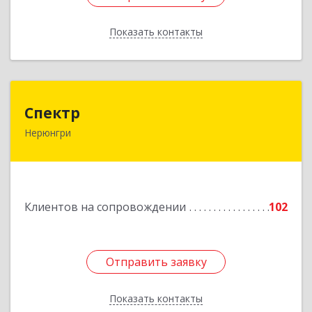
Показать контакты
Назад
Спектр
Спектр
Нерюнгри
678960, Саха /Якутия/ Респ, Нерюнгринский р-н,
Нерюнгри г, Южно-Якутская ул, дом № 29,
корпус 1
Подробнее
Клиентов на сопровождении
102
Отправить заявку
Отправить заявку
Показать контакты
Назад