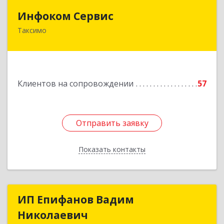
Инфоком Сервис
Инфоком Сервис
Таксимо
671560, Республика Бурятия, Муйский р-н, пгт.
Таксимо, ул. Железнодорожников, дом 14
Подробнее
Клиентов на сопровождении
57
Отправить заявку
Отправить заявку
Показать контакты
Назад
ИП Епифанов Вадим
ИП Епифанов Вадим
Николаевич
Николаевич