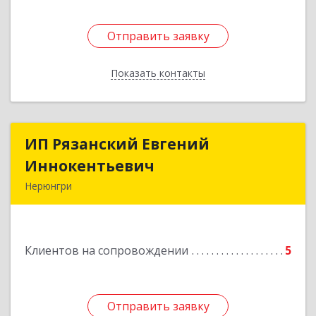
Отправить заявку
Отправить заявку
Показать контакты
Назад
ИП Рязанский Евгений
ИП Рязанский Евгений
Иннокентьевич
Иннокентьевич
Нерюнгри
678967, Саха /Якутия/ Респ, Нерюнгри г,
Дружбы Народов пр-кт, дом № 14
Клиентов на сопровождении
5
Подробнее
Отправить заявку
Отправить заявку