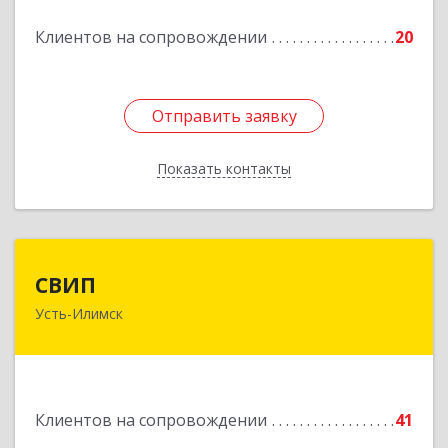
Клиентов на сопровождении
20
Отправить заявку
Отправить заявку
Показать контакты
Назад
СВИП
СВИП
Усть-Илимск
666685, Иркутская обл, Усть-Илимск г,
Энтузиастов ул, дом № 5, оф.1
Подробнее
Клиентов на сопровождении
41