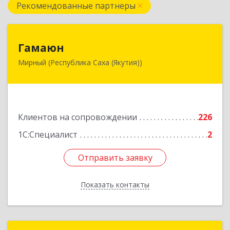
Рекомендованные партнеры
Гамаюн
Гамаюн
Мирный (Республика Саха (Якутия))
678170, Саха /Якутия/ Респ, Мирнинский у,
Мирный г, Ленинградский пр-кт, дом № 48,
корпус а
Подробнее
Клиентов на сопровождении
226
1С:Специалист
2
Отправить заявку
Отправить заявку
Показать контакты
Назад