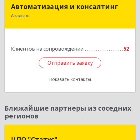
Автоматизация и консалтинг
Автоматизация и консалтинг
Анадырь
689000, Чукотский АО, Анадырь г, Мира ул, дом
№ 5, кв.21
Подробнее
Клиентов на сопровождении
52
Отправить заявку
Отправить заявку
Показать контакты
Назад
Ближайшие партнеры из соседних
регионов
ЦПО "Статус"
ЦПО "Статус"