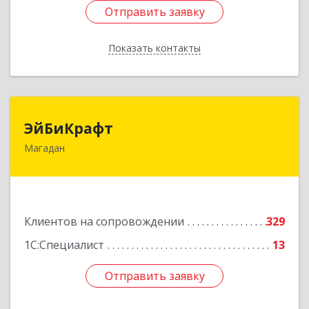
Отправить заявку
Отправить заявку
Показать контакты
Назад
ЭйБиКрафт
ЭйБиКрафт
Магадан
685000, Магаданская обл, Магадан г, Полярная
ул, дом № 21А
Подробнее
Клиентов на сопровождении
329
1С:Специалист
13
Отправить заявку
Отправить заявку