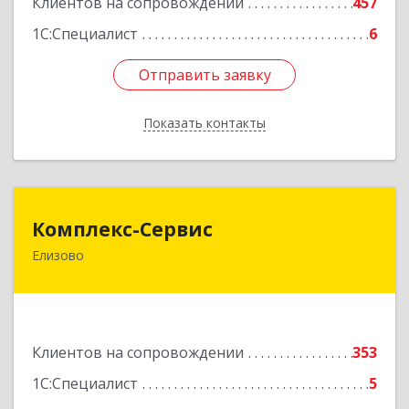
Клиентов на сопровождении
457
1С:Специалист
6
Отправить заявку
Отправить заявку
Показать контакты
Назад
Комплекс-Сервис
Комплекс-Сервис
Елизово
684000, Камчатский край, Елизовский р-н,
Елизово г, Мурманская ул, дом № 4, пом.1
Подробнее
Клиентов на сопровождении
353
1С:Специалист
5