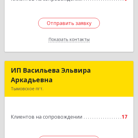
Отправить заявку
Отправить заявку
Показать контакты
Назад
ИП Васильева Эльвира
ИП Васильева Эльвира
Аркадьевна
Аркадьевна
Тымовское пгт.
694400, Сахалинская обл, Тымовский р-н,
Тымовское пгт, Красноармейская ул, дом № 34,
кв.9
Клиентов на сопровождении
17
Подробнее