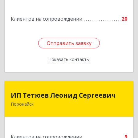
Подробнее
Клиентов на сопровождении
20
Отправить заявку
Отправить заявку
Показать контакты
Назад
ИП Тетюев Леонид Сергеевич
ИП Тетюев Леонид Сергеевич
Поронайск
694242, Сахалинская обл, Поронайск г, Фрунзе
ул, дом № 14, кв.51
Подробнее
Клиентов на сопровождении
9