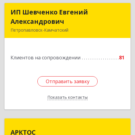
ИП Шевченко Евгений
ИП Шевченко Евгений
Александрович
Александрович
Петропавловск-Камчатский
683010, Камчатский край, Петропавловск-
Камчатский г, Капитана Драбкина ул, дом № 14,
кв.3
Клиентов на сопровождении
81
Подробнее
Отправить заявку
Отправить заявку
Показать контакты
Назад
АРКТОС
АРКТОС