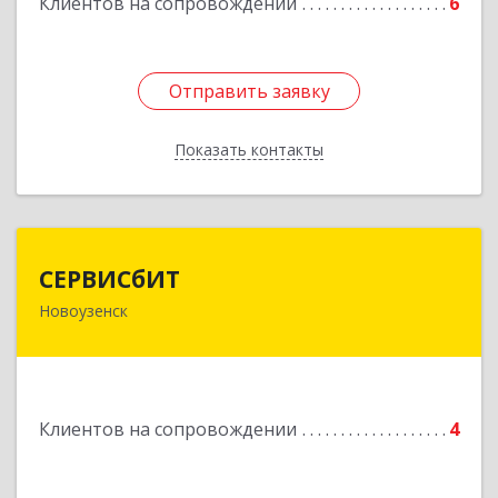
Клиентов на сопровождении
6
Отправить заявку
Отправить заявку
Показать контакты
Назад
СЕРВИСбИТ
СЕРВИСбИТ
Новоузенск
413 360, Саратовская обл, Новоузенский р-н,
г.Новоузенск, ул. Революции, д.29
Подробнее
Клиентов на сопровождении
4