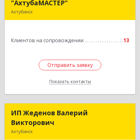
"АхтубаМАСТЕР"
"АхтубаМАСТЕР"
Ахтубинск
416506, Астраханская обл, Ахтубинский р-н,
Ахтубинск г, Буденного ул, дом № 7, кв.30
Клиентов на сопровождении
13
Подробнее
Отправить заявку
Отправить заявку
Показать контакты
Назад
ИП Жеденов Валерий
ИП Жеденов Валерий
Викторович
Викторович
Ахтубинск
416500, Астраханская обл, Ахтубинский р-н,