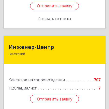
Отправить заявку
Отправить заявку
Показать контакты
Назад
Инженер-Центр
Инженер-Центр
Волжский
404120, Волгоградская обл, Волжский г, им
генерала Карбышева ул, дом № 76
Подробнее
Клиентов на сопровождении
707
1С:Специалист
7
Отправить заявку
Отправить заявку