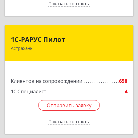
Показать контакты
Назад
1С-РАРУС Пилот
1С-РАРУС Пилот
Астрахань
414024, Астраханская обл, Астрахань г,
Бакинская ул, корпус 78, пом.28, КОМ. 31
Подробнее
Клиентов на сопровождении
658
1С:Специалист
4
Отправить заявку
Отправить заявку
Показать контакты
Назад