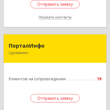
Отправить заявку
Отправить заявку
Показать контакты
Назад
ПорталИнфо
ПорталИнфо
Суровикино
404414, г.Суровкино Волгоградской обл. ул. 1-й
мкр д.21 кв 9
Подробнее
Клиентов на сопровождении
19
Отправить заявку
Отправить заявку