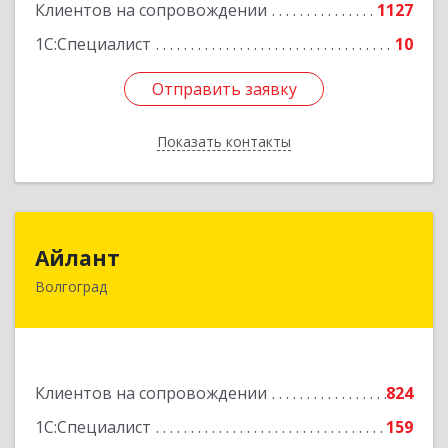
Клиентов на сопровождении
1127
1С:Специалист
10
Отправить заявку
Отправить заявку
Показать контакты
Назад
Айлант
Айлант
Волгоград
400001, Волгоградская обл, Волгоград г, им
Канунникова ул, дом № 11А
Подробнее
Клиентов на сопровождении
824
1С:Специалист
159