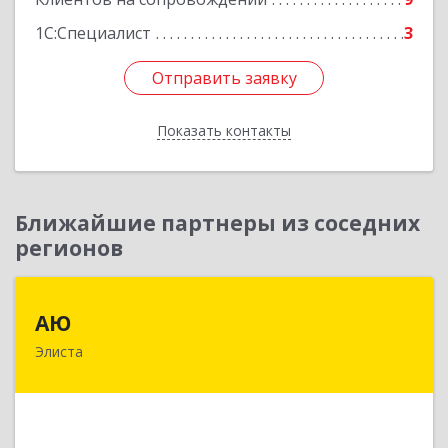
1С:Специалист
3
Отправить заявку
Отправить заявку
Показать контакты
Назад
Ближайшие партнеры из соседних
регионов
АЮ
АЮ
Элиста
358009, Калмыкия Респ, Элиста г, А.С.Пушкина
ул, дом № 20, оф.407
Подробнее