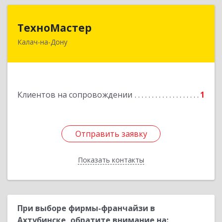
ТехноМастер
ТехноМастер
Калач-на-Дону
404503, Волгоградская обл, Калач-на-Дону г,
Пархоменко ул, дом № 4, кв. 56
Подробнее
Клиентов на сопровождении
1
Отправить заявку
Отправить заявку
Показать контакты
Назад
При выборе фирмы-франчайзи в
Ахтубинске, обратите внимание на: