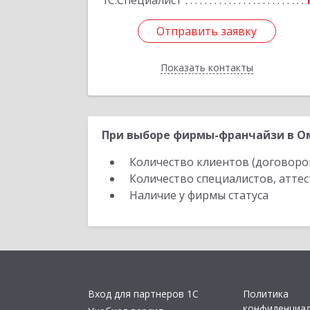
1С:Специалист
Отправить заявку
Отправить заявку
Показать контакты
Назад
При выборе фирмы-франчайзи в Ом
Количество клиентов (договоро
Количество специалистов, атте
Наличие у фирмы статуса
Вход для партнеров 1С
Политика
конфиденциа