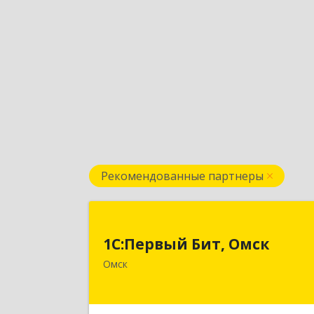
Рекомендованные партнеры
1С:Первый Бит, Омс
1С:Первый Бит, Омск
644099, Омская обл, Омск г, Гагарин
Омск
ул, дом № 14, оф.20
Подробне