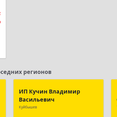
2
9
седних регионов
й
ИП Кучин Владимир
ИП Кучин Владимир
"
Васильевич
Васильевич
Куйбышев
,
632387, Новосибирская обл,
4
Куйбышев г, Тургенева ул, дом № 4