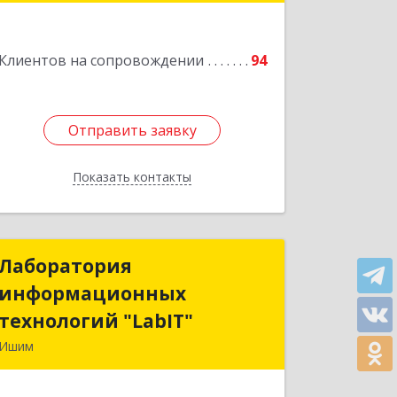
Подробнее
Клиентов на сопровождении
94
Отправить заявку
Отправить заявку
Показать контакты
Назад
Лаборатория
Лаборатория
информационных
информационных
технологий "LabIT"
технологий "LabIT"
Ишим
627753, Тюменская обл, Ишимский р-
н, Ишим г, Ф.Энгельса ул, дом № 26