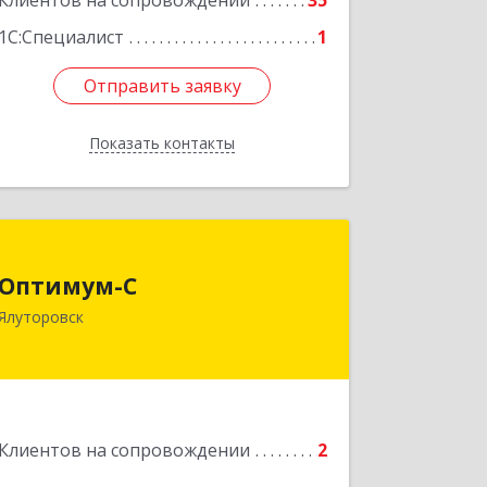
Клиентов на сопровождении
35
1С:Специалист
1
Отправить заявку
Отправить заявку
Показать контакты
Назад
Оптимум-С
Оптимум-С
Ялуторовск
Подробнее
Клиентов на сопровождении
2