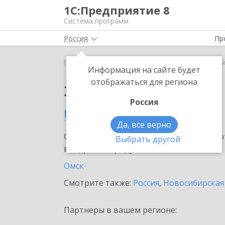
1С:Предприятие 8
Система программ
Россия
Пр
Главная
Сервисы ИТС
1С:АУСН
1С:АУСН в Ом
Информация на сайте будет
отображаться для региона
Заказать 1С:АУСН
Россия
в Омской области
Да, все верно
Ознакомьтесь с информационными карт
Выбрать другой
внедрение продукта.
Омск
Смотрите также:
Россия
,
Новосибирская
Партнеры в вашем регионе: