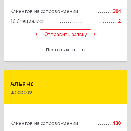
Подробнее
Клиентов на сопровождении
304
1С:Специалист
2
Отправить заявку
Отправить заявку
Показать контакты
Назад
Альянс
Альянс
Шаховская
143700, Московская обл, Шаховской р-н,
рп.Шаховская, ул.1-я Советская, дом № 44
Подробнее
Клиентов на сопровождении
130