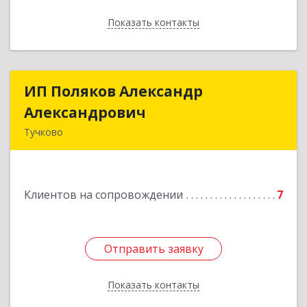
Показать контакты
Назад
ИП Поляков Александр
ИП Поляков Александр
Александрович
Александрович
Тучково
143160, Московская обл., Рузский р-н,
Дорохово п., Московская ул., д.9
Клиентов на сопровождении
7
Подробнее
Отправить заявку
Отправить заявку
Показать контакты
Назад