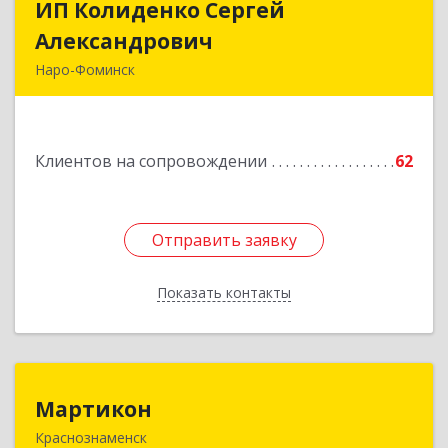
ИП Колиденко Сергей
ИП Колиденко Сергей
Александрович
Александрович
Наро-Фоминск
143300, Московская обл, Наро-Фоминский р-н,
Наро-Фоминск г, Маршала Жукова Г.К. ул, дом
№ 14-92
Клиентов на сопровождении
62
Подробнее
Отправить заявку
Отправить заявку
Показать контакты
Назад
Мартикон
Мартикон
Краснознаменск
143090, Московская обл, Краснознаменск г,