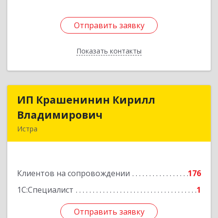
Отправить заявку
Отправить заявку
Показать контакты
Назад
ИП Крашенинин Кирилл
ИП Крашенинин Кирилл
Владимирович
Владимирович
Истра
143500, Московская обл, Истра г, 9
Гвардейской Дивизии ул, дом № 62, корпус В,
кв.68
Клиентов на сопровождении
176
Подробнее
1С:Специалист
1
Отправить заявку
Отправить заявку