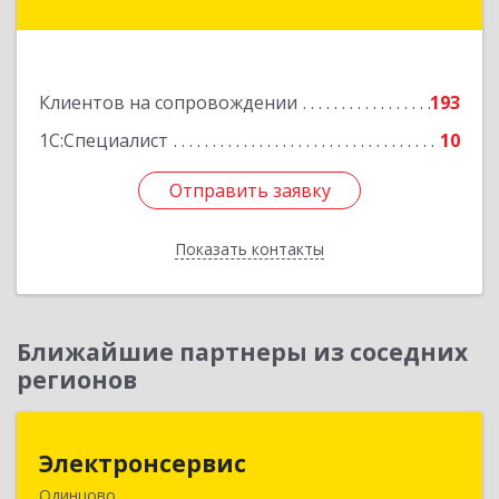
Можайск г, Молодежная ул, дом № 4
Подробнее
Клиентов на сопровождении
193
1С:Специалист
10
Отправить заявку
Отправить заявку
Показать контакты
Назад
Ближайшие партнеры из соседних
регионов
Электронсервис
Электронсервис
Одинцово