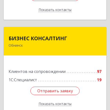
Показать контакты
Назад
БИЗНЕС КОНСАЛТИНГ
БИЗНЕС КОНСАЛТИНГ
Обнинск
249032, Калужская обл, Обнинск г, Курчатова ул,
дом № 27/2, пом.281
Подробнее
Клиентов на сопровождении
97
1С:Специалист
19
Отправить заявку
Отправить заявку
Показать контакты
Назад