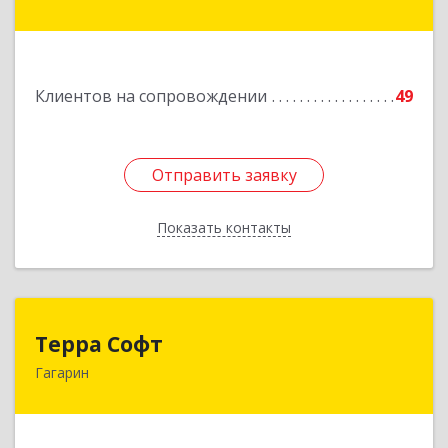
Краснознаменная ул, дом № 27, пом.36
Подробнее
Клиентов на сопровождении
49
Отправить заявку
Отправить заявку
Показать контакты
Назад
Терра Софт
Терра Софт
Гагарин
215010, Смоленская обл, Гагарин г, Ленина ул,
дом № 12