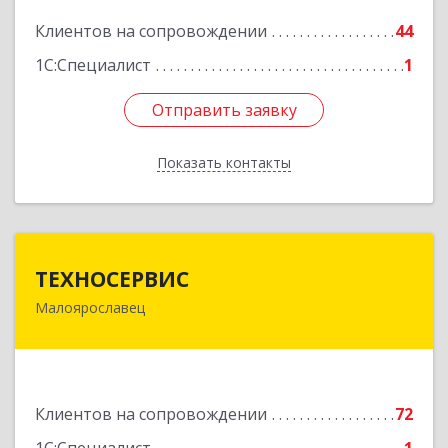
Подробнее
Клиентов на сопровождении
44
1С:Специалист
1
Отправить заявку
Отправить заявку
Показать контакты
Назад
ТЕХНОСЕРВИС
ТЕХНОСЕРВИС
Малоярославец
249094, Калужская обл, Малоярославецкий р-н,
Малоярославец г, Зеленая ул, дом № 2а
Подробнее
Клиентов на сопровождении
72