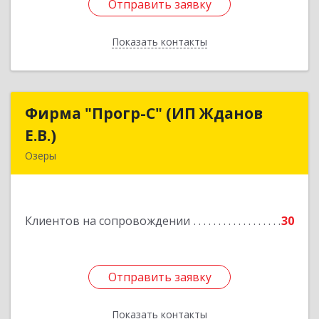
Отправить заявку
Отправить заявку
Показать контакты
Назад
Фирма "Прогр-С" (ИП Жданов
Фирма "Прогр-С" (ИП Жданов
Е.В.)
Е.В.)
Озеры
140563, Московская обл, Озерский р-н, Озеры г,
им Маршала Катукова мкр, дом № 16, кв.27
Клиентов на сопровождении
30
Подробнее
Отправить заявку
Отправить заявку
Показать контакты
Назад