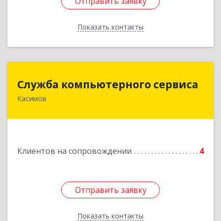
Отправить заявку
Отправить заявку
Показать контакты
Назад
Служба компьютерного сервиса
Служба компьютерного сервиса
Касимов
391300, Рязанская обл., г.Касимов, ул.Советская
136
Подробнее
Клиентов на сопровождении
4
Отправить заявку
Отправить заявку
Показать контакты
Назад