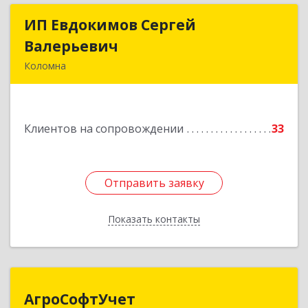
ИП Евдокимов Сергей
ИП Евдокимов Сергей
Валерьевич
Валерьевич
Коломна
140400, Московская обл, Коломна г,
Толстикова ул, дом № 1а, кв.9
Клиентов на сопровождении
33
Подробнее
Отправить заявку
Отправить заявку
Показать контакты
Назад
АгроСофтУчет
АгроСофтУчет