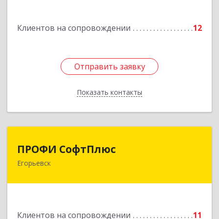
Подробнее
Клиентов на сопровождении
12
Отправить заявку
Отправить заявку
Показать контакты
Назад
ПРОФИ СофтПлюс
ПРОФИ СофтПлюс
Егорьевск
140301, Московская обл, Егорьевск г,
Парижской Коммуны ул, дом № 1Б, кв.316
Подробнее
Клиентов на сопровождении
11