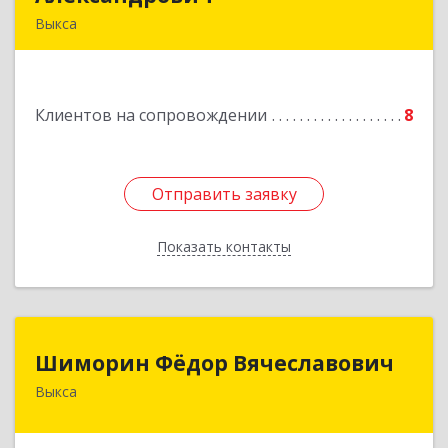
Выкса
607060, Нижегородская обл, , Выкса г, Красная
пл., 16/61
Клиентов на сопровождении
8
Подробнее
Отправить заявку
Отправить заявку
Показать контакты
Назад
Шиморин Фёдор Вячеславович
Шиморин Фёдор Вячеславович
Выкса
Подробнее