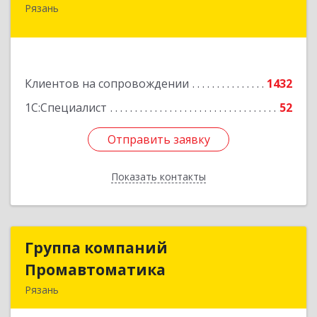
Рязань
390000, Рязанская обл, Рязань г, Кудрявцева ул,
дом № 66
Подробнее
Клиентов на сопровождении
1432
1С:Специалист
52
Отправить заявку
Отправить заявку
Показать контакты
Назад
Группа компаний
Группа компаний
Промавтоматика
Промавтоматика
Рязань
390005, Рязанская обл, Рязань г, Татарская ул,