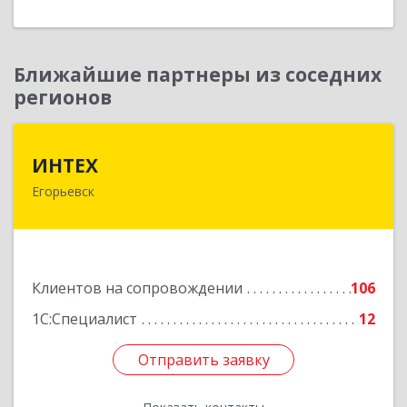
Ближайшие партнеры из соседних
регионов
ИНТЕХ
ИНТЕХ
Егорьевск
140300, Московская обл, Егорьевск г, 5-й мкр,
дом № 10, оф.2
Подробнее
Клиентов на сопровождении
106
1С:Специалист
12
Отправить заявку
Отправить заявку