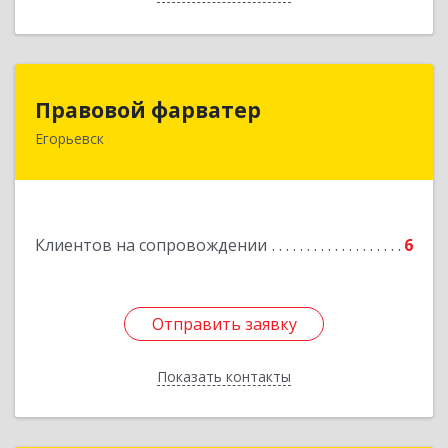
Правовой фарватер
Правовой фарватер
Егорьевск
Подробнее
Клиентов на сопровождении
6
Отправить заявку
Отправить заявку
Показать контакты
Назад