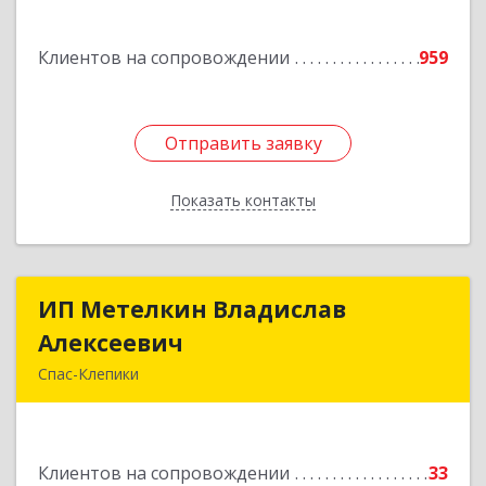
дом № 21
Клиентов на сопровождении
959
Подробнее
Отправить заявку
Отправить заявку
Показать контакты
Назад
ИП Метелкин Владислав
ИП Метелкин Владислав
Алексеевич
Алексеевич
Спас-Клепики
391030, Рязанская обл, Спас-Клепики г, 1 Мая ул,
дом № 10
Клиентов на сопровождении
33
Подробнее