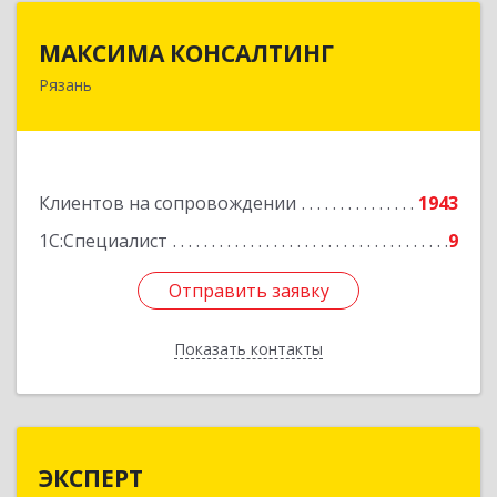
МАКСИМА КОНСАЛТИНГ
МАКСИМА КОНСАЛТИНГ
Рязань
390006, Рязанская обл, г.о.город Рязань, Рязань
г, Грибоедова ул, дом № 22, пом.H13
Подробнее
Клиентов на сопровождении
1943
1С:Специалист
9
Отправить заявку
Отправить заявку
Показать контакты
Назад
ЭКСПЕРТ
ЭКСПЕРТ