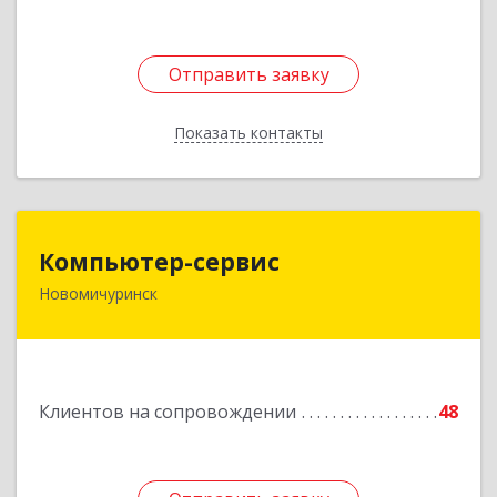
Отправить заявку
Отправить заявку
Показать контакты
Назад
Компьютер-сервис
Компьютер-сервис
Новомичуринск
391160, Рязанская обл, Пронский р-н,
Новомичуринск г, Смирягина пр-кт, дом № 27-
46
Подробнее
Клиентов на сопровождении
48