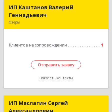
ИП Каштанов Валерий
ИП Каштанов Валерий
Геннадьевич
Геннадьевич
Озеры
140560, Московская обл, Озерский р-н, Озеры г,
Ленина ул, дом № 202
Клиентов на сопровождении
1
Подробнее
Отправить заявку
Отправить заявку
Показать контакты
Назад
ИП Маслагин Сергей
ИП Маслагин Сергей
Александрович
Александрович