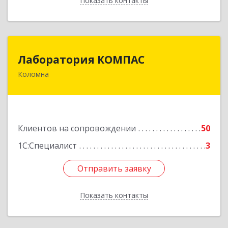
Показать контакты
Назад
Лаборатория КОМПАС
Лаборатория КОМПАС
Коломна
140415, Московская обл, Коломна г, Л.Толстого
ул, дом № 2
Подробнее
Клиентов на сопровождении
50
1С:Специалист
3
Отправить заявку
Отправить заявку
Показать контакты
Назад