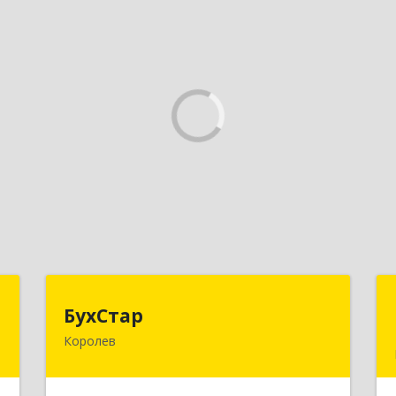
"
БухСтар
БухСтар
Королев
,
141090, Московская обл, Королев г,
4
М.К.Тихонравова (Юбилейный мкр)
ул, дом № 42, кв.20