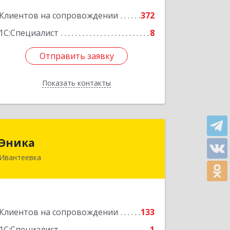
Клиентов на сопровождении
372
Подробнее
1С:Специалист
8
Отправить заявку
Отправить заявку
Показать контакты
Назад
Эника
Эника
Ивантеевка
141280, Московская обл, г.о.
Пушкинский, Ивантеевка г,
Заводская ул, дом № 12, кв.1
Подробнее
Клиентов на сопровождении
133
1С:Специалист
1