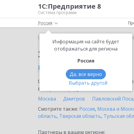
1С:Предприятие 8
Система программ
Россия
Пр
Главная
Сервисы ИТС
1С:АУСН
1С:АУСН в Ко
Информация на сайте будет
отображаться для региона
Заказать 1С:АУСН
Россия
в Королеве
Да, все верно
Ознакомьтесь с информационными карт
Выбрать другой
внедрение продукта.
Москва
Дмитров
Павловский Поса
Смотрите также:
Россия
,
Москва и Моск
область
,
Тверская область
,
Тульская об
Партнеры в вашем регионе: