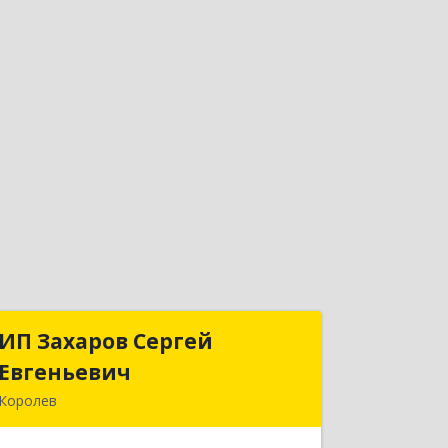
ИП Захаров Сергей
ИП Захаров Сергей
Евгеньевич
Евгеньевич
Королев
141092, Московская обл, Королев г,
Юбилейный мкр, Пушкинская ул, дом