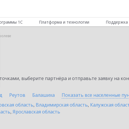
ограммы 1С
Платформа и технологии
Поддержка 
ролеве
очками, выберите партнёра и отправьте заявку на ко
д
Реутов
Балашиха
Показать все населенные
пу
овская область
,
Владимирская область
,
Калужская облас
ласть
,
Ярославская область