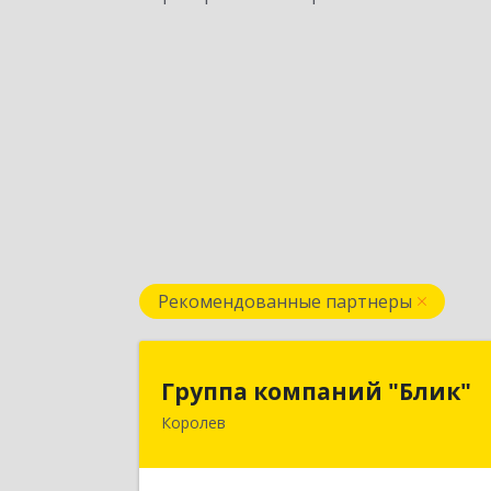
Рекомендованные партнеры
Группа компаний "Блик
Группа компаний "Блик"
Королев
141077, Московская обл, Королев г
Октябрьский б-р, дом № 1