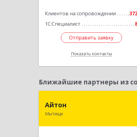
Подробне
Клиентов на сопровождении
37
1С:Специалист
Отправить заявку
Отправить заявку
Показать контакты
Назад
Ближайшие партнеры из со
Айто
Айтон
Мытищи
141006, Московская обл, Мытищи г
Олимпийский пр-кт, строение 10
пом.1А,