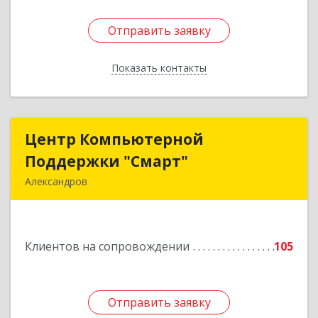
Отправить заявку
Отправить заявку
Показать контакты
Назад
Центр Компьютерной
Центр Компьютерной
Поддержки "Смарт"
Поддержки "Смарт"
Александров
601650, Владимирская обл, Александровский р-
н, Александров г, Институтская ул, дом № 1,
ком.74
Клиентов на сопровождении
105
Подробнее
Отправить заявку
Отправить заявку