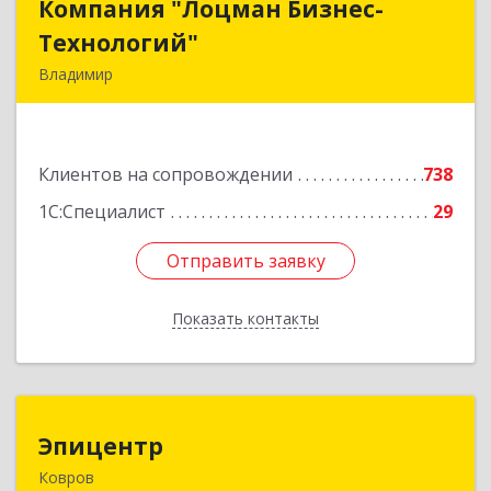
Компания "Лоцман Бизнес-
Компания "Лоцман Бизнес-
Технологий"
Технологий"
Владимир
600015, Владимирская обл, Владимир г,
Чайковского ул, дом № 40А, оф.21
Клиентов на сопровождении
738
Подробнее
1С:Специалист
29
Отправить заявку
Отправить заявку
Показать контакты
Назад
Эпицентр
Эпицентр
Ковров
601900, Владимирская обл, Ковров г, Барсукова