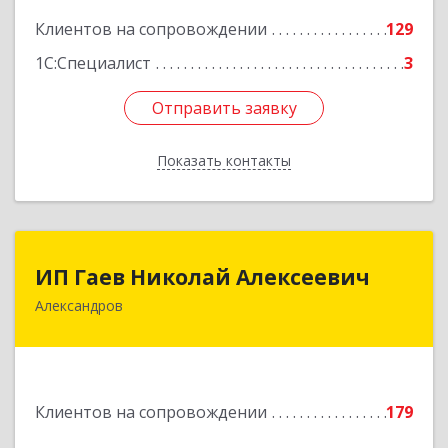
Клиентов на сопровождении
129
1С:Специалист
3
Отправить заявку
Отправить заявку
Показать контакты
Назад
ИП Гаев Николай Алексеевич
ИП Гаев Николай Алексеевич
Александров
601650, Владимирская обл, Александровский р-
н, Александров г, Свердлова ул, дом № 41, кв.57
Подробнее
Клиентов на сопровождении
179