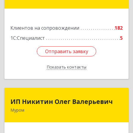
ул, дом № 17
Подробнее
Клиентов на сопровождении
182
1С:Специалист
5
Отправить заявку
Отправить заявку
Показать контакты
Назад
ИП Никитин Олег Валерьевич
ИП Никитин Олег Валерьевич
Муром
602267, Владимирская обл, Муром г,
Коммунистическая ул., дом № 36
Подробнее