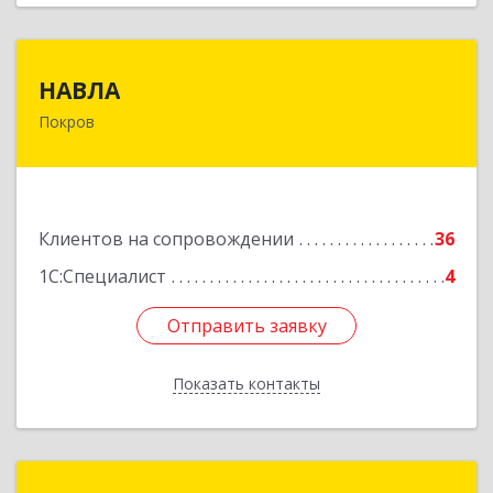
НАВЛА
НАВЛА
Покров
601120, Владимирская обл, Петушинский р-н,
Покров г, Ленина ул, дом № 98, пом.6
Подробнее
Клиентов на сопровождении
36
1С:Специалист
4
Отправить заявку
Отправить заявку
Показать контакты
Назад