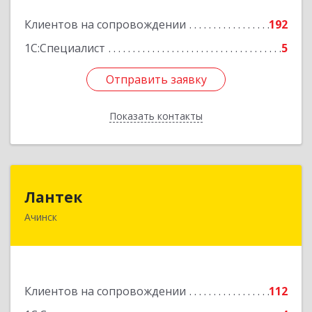
Подробнее
Клиентов на сопровождении
192
1С:Специалист
5
Отправить заявку
Отправить заявку
Показать контакты
Назад
Лантек
Лантек
Ачинск
662153, Красноярский край, Ачинск г,
Декабристов ул, дом № 58
Подробнее
Клиентов на сопровождении
112