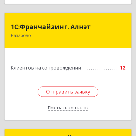
1С:Франчайзинг. Алнэт
1С:Франчайзинг. Алнэт
Назарово
662200, Красноярский край, Назарово г,
Борисенко ул, дом № 11
Подробнее
Клиентов на сопровождении
12
Отправить заявку
Отправить заявку
Показать контакты
Назад