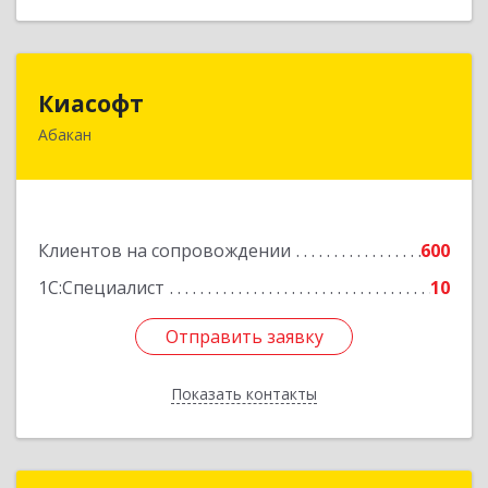
Киасофт
Киасофт
Абакан
655017, Хакасия Респ, Абакан г, Ивана Ярыгина
ул, дом № 34, оф.5
Подробнее
Клиентов на сопровождении
600
1С:Специалист
10
Отправить заявку
Отправить заявку
Показать контакты
Назад