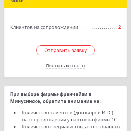
Мыски
652840, Кемеровская обл, Мыски г, Вахрушева
ул, д. 7, кв. 48
Клиентов на сопровождении
2
Подробнее
Отправить заявку
Отправить заявку
Показать контакты
Назад
При выборе фирмы-франчайзи в
Минусинске, обратите внимание на:
Количество клиентов (договоров ИТС)
на сопровождении у партнера фирмы 1С.
Количество специалистов, аттестованных