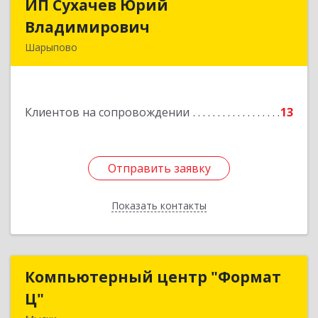
ИП Сухачев Юрий
ИП Сухачев Юрий
Владимирович
Владимирович
Шарыпово
662313, Красноярский край, Шарыпово г,
Пионерный мкр, 27/2, кв.203
Клиентов на сопровождении
13
Подробнее
Отправить заявку
Отправить заявку
Показать контакты
Назад
Компьютерный центр "Формат
Компьютерный центр "Формат
Ц"
Ц"