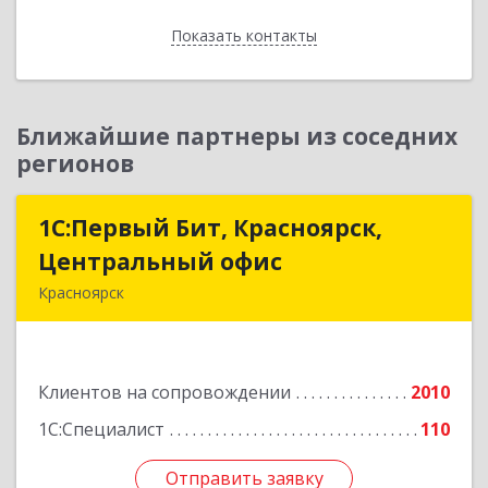
Показать контакты
Назад
Ближайшие партнеры из соседних
регионов
1С:Первый Бит, Красноярск,
1С:Первый Бит, Красноярск,
Центральный офис
Центральный офис
Красноярск
660017, Красноярский край, Красноярск г,
Диктатуры пролетариата ул, дом № 32
Клиентов на сопровождении
2010
Подробнее
1С:Специалист
110
Отправить заявку
Отправить заявку