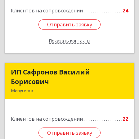
Подробнее
Клиентов на сопровождении
24
Отправить заявку
Отправить заявку
Показать контакты
Назад
ИП Сафронов Василий
ИП Сафронов Василий
Борисович
Борисович
Минусинск
662608, Красноярский край, Минусинск г,
Пушкина ул, дом № 8, кв.2
Клиентов на сопровождении
22
Подробнее
Отправить заявку
Отправить заявку