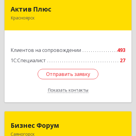
Актив Плюс
Актив Плюс
Красноярск
660017, Красноярский край, Красноярск г,
Обороны ул, дом № 3, оф.220
Подробнее
Клиентов на сопровождении
493
1С:Специалист
27
Отправить заявку
Отправить заявку
Показать контакты
Назад
Бизнес Форум
Бизнес Форум
Саяногорск
655603, Хакасия Респ, Саяногорск г, Советский