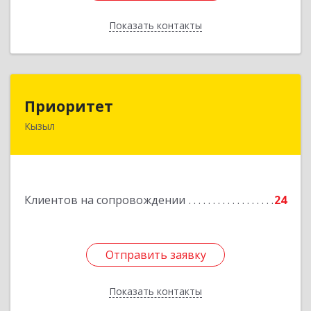
Показать контакты
Назад
Приоритет
Приоритет
Кызыл
667000, Тыва Респ, Кызыл г, Комсомольская ул,
дом № 20, кв. 2, оф.1
Подробнее
Клиентов на сопровождении
24
Отправить заявку
Отправить заявку
Показать контакты
Назад