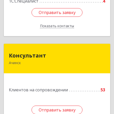
1С:Специалист
4
Отправить заявку
Отправить заявку
Показать контакты
Назад
Консультант
Консультант
Ачинск
662159, Красноярский край, Ачинск г, Юго-
Восточный район, дом № 21А
Подробнее
Клиентов на сопровождении
53
Отправить заявку
Отправить заявку