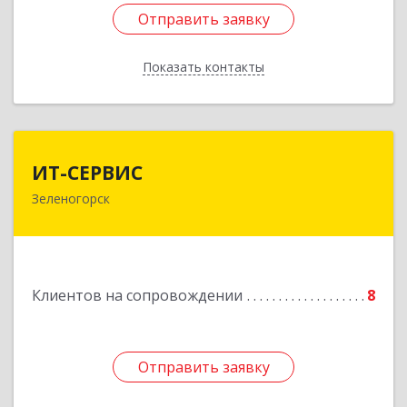
Отправить заявку
Отправить заявку
Показать контакты
Назад
ИТ-СЕРВИС
ИТ-СЕРВИС
Зеленогорск
663690, Красноярский край, Зеленогорск г,
Гагарина ул, дом № 34
Подробнее
Клиентов на сопровождении
8
Отправить заявку
Отправить заявку