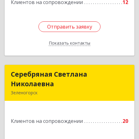
Клиентов на сопровождении
12
Отправить заявку
Отправить заявку
Показать контакты
Назад
Серебряная Светлана
Серебряная Светлана
Николаевна
Николаевна
Зеленогорск
663690, Краноярский край, Зленогорск г,
Энергетиков, дом № 14, кв.37
Клиентов на сопровождении
20
Подробнее