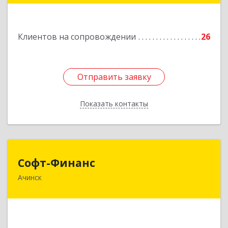
Подробнее
Клиентов на сопровождении
26
Отправить заявку
Отправить заявку
Показать контакты
Назад
Софт-Финанс
Софт-Финанс
Ачинск
662150, Красноярский край, Ачинск г, 1-й мкр,
дом № 55А, корпус 2
Подробнее