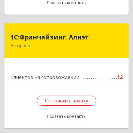
Показать контакты
Назад
1С:Франчайзинг. Алнэт
1С:Франчайзинг. Алнэт
Назарово
662200, Красноярский край, Назарово г,
Борисенко ул, дом № 11
Подробнее
Клиентов на сопровождении
12
Отправить заявку
Отправить заявку
Показать контакты
Назад