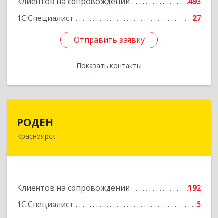
Клиентов на сопровождении
493
1С:Специалист
27
Отправить заявку
Отправить заявку
Показать контакты
Назад
РОДЕН
РОДЕН
Красноярск
660064, Красноярский край, Красноярск г, им
Академика Вавилова ул, дом № 1, оф.2-23
Подробнее
Клиентов на сопровождении
192
1С:Специалист
5