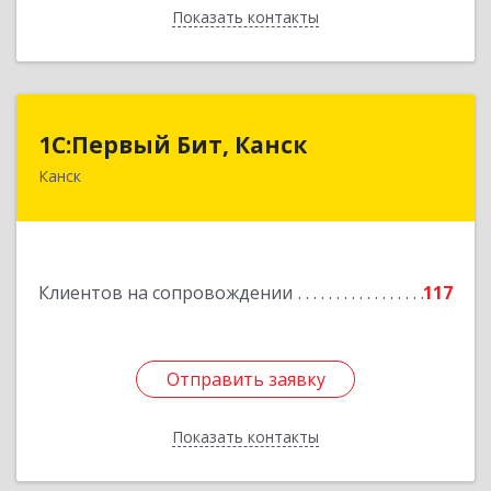
Показать контакты
Назад
1С:Первый Бит, Канск
1С:Первый Бит, Канск
Канск
663600, Красноярский край, Канск г, 30 лет
ВЛКСМ ул, дом № 20, пом.25
Подробнее
Клиентов на сопровождении
117
Отправить заявку
Отправить заявку
Показать контакты
Назад