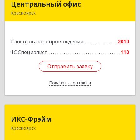
Центральный офис
Центральный офис
Красноярск
660017, Красноярский край, Красноярск г,
Диктатуры пролетариата ул, дом № 32
Клиентов на сопровождении
2010
Подробнее
1С:Специалист
110
Отправить заявку
Отправить заявку
Показать контакты
Назад
ИКС-Фрэйм
ИКС-Фрэйм
Красноярск
660077, Красноярский край, Красноярск г,
Батурина ул, дом № 32, пом.4