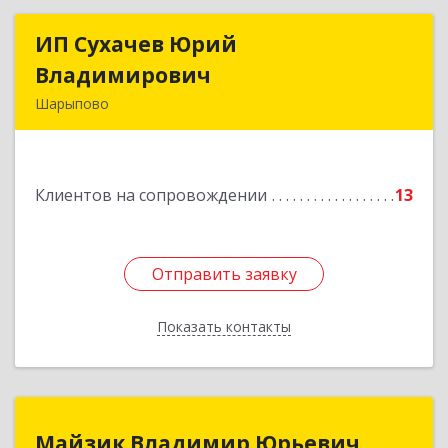
ИП Сухачев Юрий
ИП Сухачев Юрий
Владимирович
Владимирович
Шарыпово
662313, Красноярский край, Шарыпово г,
Пионерный мкр, 27/2, кв.203
Клиентов на сопровождении
13
Подробнее
Отправить заявку
Отправить заявку
Показать контакты
Назад
Майзик Владимир Юрьевич
Майзик Владимир Юрьевич