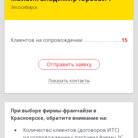
Лесосибирск
Подробнее
Клиентов на сопровождении
15
Отправить заявку
Отправить заявку
Показать контакты
Назад
При выборе фирмы-франчайзи в
Красноярске, обратите внимание на:
Количество клиентов (договоров ИТС)
на сопровождении у партнера фирмы 1С.