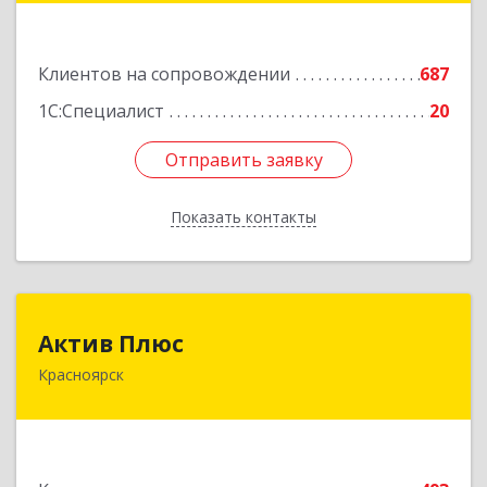
Подробнее
Клиентов на сопровождении
687
1С:Специалист
20
Отправить заявку
Отправить заявку
Показать контакты
Назад
Актив Плюс
Актив Плюс
Красноярск
660017, Красноярский край, Красноярск г,
Обороны ул, дом № 3, оф.220
Подробнее