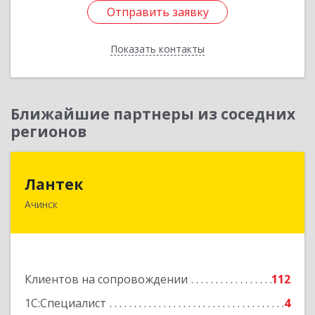
Отправить заявку
Отправить заявку
Показать контакты
Назад
Ближайшие партнеры из соседних
регионов
Лантек
Лантек
Ачинск
662153, Красноярский край, Ачинск г,
Декабристов ул, дом № 58
Подробнее
Клиентов на сопровождении
112
1С:Специалист
4