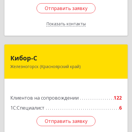
Отправить заявку
Отправить заявку
Показать контакты
Назад
Кибор-С
Кибор-С
Железногорск (Красноярский край)
662973, Красноярский край, Железногорск г,
Белорусская ул, дом № 30 Б, пом.16
Подробнее
Клиентов на сопровождении
122
1С:Специалист
6
Отправить заявку
Отправить заявку