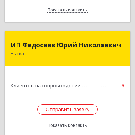
Показать контакты
Назад
ИП Федосеев Юрий Николаевич
ИП Федосеев Юрий Николаевич
Нытва
617000, Пермский край, Нытвенский р-н,
Нытва г, Ленина пр-кт, дом № 36 8
Подробнее
Клиентов на сопровождении
3
Отправить заявку
Отправить заявку
Показать контакты
Назад