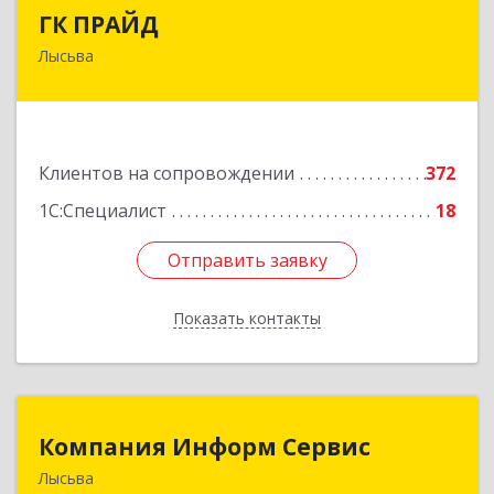
ГК ПРАЙД
ГК ПРАЙД
Лысьва
618909, Пермский край, Лысьва г, Репина ул,
дом № 41
Подробнее
Клиентов на сопровождении
372
1С:Специалист
18
Отправить заявку
Отправить заявку
Показать контакты
Назад
Компания Информ Сервис
Компания Информ Сервис
Лысьва
618909, Пермский край, Лысьва г, Металлистов