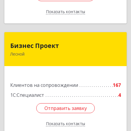
Показать контакты
Назад
Бизнес Проект
Бизнес Проект
Лесной
624200, Свердловская обл, Лесной г, Сиротина
ул, дом № 11
Подробнее
Клиентов на сопровождении
167
1С:Специалист
4
Отправить заявку
Отправить заявку
Показать контакты
Назад