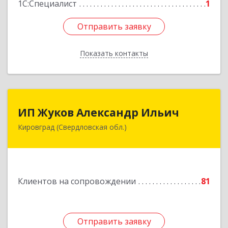
1С:Специалист
1
Отправить заявку
Отправить заявку
Показать контакты
Назад
ИП Жуков Александр Ильич
ИП Жуков Александр Ильич
Кировград (Свердловская обл.)
624140, Свердловская обл, Кировград г,
Свердлова ул, дом № 68Б, оф.61
Подробнее
Клиентов на сопровождении
81
Отправить заявку
Отправить заявку