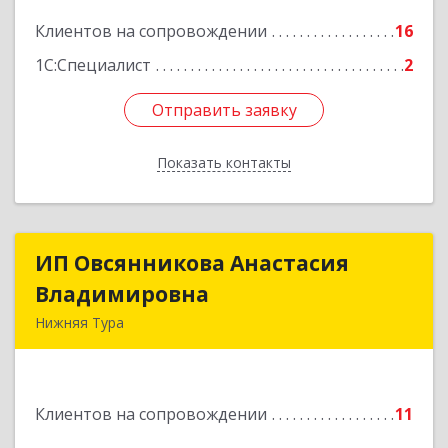
Клиентов на сопровождении
16
Подробнее
1С:Специалист
2
Отправить заявку
Отправить заявку
Показать контакты
Назад
ИП Овсянникова Анастасия
ИП Овсянникова Анастасия
Владимировна
Владимировна
Нижняя Тура
624222, Свердловская обл, Нижняя Тура г,
Машиностроителей ул, дом № 7, кв.30
Клиентов на сопровождении
11
Подробнее