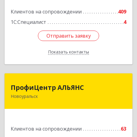
Подробнее
Клиентов на сопровождении
409
1С:Специалист
4
Отправить заявку
Отправить заявку
Показать контакты
Назад
ПрофиЦентр АЛЬЯНС
ПрофиЦентр АЛЬЯНС
Новоуральск
624133, Свердловская обл, Новоуральск г, Льва
Толстого ул, Здание № 2а, оф.106
Подробнее
Клиентов на сопровождении
63