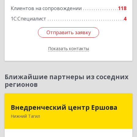
Клиентов на сопровождении
118
1С:Специалист
4
Отправить заявку
Отправить заявку
Показать контакты
Назад
Ближайшие партнеры из соседних
регионов
Внедренческий центр Ершова
Внедренческий центр Ершова
Нижний Тагил
622030, Свердловская обл, Нижний Тагил г,
Черноисточинское ш, дом № 58А, оф.6