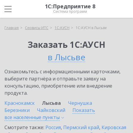
1С:Предприятие 8
Система программ
Главная
Сервисы ИТС
1С:АУСН
1С:АУСН в Лысьве
Заказать 1С:АУСН
в Лысьве
Ознакомьтесь с информационными карточками,
выберите партнёра и отправьте заявку на
консультацию, приобретение или внедрение
продукта.
Краснокамск
Лысьва
Чернушка
Березники
Чайковский
Показать
все населенные
пункты
Смотрите также:
Россия
,
Пермский край
,
Кировская