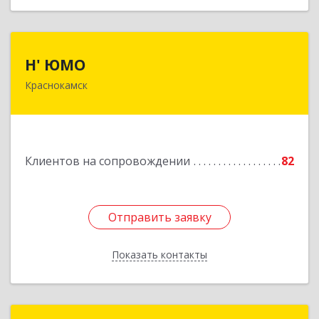
Н' ЮМО
Н' ЮМО
Краснокамск
617060, Пермский край, Краснокамский р-н,
Краснокамск г, Большевистская ул, дом № 38,
оф.3
Подробнее
Клиентов на сопровождении
82
Отправить заявку
Отправить заявку
Показать контакты
Назад