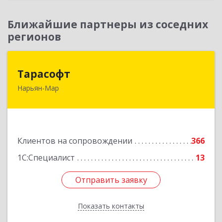
Ближайшие партнеры из соседних
регионов
Тарасофт
Тарасофт
Нарьян-Мар
166000, Ненецкий АО, Нарьян-Мар г, им
В.И.Ленина ул, дом № 39, корпус А, оф.2
Подробнее
Клиентов на сопровождении
366
1С:Специалист
13
Отправить заявку
Отправить заявку
Показать контакты
Назад