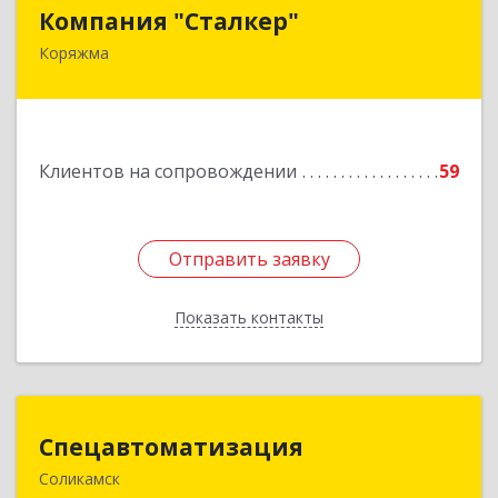
Компания "Сталкер"
Компания "Сталкер"
Коряжма
165651, Архангельская обл, Коряжма г,
Архангельская ул, дом № 14
Подробнее
Клиентов на сопровождении
59
Отправить заявку
Отправить заявку
Показать контакты
Назад
Спецавтоматизация
Спецавтоматизация
Соликамск
618547, Пермский край, Соликамск г,