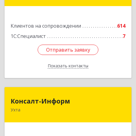
ул, дом № 149
Подробнее
Клиентов на сопровождении
614
1С:Специалист
7
Отправить заявку
Отправить заявку
Показать контакты
Назад
Консалт-Информ
Консалт-Информ
Ухта
169300, Коми Респ, Ухта г, Строителей пр-д 1, 2
под.,6 этаж
Подробнее