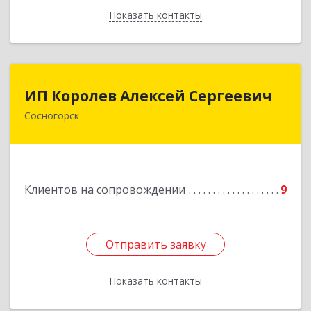
Показать контакты
Назад
ИП Королев Алексей Сергеевич
ИП Королев Алексей Сергеевич
Сосногорск
169500, Коми Респ, Сосногорск г, Советская ул,
дом № 30, кв.12
Подробнее
Клиентов на сопровождении
9
Отправить заявку
Отправить заявку
Показать контакты
Назад