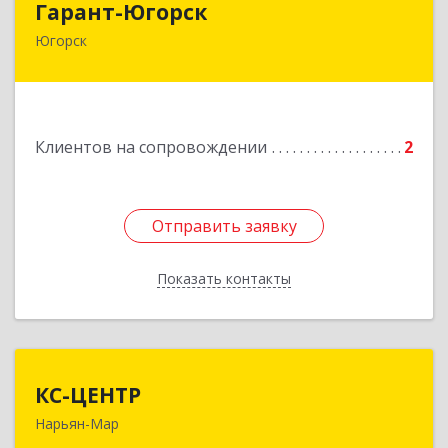
Гарант-Югорск
Югорск
628260, Ханты-Мансийский Автономный округ
- Югра АО, Югорск г, Титова ул, дом № 63
Подробнее
Клиентов на сопровождении
2
Отправить заявку
Отправить заявку
Показать контакты
Назад
КС-ЦЕНТР
КС-ЦЕНТР
Нарьян-Мар
Подробнее