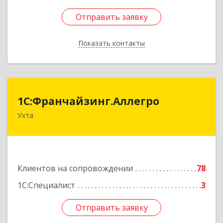
Отправить заявку
Отправить заявку
Показать контакты
Назад
1С:Франчайзинг.Аллегро
1С:Франчайзинг.Аллегро
Ухта
169304, Коми Респ, Ухта г, Чернова ул, дом №
33, кв.49
Подробнее
Клиентов на сопровождении
78
1С:Специалист
3
Отправить заявку
Отправить заявку