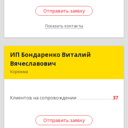
Отправить заявку
Отправить заявку
Показать контакты
Назад
ИП Бондаренко Виталий
ИП Бондаренко Виталий
Вячеславович
Вячеславович
Коряжма
165650, Архангельская обл, Коряжма г,
Набережная им Н.Островского ул, дом № 38
Клиентов на сопровождении
37
Подробнее
Отправить заявку
Отправить заявку