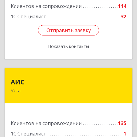
Клиентов на сопровождении
114
1С:Специалист
32
Отправить заявку
Отправить заявку
Показать контакты
Назад
АИС
АИС
Ухта
169310, Коми Респ, Ухта г, Первомайская ул.,
дом № 35А
Подробнее
Клиентов на сопровождении
135
1С:Специалист
1