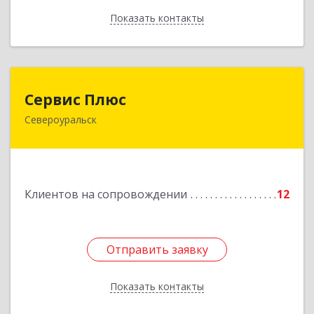
Показать контакты
Назад
Сервис Плюс
Сервис Плюс
Североуральск
624480, Свердловская обл, Североуральск г,
Ленина ул, дом № 10, кв.оф.1
Подробнее
Клиентов на сопровождении
12
Отправить заявку
Отправить заявку
Показать контакты
Назад