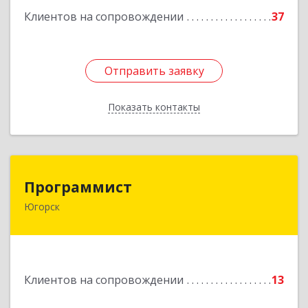
Клиентов на сопровождении
37
Отправить заявку
Отправить заявку
Показать контакты
Назад
Программист
Программист
Югорск
628264, Ханты-Мансийский Автономный округ
- Югра АО, Югорск г, микрорайон Югорск-2,
дом № 1, кв.27
Подробнее
Клиентов на сопровождении
13