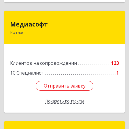
Медиасофт
Медиасофт
Котлас
165300, Архангельская обл, Котлас г,
Маяковского ул, дом № 5
Подробнее
Клиентов на сопровождении
123
1С:Специалист
1
Отправить заявку
Отправить заявку
Показать контакты
Назад