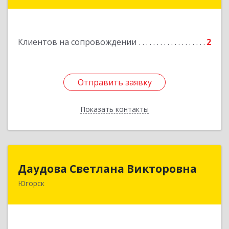
Клиентов на сопровождении
2
Отправить заявку
Отправить заявку
Показать контакты
Назад
Даудова Светлана Викторовна
Даудова Светлана Викторовна
Югорск
Подробнее