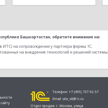
спублике Башкортостан, обратите внимание на:
в ИТС) на сопровождении у партнера фирмы 1С.
стованных на внедрение технологий и решений системы
Телефон:
+7 (495) 737-92-57
льности
Email:
site_v8@1c.ru
 сайту
Отдел продаж:
г. Москва
,
улица