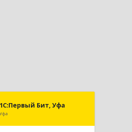
1С:Первый Бит, Уфа
1С:Первый Бит, Уфа
Уфа
450098, Башкортостан Респ, Уфа г,
Комсомольская ул, дом № 165, корпус
3, этаж 2