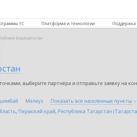
ограммы 1С
Платформа и технологии
Поддержка 
спублике Башкортостан
остан
очками, выберите партнёра и отправьте заявку на ко
шимбай
Мелеуз
Показать все населенные
пункты
бласть
,
Пермский край
,
Республика Татарстан (Татарста