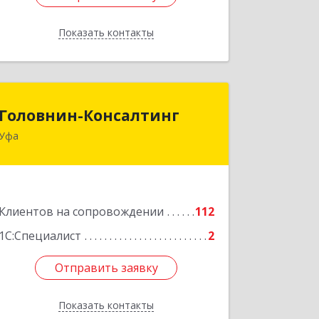
Показать контакты
Назад
Головнин-Консалтинг
Головнин-Консалтинг
Уфа
450006, Башкортостан Респ, Уфа г,
Ленина ул, дом № 148, оф.204
Подробнее
Клиентов на сопровождении
112
1С:Специалист
2
Отправить заявку
Отправить заявку
Показать контакты
Назад