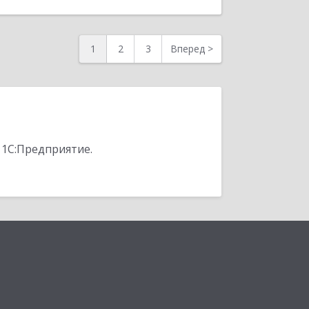
1
2
3
Вперед
>
 1С:Предприятие.