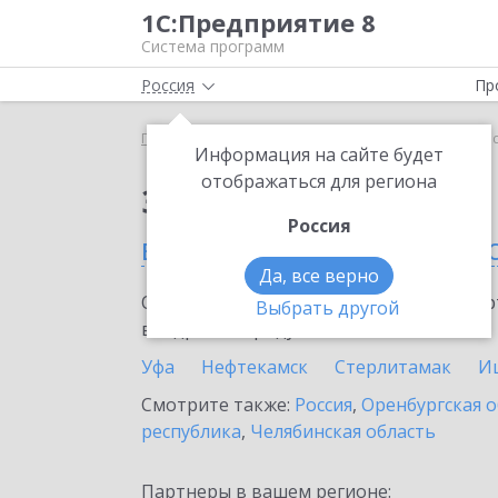
1С:Предприятие 8
Система программ
Россия
Пр
Главная
Сервисы ИТС
1С:АУСН
1С:АУСН в Ре
Информация на сайте будет
отображаться для региона
Заказать 1С:АУСН
Россия
в Республике Башкорт
Да, все верно
Ознакомьтесь с информационными карт
Выбрать другой
внедрение продукта.
Уфа
Нефтекамск
Стерлитамак
И
Смотрите также:
Россия
,
Оренбургская о
республика
,
Челябинская область
Партнеры в вашем регионе: