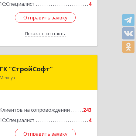
1С:Специалист
4
Отправить заявку
Отправить заявку
Показать контакты
Назад
ГК "СтройСофт"
ГК "СтройСофт"
Мелеуз
453852, Башкортостан Респ, Мелеуз г,
Ленина ул, дом № 160а, кв.4
Подробнее
Клиентов на сопровождении
243
1С:Специалист
4
Отправить заявку
Отправить заявку