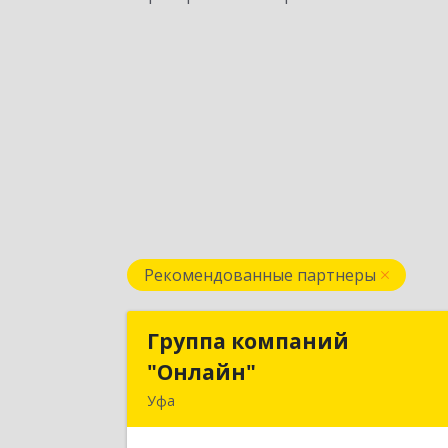
Рекомендованные партнеры
Группа компаний
Группа компани
"Онлайн"
"Онлайн
Уфа
450006, Башкортостан Респ, г.о. горо
Уфа, Уфа г, Цюрупы ул, дом № 130