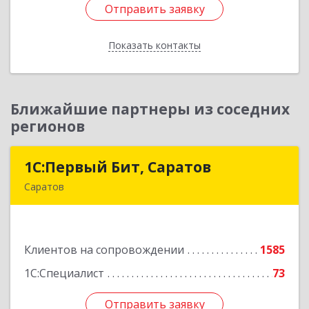
Отправить заявку
Отправить заявку
Показать контакты
Назад
Ближайшие партнеры из соседних
регионов
1С:Первый Бит, Саратов
1С:Первый Бит, Саратов
Саратов
410005, Саратовская обл, Саратов г,
Астраханская ул, дом № 87, корпус 50
Клиентов на сопровождении
1585
Подробнее
1С:Специалист
73
Отправить заявку
Отправить заявку