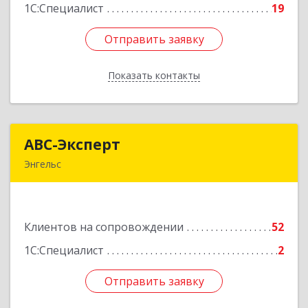
1С:Специалист
19
Отправить заявку
Отправить заявку
Показать контакты
Назад
АВС-Эксперт
АВС-Эксперт
Энгельс
413105, Саратовская обл, Энгельс г, Минская ул,
дом № 18/1
Клиентов на сопровождении
52
Подробнее
1С:Специалист
2
Отправить заявку
Отправить заявку