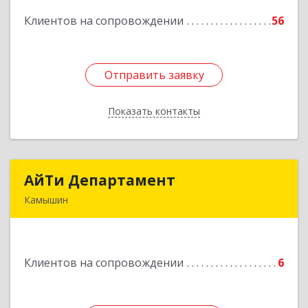
Клиентов на сопровождении
56
Подробнее
Отправить заявку
Отправить заявку
Показать контакты
Назад
АйТи Департамент
АйТи Департамент
Камышин
403882, Волгоградская обл, Камышин г,
Пролетарская ул, дом № 10/1
Клиентов на сопровождении
6
Подробнее