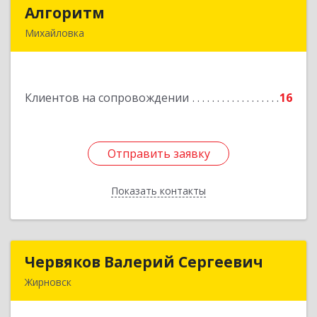
Алгоритм
Алгоритм
Михайловка
Подробнее
Клиентов на сопровождении
16
Отправить заявку
Отправить заявку
Показать контакты
Назад
Червяков Валерий Сергеевич
Червяков Валерий Сергеевич
Жирновск
403 791, 403791, Волгоградская обл,
Жирновский р-н, Жирновск г, Коммунальная ул,