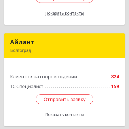
Показать контакты
Назад
Айлант
Айлант
Волгоград
400001, Волгоградская обл, Волгоград г, им
Канунникова ул, дом № 11А
Клиентов на сопровождении
824
Подробнее
1С:Специалист
159
Отправить заявку
Отправить заявку
Показать контакты
Назад