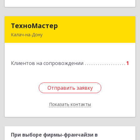
ТехноМастер
ТехноМастер
Калач-на-Дону
404503, Волгоградская обл, Калач-на-Дону г,
Пархоменко ул, дом № 4, кв. 56
Клиентов на сопровождении
1
Подробнее
Отправить заявку
Отправить заявку
Показать контакты
Назад
При выборе фирмы-франчайзи в