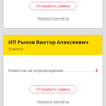
Отправить заявку
Отправить заявку
Показать контакты
Назад
ИП Рынов Виктор Алексеевич
ИП Рынов Виктор Алексеевич
Знаменск
Подробнее
Клиентов на сопровождении
5
Отправить заявку
Отправить заявку
Показать контакты
Назад