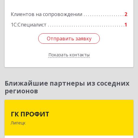
Подробнее
Клиентов на сопровождении
2
1С:Специалист
1
Отправить заявку
Отправить заявку
Показать контакты
Назад
Ближайшие партнеры из соседних
регионов
ГК ПРОФИТ
ГК ПРОФИТ
Липецк
398001, Липецкая обл, Липецк г, Советская ул,
дом № 66Б, пом.8