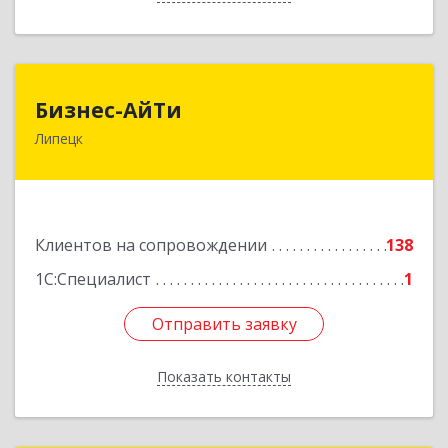
Бизнес-АйТи
Бизнес-АйТи
Липецк
398008, Липецкая обл, Липецк г, 50 лет НЛМК
ул, дом № 11, пом.18
Подробнее
Клиентов на сопровождении
138
1С:Специалист
1
Отправить заявку
Отправить заявку
Показать контакты
Назад