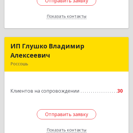
Отправить заявку
Отправить заявку
Показать контакты
Назад
ИП Глушко Владимир
ИП Глушко Владимир
Алексеевич
Алексеевич
Россошь
396650, Воронежская обл, Россошанский р-н,
Россошь г,ул Октябрьская 76 Г
Клиентов на сопровождении
30
Подробнее
Отправить заявку
Отправить заявку
Показать контакты
Назад