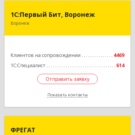
1С:Первый Бит, Воронеж
1С:Первый Бит, Воронеж
Воронеж
394006, Воронежская обл, Воронеж г, 20-летия
Октября ул, дом № 119, оф.711
Подробнее
Клиентов на сопровождении
4469
1С:Специалист
614
Отправить заявку
Отправить заявку
Показать контакты
Назад
ФРЕГАТ
ФРЕГАТ