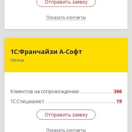
Отправить заявку
Отправить заявку
Показать контакты
Назад
1С:Франчайзи А-Софт
1С:Франчайзи А-Софт
Липецк
398059, Липецкая обл, Липецк г, Фрунзе ул,
дом № 27
Подробнее
Клиентов на сопровождении
366
1С:Специалист
19
Отправить заявку
Отправить заявку
Показать контакты
Назад