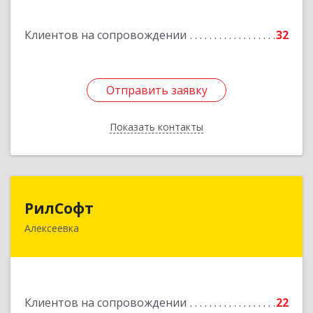
Подробнее
Клиентов на сопровождении
32
Отправить заявку
Отправить заявку
Показать контакты
Назад
РилСофт
РилСофт
Алексеевка
309850, Белгородская обл, Алексеевский р-н,
Алексеевка г, 1-й Мостовой пер, дом № 5А
Подробнее
Клиентов на сопровождении
22