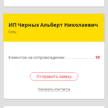
ИП Черных Альберт Николаевич
ИП Черных Альберт Николаевич
Елец
399771, Липецкая обл, Елец г, Н.Гусевой ул, 56А
Подробнее
Клиентов на сопровождении
10
Отправить заявку
Отправить заявку
Показать контакты
Назад