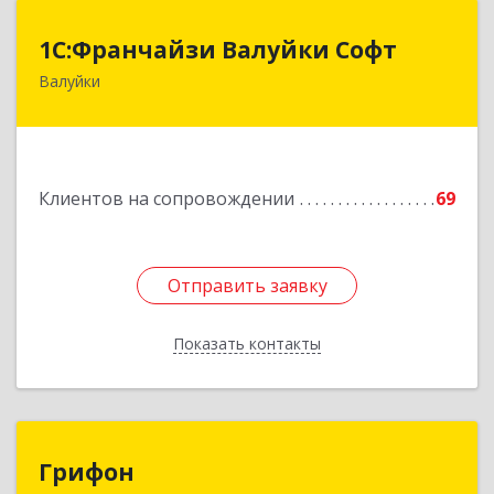
1С:Франчайзи Валуйки Софт
1С:Франчайзи Валуйки Софт
Валуйки
309996, Белгородская обл, Валуйки г, Горького,
дом № 21, кв.21
Подробнее
Клиентов на сопровождении
69
Отправить заявку
Отправить заявку
Показать контакты
Назад
Грифон
Грифон