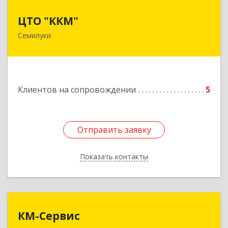
ЦТО "ККМ"
ЦТО "ККМ"
Семилуки
Подробнее
Клиентов на сопровождении
5
Отправить заявку
Отправить заявку
Показать контакты
Назад
КМ-Сервис
КМ-Сервис