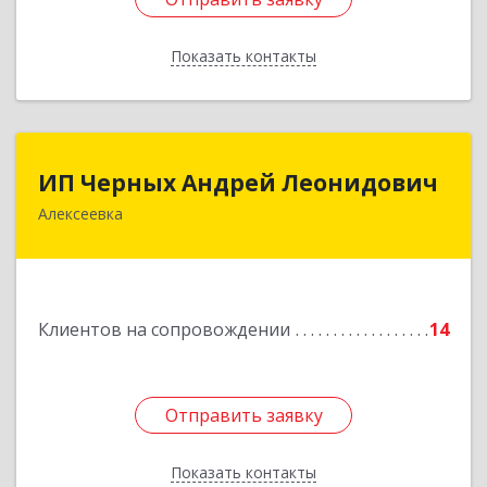
Показать контакты
Назад
ИП Черных Андрей Леонидович
ИП Черных Андрей Леонидович
Алексеевка
309850, Белгородская обл, Алексеевский р-н,
Алексеевка г, Совхозная ул, дом № 23, кв.2
Подробнее
Клиентов на сопровождении
14
Отправить заявку
Отправить заявку
Показать контакты
Назад