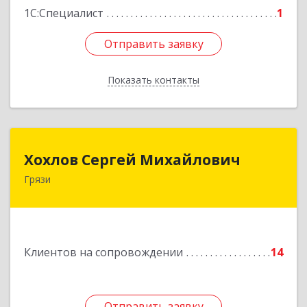
1С:Специалист
1
Отправить заявку
Отправить заявку
Показать контакты
Назад
Хохлов Сергей Михайлович
Хохлов Сергей Михайлович
Грязи
399059, Россия, Липецкая обл., г.Грязи,
ул.Рублева, д.31
Подробнее
Клиентов на сопровождении
14
Отправить заявку
Отправить заявку