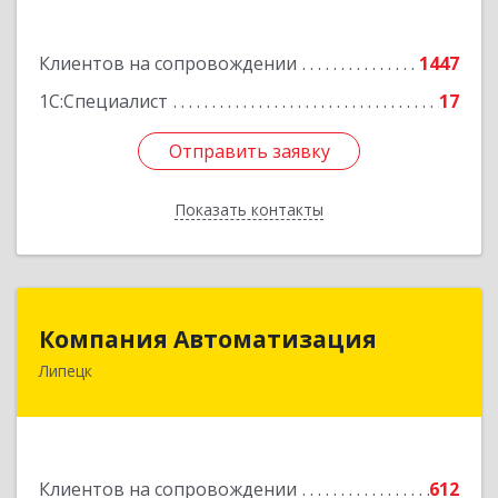
Подробнее
Клиентов на сопровождении
1447
1С:Специалист
17
Отправить заявку
Отправить заявку
Показать контакты
Назад
Компания Автоматизация
Компания Автоматизация
Липецк
398001, Липецкая обл, Липецк г, Победы пл,
дом № 8
Подробнее
Клиентов на сопровождении
612