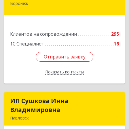
Воронеж
394006, Воронежская обл, Воронеж г,
Бахметьева ул, дом № 2Б, пом.I, офис 220
Подробнее
Клиентов на сопровождении
295
1С:Специалист
16
Отправить заявку
Отправить заявку
Показать контакты
Назад
ИП Сушкова Инна
ИП Сушкова Инна
Владимировна
Владимировна
Павловск
396420, Воронежская обл, Павловский р-н,