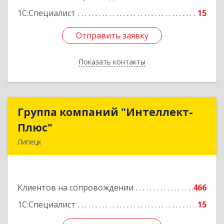
1С:Специалист
15
Отправить заявку
Отправить заявку
Показать контакты
Назад
Группа компаний "Интеллект-
Группа компаний "Интеллект-
Плюс"
Плюс"
Липецк
398024, Липецкая обл, Липецк г, Победы пл,
дом № 8, 306
Клиентов на сопровождении
466
Подробнее
1С:Специалист
15