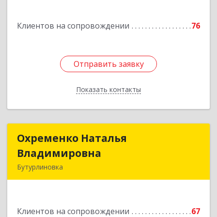
Павловск г, Цветочная ул, дом № 4/2
Клиентов на сопровождении
76
Подробнее
Отправить заявку
Отправить заявку
Показать контакты
Назад
Охременко Наталья
Охременко Наталья
Владимировна
Владимировна
Бутурлиновка
Подробнее
Клиентов на сопровождении
67