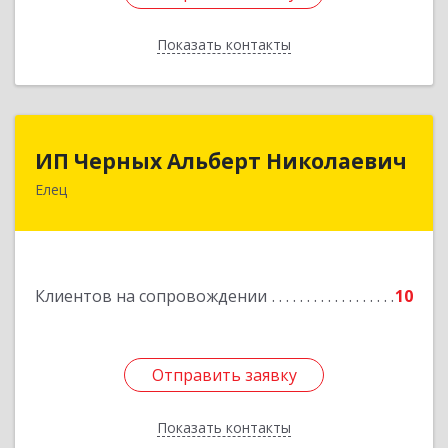
Показать контакты
Назад
ИП Черных Альберт Николаевич
ИП Черных Альберт Николаевич
Елец
399771, Липецкая обл, Елец г, Н.Гусевой ул, 56А
Подробнее
Клиентов на сопровождении
10
Отправить заявку
Отправить заявку
Показать контакты
Назад