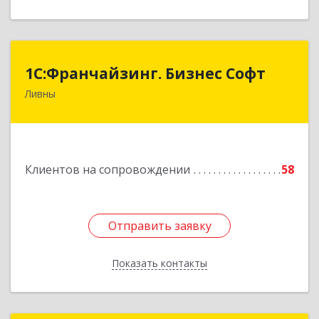
1C:Франчайзинг. Бизнес Софт
1C:Франчайзинг. Бизнес Софт
Ливны
303851, Орловская обл, Ливны г, Гайдара ул,
дом № 2, кв.124
Подробнее
Клиентов на сопровождении
58
Отправить заявку
Отправить заявку
Показать контакты
Назад