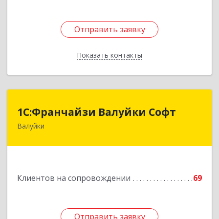
Отправить заявку
Отправить заявку
Показать контакты
Назад
1С:Франчайзи Валуйки Софт
1С:Франчайзи Валуйки Софт
Валуйки
309996, Белгородская обл, Валуйки г, Горького,
дом № 21, кв.21
Подробнее
Клиентов на сопровождении
69
Отправить заявку
Отправить заявку