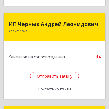
ИП Черных Андрей Леонидович
ИП Черных Андрей Леонидович
Алексеевка
309850, Белгородская обл, Алексеевский р-н,
Алексеевка г, Совхозная ул, дом № 23, кв.2
Подробнее
Клиентов на сопровождении
14
Отправить заявку
Отправить заявку
Показать контакты
Назад