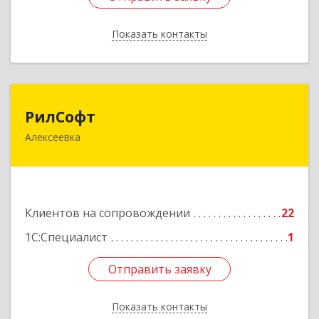
Показать контакты
Назад
РилСофт
РилСофт
Алексеевка
309850, Белгородская обл, Алексеевский р-н,
Алексеевка г, 1-й Мостовой пер, дом № 5А
Подробнее
Клиентов на сопровождении
22
1С:Специалист
1
Отправить заявку
Отправить заявку
Показать контакты
Назад