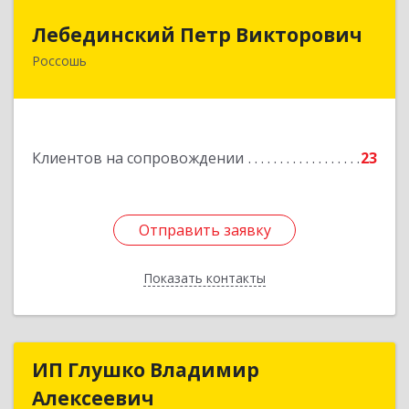
Лебединский Петр Викторович
Лебединский Петр Викторович
Россошь
396650, Воронежская обл., г. Россошь, пер.
Крамского 11
Подробнее
Клиентов на сопровождении
23
Отправить заявку
Отправить заявку
Показать контакты
Назад
ИП Глушко Владимир
ИП Глушко Владимир
Алексеевич
Алексеевич