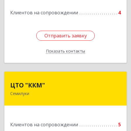
Клиентов на сопровождении
4
Отправить заявку
Отправить заявку
Показать контакты
Назад
ЦТО "ККМ"
ЦТО "ККМ"
Семилуки
Подробнее
Клиентов на сопровождении
5