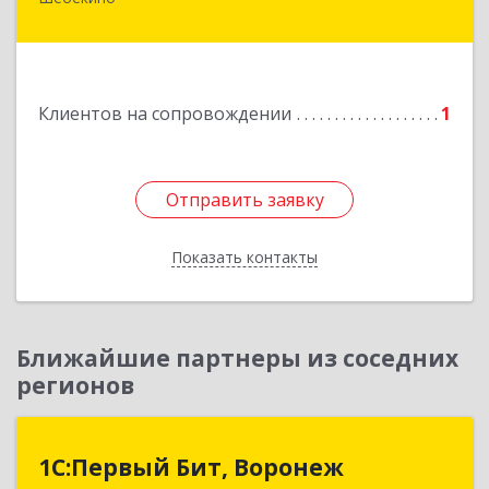
309290, Белгородская обл, Шебекино,
ул.Ленина , д.12
Подробнее
Клиентов на сопровождении
1
Отправить заявку
Отправить заявку
Показать контакты
Назад
Ближайшие партнеры из соседних
регионов
1С:Первый Бит, Воронеж
1С:Первый Бит, Воронеж