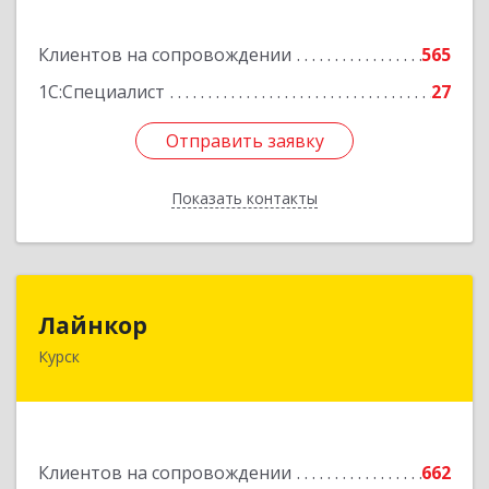
Подробнее
Клиентов на сопровождении
565
1С:Специалист
27
Отправить заявку
Отправить заявку
Показать контакты
Назад
Лайнкор
Лайнкор
Курск
305021, Курская обл, Курск г, Победы пр-кт, дом
№ 10, оф.№64
Подробнее
Клиентов на сопровождении
662