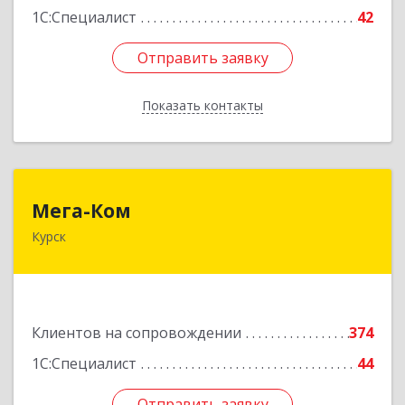
1С:Специалист
42
Отправить заявку
Отправить заявку
Показать контакты
Назад
Мега-Ком
Мега-Ком
Курск
305001, Курская обл, Курск г, Красной Армии ул,
дом № 23 А
Подробнее
Клиентов на сопровождении
374
1С:Специалист
44
Отправить заявку
Отправить заявку