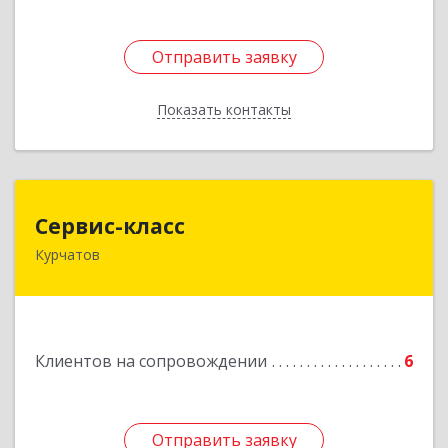
Отправить заявку
Отправить заявку
Показать контакты
Назад
Сервис-класс
Сервис-класс
Курчатов
307251, Курская обл, Курчатовский р-н,
Курчатов г, Коммунистический пр-т, дом № 30,
корпус А
Подробнее
Клиентов на сопровождении
6
Отправить заявку
Отправить заявку