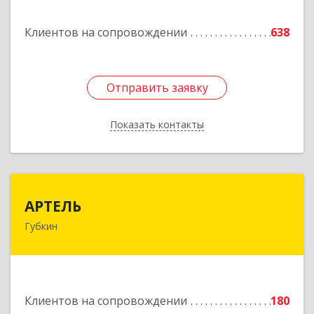
Подробнее
Клиентов на сопровождении
638
Отправить заявку
Отправить заявку
Показать контакты
Назад
АРТЕЛЬ
АРТЕЛЬ
Губкин
309181, Белгородская обл, Губкинский р-н,
Губкин г, Мира ул, дом № 20, оф.506
Подробнее
Клиентов на сопровождении
180