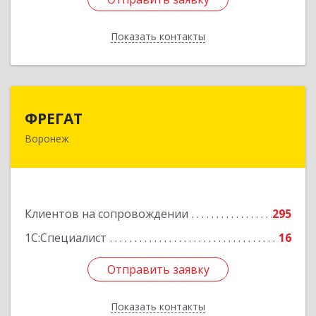
Показать контакты
Назад
ФРЕГАТ
ФРЕГАТ
Воронеж
394006, Воронежская обл, Воронеж г,
Бахметьева ул, дом № 2Б, пом.I, офис 220
Подробнее
Клиентов на сопровождении
295
1С:Специалист
16
Отправить заявку
Отправить заявку
Показать контакты
Назад