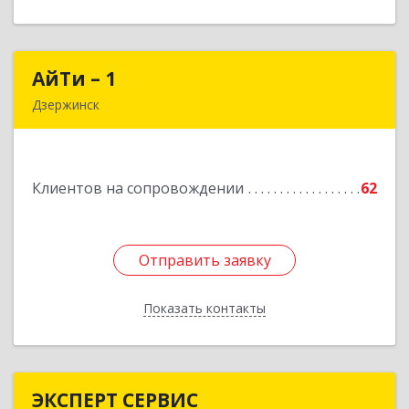
АйТи – 1
АйТи – 1
Дзержинск
606015, Нижегородская обл, Дзержинск г,
Ленина пр-кт, дом № 8, кв.20
Клиентов на сопровождении
62
Подробнее
Отправить заявку
Отправить заявку
Показать контакты
Назад
ЭКСПЕРТ СЕРВИС
ЭКСПЕРТ СЕРВИС