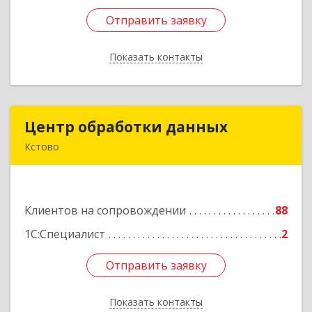
Отправить заявку
Отправить заявку
Показать контакты
Назад
Центр обработки данных
Центр обработки данных
Кстово
607650, Нижегородская обл, Кстово г, Победы
пр-кт, дом № 14
Клиентов на сопровождении
88
Подробнее
1С:Специалист
2
Отправить заявку
Отправить заявку
Показать контакты
Назад