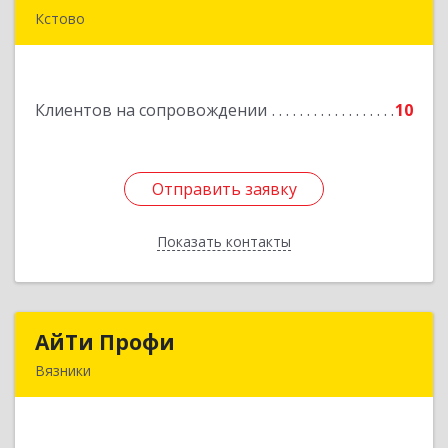
Кстово
Подробнее
Клиентов на сопровождении
10
Отправить заявку
Отправить заявку
Показать контакты
Назад
АйТи Профи
АйТи Профи
Вязники
Подробнее