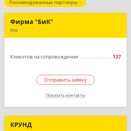
Рекомендованные партнеры
Фирма "БиК"
Фирма "БиК"
Бор
606440, Нижегородская обл, Бор г, Советская
ул, дом № 11
Клиентов на сопровождении
127
Подробнее
Отправить заявку
Отправить заявку
Показать контакты
Назад
КРУНД
КРУНД