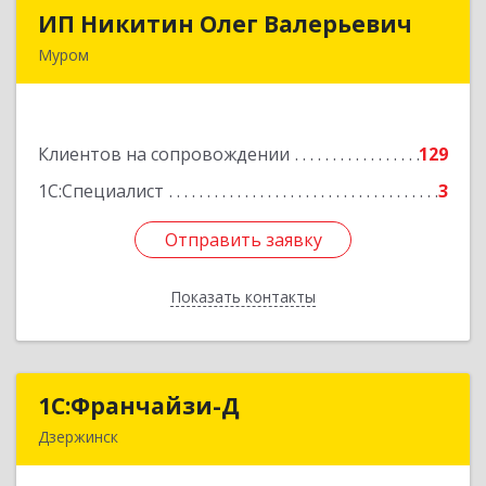
ИП Никитин Олег Валерьевич
ИП Никитин Олег Валерьевич
Муром
602267, Владимирская обл, Муром г,
Коммунистическая ул., дом № 36
Клиентов на сопровождении
129
Подробнее
1С:Специалист
3
Отправить заявку
Отправить заявку
Показать контакты
Назад
1С:Франчайзи-Д
1С:Франчайзи-Д
Дзержинск
606025, Нижегородская обл, Дзержинск г,
Циолковского пр-кт, дом № 15