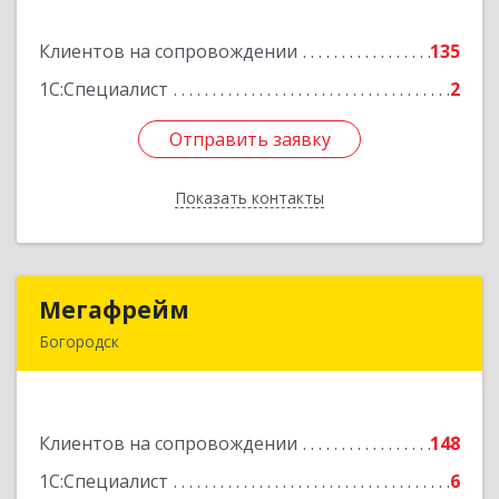
Клиентов на сопровождении
135
Подробнее
1С:Специалист
2
Отправить заявку
Отправить заявку
Показать контакты
Назад
Мегафрейм
Мегафрейм
Богородск
607600, Нижегородская обл, Богородск г,
Ленина ул, дом № 123, этаж 4, пом. 5
Клиентов на сопровождении
148
Подробнее
1С:Специалист
6