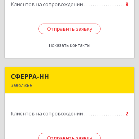
Клиентов на сопровождении
8
Отправить заявку
Отправить заявку
Показать контакты
Назад
СФЕРРА-НН
СФЕРРА-НН
Заволжье
Подробнее
Клиентов на сопровождении
2
Отправить заявку
Отправить заявку