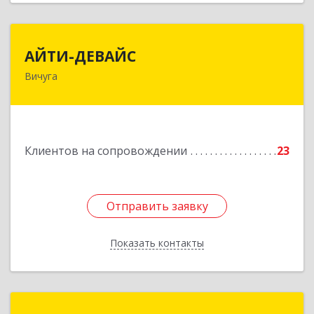
АЙТИ-ДЕВАЙС
АЙТИ-ДЕВАЙС
Вичуга
155334, Ивановская обл, г.о. Вичуга, Вичуга г,
Бисирихинская ул, Здание № 81
Подробнее
Клиентов на сопровождении
23
Отправить заявку
Отправить заявку
Показать контакты
Назад
СФЕРРА-НН