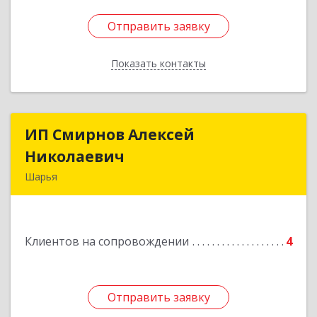
Отправить заявку
Отправить заявку
Показать контакты
Назад
ИП Смирнов Алексей
ИП Смирнов Алексей
Николаевич
Николаевич
Шарья
Подробнее
Клиентов на сопровождении
4
Отправить заявку
Отправить заявку