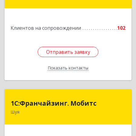
дом № 53-1
Подробнее
Клиентов на сопровождении
102
Отправить заявку
Отправить заявку
Показать контакты
Назад
1С:Франчайзинг. Мобитс
1С:Франчайзинг. Мобитс
Шуя
Подробнее