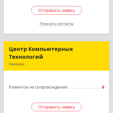
Отправить заявку
Отправить заявку
Показать контакты
Назад
Центр Компьютерных
Центр Компьютерных
Технологий
Технологий
Кинешма
155800, Ивановская обл, Кинешма г, Вичугская
ул, дом № 106
Клиентов на сопровождении
6
Подробнее
Отправить заявку
Отправить заявку