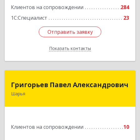
Клиентов на сопровождении
284
1С:Специалист
23
Отправить заявку
Отправить заявку
Показать контакты
Назад
Григорьев Павел Александрович
Григорьев Павел Александрович
Шарья
157505, Костромская область, город Шарья,
улица Краснухина, дом 6.
Подробнее
Клиентов на сопровождении
10