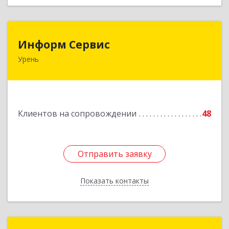
Информ Сервис
Информ Сервис
Урень
606800, Нижегородская обл, Уренский р-н,
Урень г, Ленина ул, дом № 95 А
Подробнее
Клиентов на сопровождении
48
Отправить заявку
Отправить заявку
Показать контакты
Назад