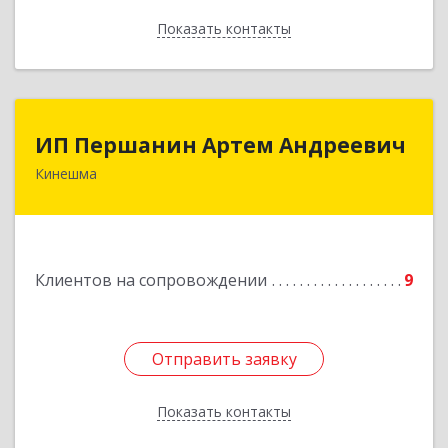
Показать контакты
Назад
ИП Першанин Артем Андреевич
ИП Першанин Артем Андреевич
Кинешма
Подробнее
Клиентов на сопровождении
9
Отправить заявку
Отправить заявку
Показать контакты
Назад