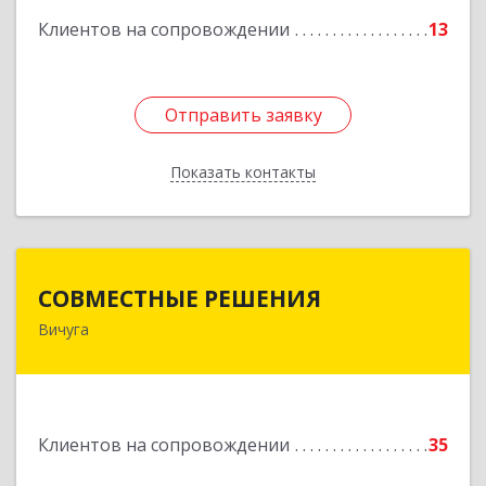
Клиентов на сопровождении
13
Отправить заявку
Отправить заявку
Показать контакты
Назад
СОВМЕСТНЫЕ РЕШЕНИЯ
СОВМЕСТНЫЕ РЕШЕНИЯ
Вичуга
155331, Ивановская обл, Вичугский р-н, Вичуга
г, Большая Пролетарская ул, дом № 16
Подробнее
Клиентов на сопровождении
35