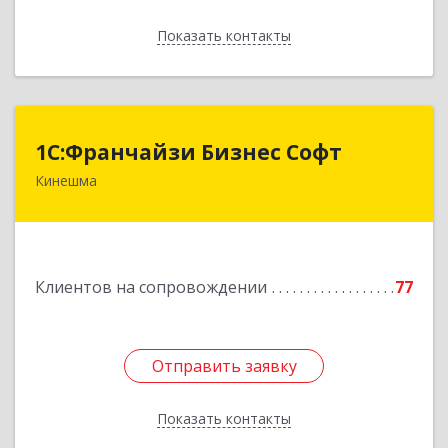
Показать контакты
Назад
1С:Франчайзи Бизнес Софт
1С:Франчайзи Бизнес Софт
Кинешма
155800, Ивановская обл, Кинешма г, Жуковская
ул, дом № 10
Подробнее
Клиентов на сопровождении
77
Отправить заявку
Отправить заявку
Показать контакты
Назад