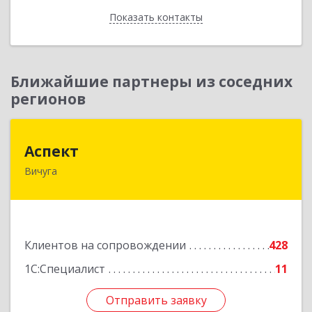
Показать контакты
Назад
Ближайшие партнеры из соседних
регионов
Аспект
Аспект
Вичуга
155331, Ивановская обл, Вичугский р-н, Вичуга
г, 50 лет Октября ул, дом № 6, этаж 2, пом.9
Подробнее
Клиентов на сопровождении
428
1С:Специалист
11
Отправить заявку
Отправить заявку