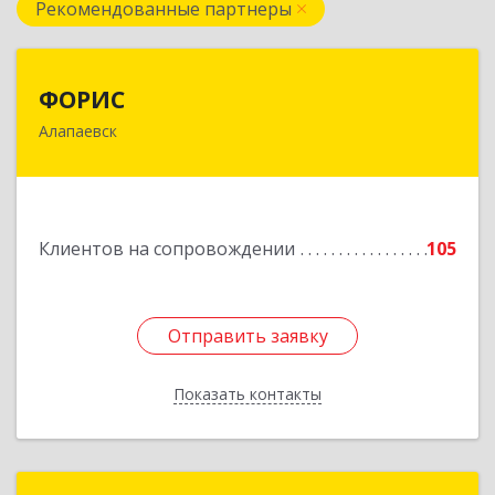
Рекомендованные партнеры
ФОРИС
ФОРИС
Алапаевск
624601, Свердловская обл, Алапаевск г, Ленина
ул, дом № 9
Подробнее
Клиентов на сопровождении
105
Отправить заявку
Отправить заявку
Показать контакты
Назад