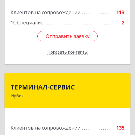
Подробнее
Клиентов на сопровождении
113
1С:Специалист
2
Отправить заявку
Отправить заявку
Показать контакты
Назад
ТЕРМИНАЛ-СЕРВИС
ТЕРМИНАЛ-СЕРВИС
Ирбит
623850, Свердловская обл, Ирбит г,
Пролетарская ул, дом № 7
Подробнее
Клиентов на сопровождении
135