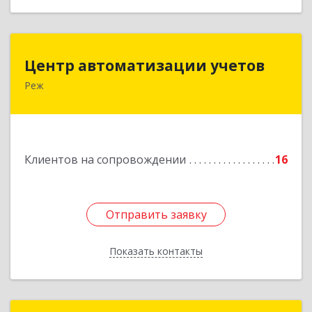
Центр автоматизации учетов
Центр автоматизации учетов
Реж
623750, Свердловская обл, Режевской р-н, Реж
г, Энгельса ул, дом № 6 А
Подробнее
Клиентов на сопровождении
16
Отправить заявку
Отправить заявку
Показать контакты
Назад