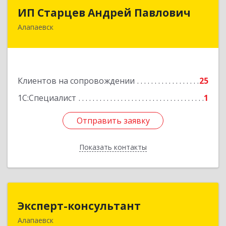
ИП Старцев Андрей Павлович
ИП Старцев Андрей Павлович
Алапаевск
624601, Свердловская обл, Алапаевск г,
Братьев Смольниковых ул, дом № 38, кв.16
Подробнее
Клиентов на сопровождении
25
1С:Специалист
1
Отправить заявку
Отправить заявку
Показать контакты
Назад
Эксперт-консультант
Эксперт-консультант
Алапаевск
624600, Свердловская обл, Алапаевск г,