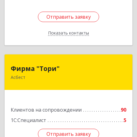
Отправить заявку
Отправить заявку
Показать контакты
Назад
Фирма "Тори"
Фирма "Тори"
Асбест
624286, Свердловская обл, Асбест г, Малышева
рп, Автомобилистов ул, дом № 7, кв.24
Подробнее
Клиентов на сопровождении
90
1С:Специалист
5
Отправить заявку
Отправить заявку