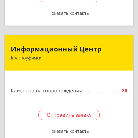
Показать контакты
Назад
Информационный Центр
Информационный Центр
Красноуфимск
623300, Свердловская обл, Красноуфимск г,
Мизерова ул, дом № 112А
Подробнее
Клиентов на сопровождении
28
Отправить заявку
Отправить заявку
Показать контакты
Назад