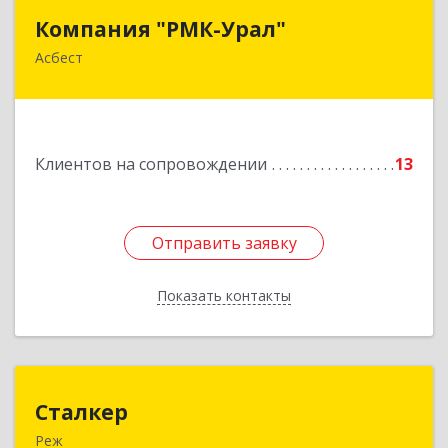
Компания "РМК-Урал"
Компания "РМК-Урал"
Асбест
624260, Свердловская обл, Асбест г,
Ленинградская ул, дом № 1а, оф. 106
Подробнее
Клиентов на сопровождении
13
Отправить заявку
Отправить заявку
Показать контакты
Назад
Сталкер
Сталкер
Реж
623750, Свердловская обл, Режевской р-н, Реж