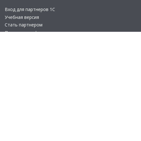
Вход для партнеров 1С
Учебная версия
Стать партнером
Политика конфиденциальности
Замечания по сайту
Другие сайты
Телефон:
+7 (495) 737-92-57
Email:
site_v8@1c.ru
Отдел продаж:
г. Москва
,
улица Селезнёвская, дом 21
© 2026 АО «Группа 1С» (правопреемник «1С»). Все права на сайт
защищены
© 2011- 2026 ООО «1С-Софт» (
о компании
).
Исключительное право на технологическую платформу