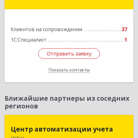
Братьев Смольниковых ул, дом № 34-18
Подробнее
Клиентов на сопровождении
37
1С:Специалист
1
Отправить заявку
Отправить заявку
Показать контакты
Назад
Ближайшие партнеры из соседних
регионов
Центр автоматизации учета
Центр автоматизации учета
Ирбит