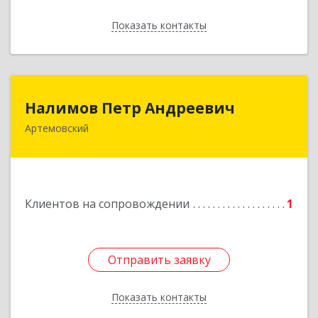
Показать контакты
Назад
Налимов Петр Андреевич
Налимов Петр Андреевич
Артемовский
623780, Свердловская обл, Артемовский г,
Добролюбова ул, дом № 25
Подробнее
Клиентов на сопровождении
1
Отправить заявку
Отправить заявку
Показать контакты
Назад