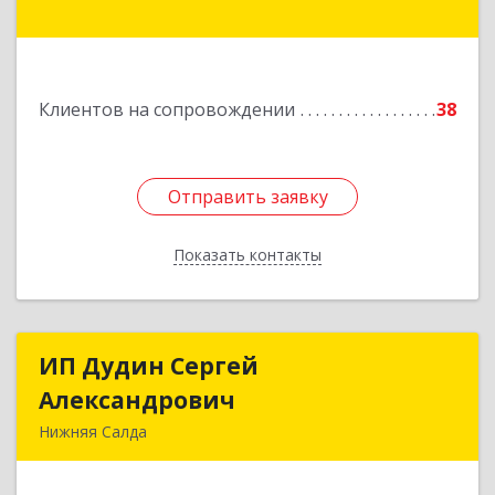
г, Энгельса ул, дом № 6, корпус А, оф.24
Подробнее
Клиентов на сопровождении
38
Отправить заявку
Отправить заявку
Показать контакты
Назад
ИП Дудин Сергей
ИП Дудин Сергей
Александрович
Александрович
Нижняя Салда
624740, Свердловская обл, Нижняя Салда г,
Энгельса ул, дом № 98