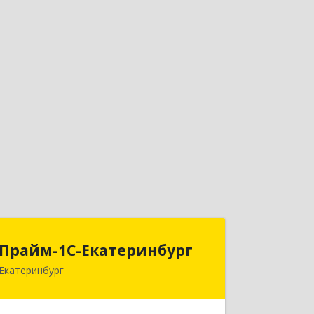
Прайм-1С-Екатеринбург
Прайм-1С-Екатеринбург
Екатеринбург
620142, Свердловская обл,
Екатеринбург г, 8 Марта ул, дом № 49,
оф.609