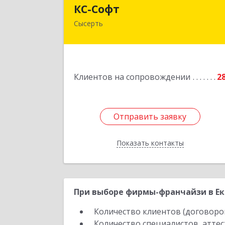
КС-Соф
КС-Софт
Сысерть
624001, Свердловская обл
Сысертский р-н, Черданцево с
Чапаева ул, дом № 3
Подробне
Клиентов на сопровождении
2
Отправить заявку
Отправить заявку
Показать контакты
Назад
При выборе фирмы-франчайзи в Ек
Количество клиентов (договоро
Количество специалистов, атте