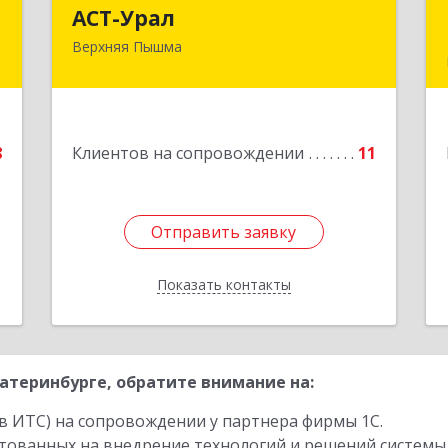
т
АСТ-Урал
АСТ-Урал
Верхняя Пышма
,
624090, Свердловская обл, Верхняя
,
Пышма г, Уральских рабочих ул, дом
9
№ 45А - 76
е
Подробнее
8
Клиентов на сопровождении
11
Отправить заявку
Отправить заявку
Показать контакты
Назад
атеринбурге, обратите внимание на:
в ИТС) на сопровождении у партнера фирмы 1С.
стованных на внедрение технологий и решений системы