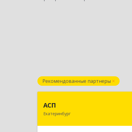
Рекомендованные партнеры
АС
АСП
Екатеринбург
620075, Свердловская обл
Екатеринбург г, Карла Либкнехта ул
строение 22, оф.52