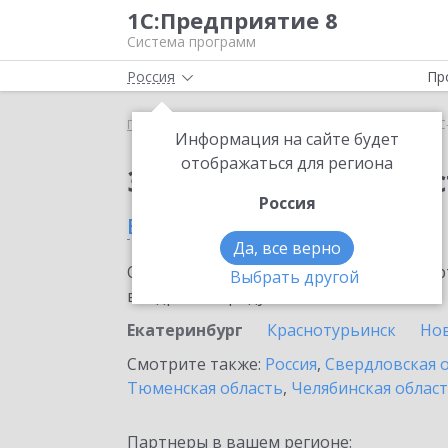
1С:Предприятие 8
Система программ
Россия
Пр
Главная
Сервисы ИТС
1С-Администратор
1С
Информация на сайте будет
отображаться для региона
Заказать 1С-Админис
Россия
в Екатеринбурге
Да, все верно
Ознакомьтесь с информационными карт
Выбрать другой
внедрение продукта.
Екатеринбург
Краснотурьинск
Но
Смотрите также:
Россия
,
Свердловская 
Тюменская область
,
Челябинская облас
Партнеры в вашем регионе: