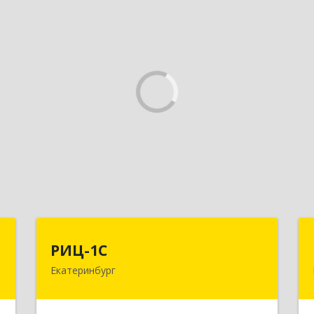
П
РИЦ-1С
РИЦ-1С
Екатеринбург
,
620102, Свердловская обл,
,
Екатеринбург г, Фурманова ул, дом №
1
124