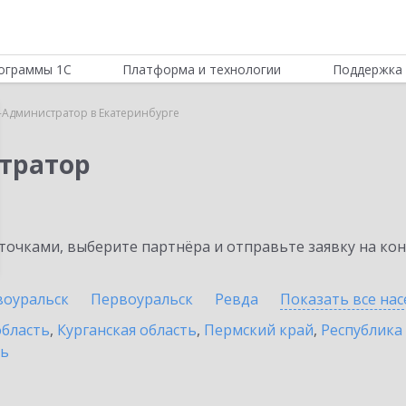
ограммы 1С
Платформа и технологии
Поддержка 
-Администратор в Екатеринбурге
тратор
очками, выберите партнёра и отправьте заявку на ко
воуральск
Первоуральск
Ревда
Показать все на
область
,
Курганская область
,
Пермский край
,
Республика
ть