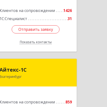
Подробнее
Клиентов на сопровождении
1426
1С:Специалист
31
Отправить заявку
Отправить заявку
Показать контакты
Назад
Айтекс-1С
Айтекс-1С
Екатеринбург
620041, Свердловская обл,
Екатеринбург г, Маяковского ул, дом
№ 25А, оф.1206
Подробнее
Клиентов на сопровождении
859