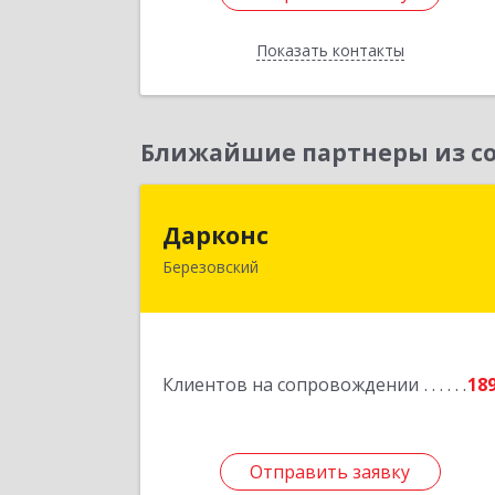
Показать контакты
Назад
Ближайшие партнеры из со
Даркон
Дарконс
Березовский
623700, Свердловская обл
Березовский г, Строителей ул, дом 
4, оф.41
Подробне
Клиентов на сопровождении
18
Отправить заявку
Отправить заявку