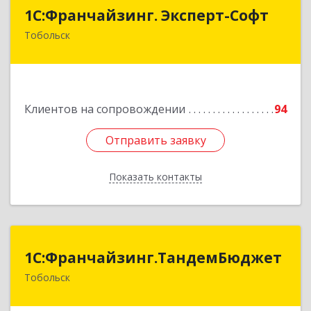
1С:Франчайзинг. Эксперт-Софт
1С:Франчайзинг. Эксперт-Софт
Тобольск
626150, Тюменская обл, Тобольск г, 7-й мкр,
дом № 39, пом.8
Подробнее
Клиентов на сопровождении
94
Отправить заявку
Отправить заявку
Показать контакты
Назад
1С:Франчайзинг.ТандемБюджет
1С:Франчайзинг.ТандемБюджет
Тобольск
Подробнее