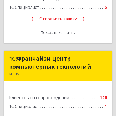
1С:Специалист
5
Отправить заявку
Отправить заявку
Показать контакты
Назад
1С:Франчайзи Центр
1С:Франчайзи Центр
компьютерных технологий
компьютерных технологий
Ишим
627750, Тюменская обл, Ишим г, 30 лет ВЛКСМ
ул, дом № 28/2
Клиентов на сопровождении
126
Подробнее
1С:Специалист
1