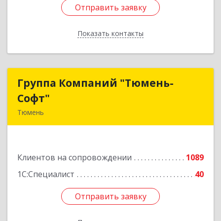
Отправить заявку
Отправить заявку
Показать контакты
Назад
Группа Компаний "Тюмень-
Группа Компаний "Тюмень-
Софт"
Софт"
Тюмень
625048, Тюменская обл, Тюмень г, Салтыкова-
Щедрина ул, дом № 44/4
Клиентов на сопровождении
1089
Подробнее
1С:Специалист
40
Отправить заявку
Отправить заявку