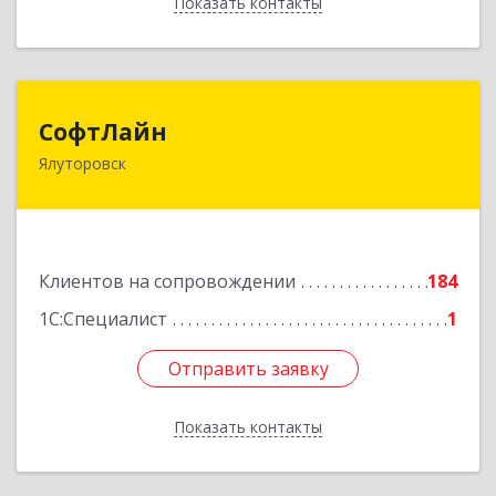
Показать контакты
Назад
СофтЛайн
СофтЛайн
Ялуторовск
627010, Тюменская обл, Ялуторовский р-н,
Ялуторовск г, Ленина ул, дом № 28
Подробнее
Клиентов на сопровождении
184
1С:Специалист
1
Отправить заявку
Отправить заявку
Показать контакты
Назад