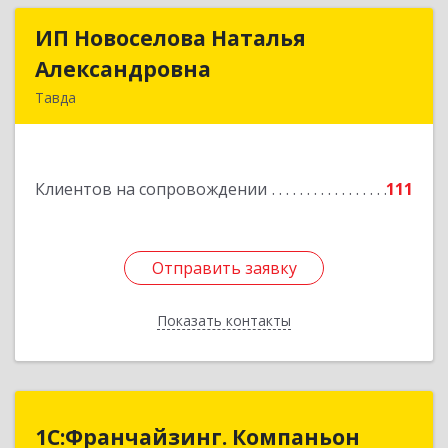
ИП Новоселова Наталья
ИП Новоселова Наталья
Александровна
Александровна
Тавда
623950, Свердловская обл, Тавда г, 9 Мая ул,
дом № 4
Клиентов на сопровождении
111
Подробнее
Отправить заявку
Отправить заявку
Показать контакты
Назад
1С:Франчайзинг. Компаньон
1С:Франчайзинг. Компаньон