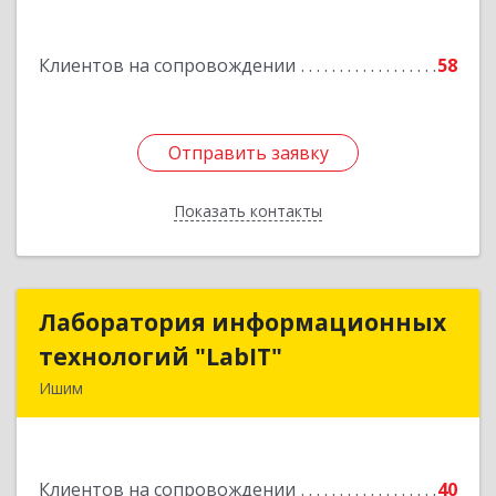
дом № 16
Клиентов на сопровождении
58
Подробнее
Отправить заявку
Отправить заявку
Показать контакты
Назад
Лаборатория информационных
Лаборатория информационных
технологий "LabIT"
технологий "LabIT"
Ишим
627753, Тюменская обл, Ишимский р-н, Ишим г,
Ф.Энгельса ул, дом № 26
Клиентов на сопровождении
40
Подробнее