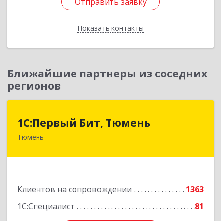
Отправить заявку
Отправить заявку
Показать контакты
Назад
Ближайшие партнеры из соседних
регионов
1С:Первый Бит, Тюмень
1С:Первый Бит, Тюмень
Тюмень
625000, Тюменская обл, Тюмень г, Республики
ул, дом № 61, оф.712
Подробнее
Клиентов на сопровождении
1363
1С:Специалист
81