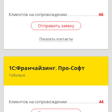
Клиентов на сопровождении
66
Отправить заявку
Отправить заявку
Показать контакты
Назад
1С:Франчайзинг. Про-Софт
1С:Франчайзинг. Про-Софт
Тобольск
626150, Тюменская обл, Тобольск г, Малая
Сибирская, дом № 14 "А"
Подробнее
Клиентов на сопровождении
44