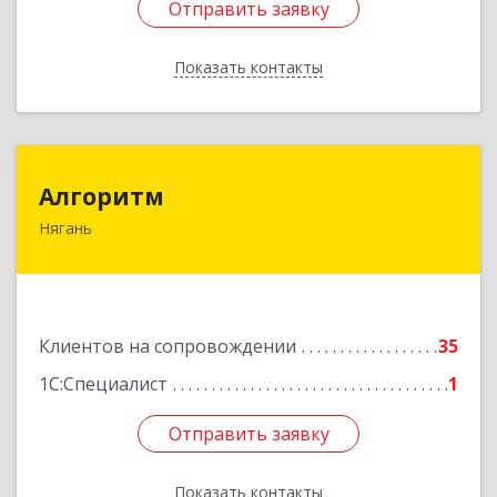
Отправить заявку
Отправить заявку
Показать контакты
Назад
Алгоритм
Алгоритм
Нягань
628186, Ханты-Мансийский Автономный округ
- Югра АО, Нягань г, Сибирская ул, дом № 2,
корпус 2, блок 2
Подробнее
Клиентов на сопровождении
35
1С:Специалист
1
Отправить заявку
Отправить заявку
Показать контакты
Назад