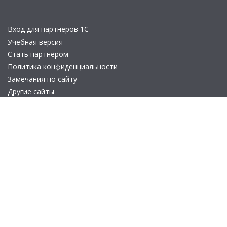
Вход для партнеров 1С
Учебная версия
Стать партнером
Политика конфиденциальности
Замечания по сайту
Другие сайты
Телефон:
+7 (495) 737-92-57
Email:
site_v8@1c.ru
Отдел продаж:
г. Москва
,
улица Селезнёвская, дом 21
© 2026 АО «Группа 1С» (правопреемник «1С»). Все права на сайт
защищены