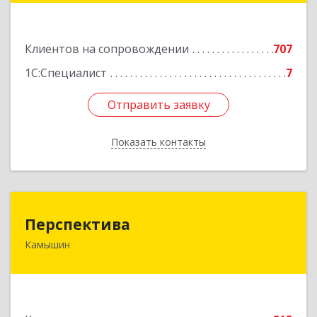
Подробнее
Клиентов на сопровождении
707
1С:Специалист
7
Отправить заявку
Отправить заявку
Показать контакты
Назад
Перспектива
Перспектива
Камышин
403850, Волгоградская обл, Камышин г,
Леонова ул, дом № 26
Подробнее