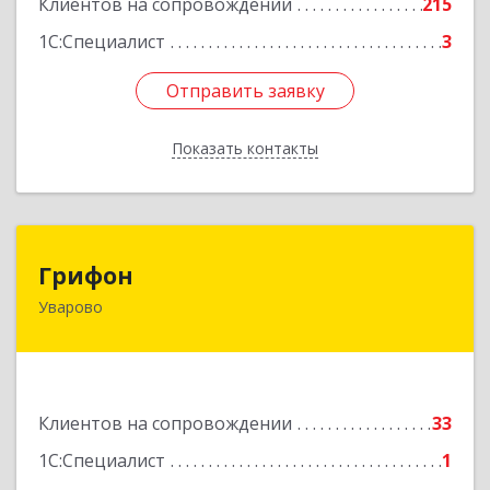
Клиентов на сопровождении
215
1С:Специалист
3
Отправить заявку
Отправить заявку
Показать контакты
Назад
Грифон
Грифон
Уварово
393461, Тамбовская обл, Уварово г, Южная ул,
дом № 40А
Подробнее
Клиентов на сопровождении
33
1С:Специалист
1