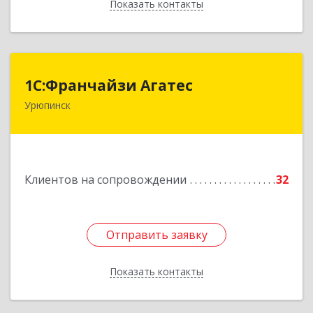
Показать контакты
Назад
1С:Франчайзи Агатес
1С:Франчайзи Агатес
Урюпинск
403113, Волгоградская обл, Урюпинск г, Ленина
пр-кт, дом № 90а
Подробнее
Клиентов на сопровождении
32
Отправить заявку
Отправить заявку
Показать контакты
Назад