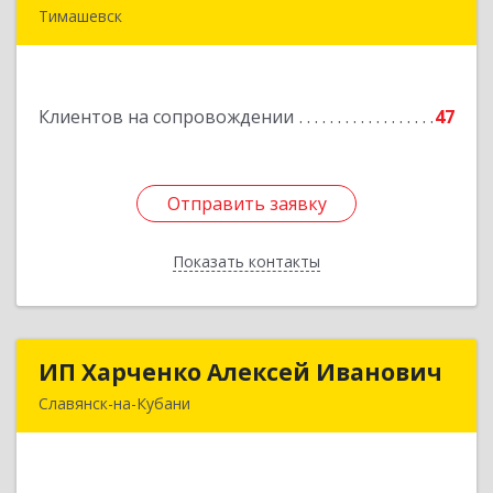
Тимашевск
352700, Краснодарский край, Тимашевский р-н,
Тимашевск г, Смоленская ул, 42
Клиентов на сопровождении
47
Подробнее
Отправить заявку
Отправить заявку
Показать контакты
Назад
ИП Харченко Алексей Иванович
ИП Харченко Алексей Иванович
Славянск-на-Кубани
353 579, Краснодарский край, ст.Петровская,
ул.Кирпичная д.32