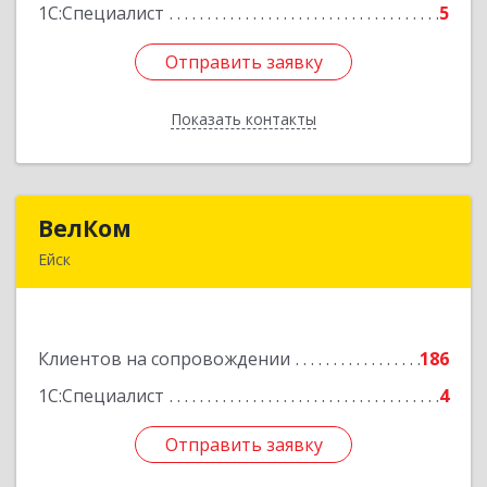
1С:Специалист
5
Отправить заявку
Отправить заявку
Показать контакты
Назад
ВелКом
ВелКом
Ейск
353688, Краснодарский край, Ейский р-н, Ейск г,
Керченский пер, дом № 2/1, корпус 1
Клиентов на сопровождении
186
Подробнее
1С:Специалист
4
Отправить заявку
Отправить заявку