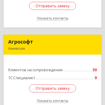
Отправить заявку
Отправить заявку
Показать контакты
Назад
Агрософт
Агрософт
Каневская
353730, Краснодарский край, Каневская ст-ца,
Гагарина ул, дом № 13
Клиентов на сопровождении
50
Подробнее
1С:Специалист
9
Отправить заявку
Отправить заявку
Показать контакты
Назад