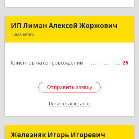
ИП Лиман Алексей Жоржович
ИП Лиман Алексей Жоржович
Тимашевск
352731, Краснодарский край, Тимашевский р-н,
Комсомольский п, Мира ул, дом № 76
Клиентов на сопровождении
26
Подробнее
Отправить заявку
Отправить заявку
Показать контакты
Назад
Железняк Игорь Игоревич
Железняк Игорь Игоревич