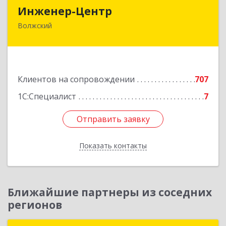
Инженер-Центр
Инженер-Центр
Волжский
404120, Волгоградская обл, Волжский г, им
генерала Карбышева ул, дом № 76
Подробнее
Клиентов на сопровождении
707
1С:Специалист
7
Отправить заявку
Отправить заявку
Показать контакты
Назад
Ближайшие партнеры из соседних
регионов