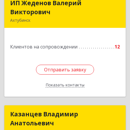
ИП Жеденов Валерий
ИП Жеденов Валерий
Викторович
Викторович
Ахтубинск
416500, Астраханская обл, Ахтубинский р-н,
Ахтубинск г, Ст.Лаврентьева ул, дом № 2, кв.48
Клиентов на сопровождении
12
Подробнее
Отправить заявку
Отправить заявку
Показать контакты
Назад
Казанцев Владимир
Казанцев Владимир
Анатольевич
Анатольевич