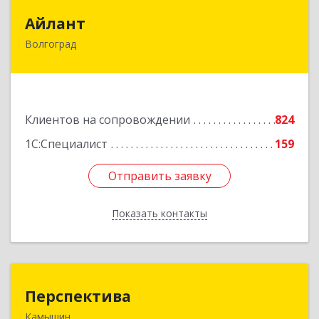
Айлант
Айлант
Волгоград
400001, Волгоградская обл, Волгоград г, им
Канунникова ул, дом № 11А
Подробнее
Клиентов на сопровождении
824
1С:Специалист
159
Отправить заявку
Отправить заявку
Показать контакты
Назад
Перспектива
Перспектива
Камышин