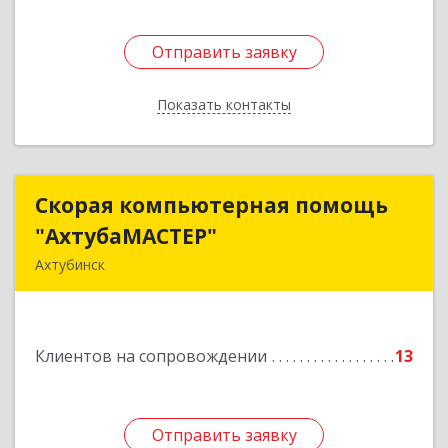
Отправить заявку
Отправить заявку
Показать контакты
Назад
Скорая компьютерная помощь
Скорая компьютерная помощь
"АхтубаМАСТЕР"
"АхтубаМАСТЕР"
Ахтубинск
416506, Астраханская обл, Ахтубинский р-н,
Ахтубинск г, Буденного ул, дом № 7, кв.30
Клиентов на сопровождении
13
Подробнее
Отправить заявку
Отправить заявку