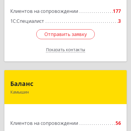
Подробнее
Клиентов на сопровождении
177
1С:Специалист
3
Отправить заявку
Отправить заявку
Показать контакты
Назад
Баланс
Баланс
Камышин
403876, Волгоградская обл, г.о. город Камышин,
Камышин г, 5-й мкр, дом № 63А, каб.37,38,39
Подробнее
Клиентов на сопровождении
56