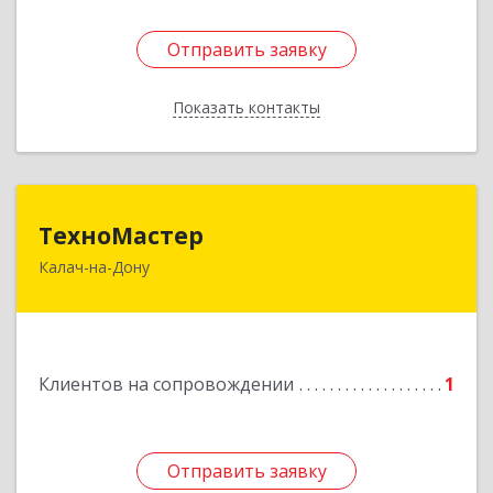
Отправить заявку
Отправить заявку
Показать контакты
Назад
ТехноМастер
ТехноМастер
Калач-на-Дону
404503, Волгоградская обл, Калач-на-Дону г,
Пархоменко ул, дом № 4, кв. 56
Подробнее
Клиентов на сопровождении
1
Отправить заявку
Отправить заявку