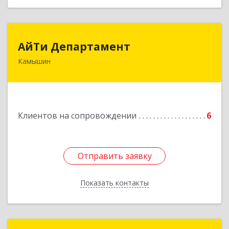
АйТи Департамент
АйТи Департамент
Камышин
403882, Волгоградская обл, Камышин г,
Пролетарская ул, дом № 10/1
Подробнее
Клиентов на сопровождении
6
Отправить заявку
Отправить заявку
Показать контакты
Назад